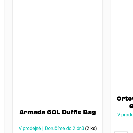
Orto
G
Armada 60L Duffle Bag
V prode
V prodejně | Doručíme do 2 dnů
(2 ks)