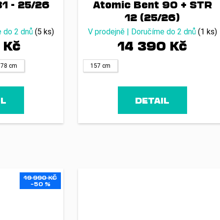
81 - 25/26
Atomic Bent 90 + STR
12 (25/26)
e do 2 dnů
(5 ks)
V prodejně | Doručíme do 2 dnů
(1 ks)
 Kč
14 390 Kč
178 cm
157 cm
IL
DETAIL
19 990 KČ
–50 %