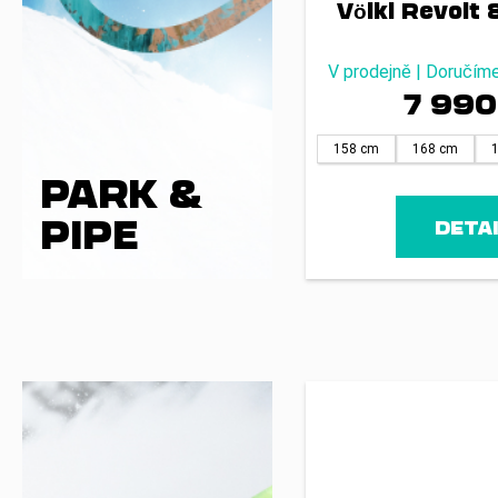
Völkl Revolt 
V prodejně | Doručím
7 990
158 cm
168 cm
PARK &
PIPE
DETA