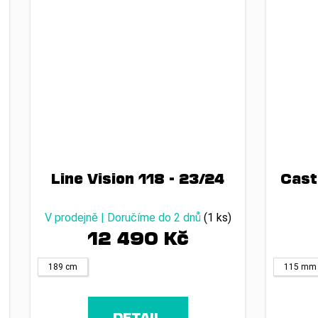
Line Vision 118 - 23/24
Cast
V prodejně | Doručíme do 2 dnů
(1 ks)
12 490 Kč
189 cm
115 mm
DETAIL