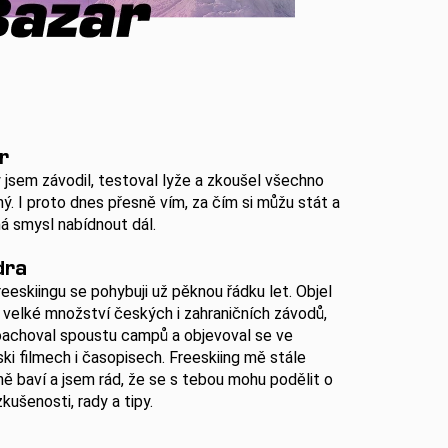
r
 jsem závodil, testoval lyže a zkoušel všechno
ý. I proto dnes přesně vím, za čím si můžu stát a
á smysl nabídnout dál.
dra
reeskiingu se pohybuji už pěknou řádku let. Objel
 velké množství českých i zahraničních závodů,
achoval spoustu campů a objevoval se ve
ski filmech i časopisech. Freeskiing mě stále
ně baví a jsem rád, že se s tebou mohu podělit o
kušenosti, rady a tipy.