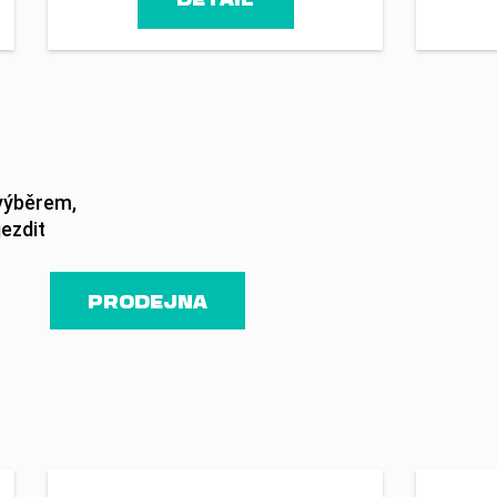
 výběrem,
jezdit
PRODEJNA