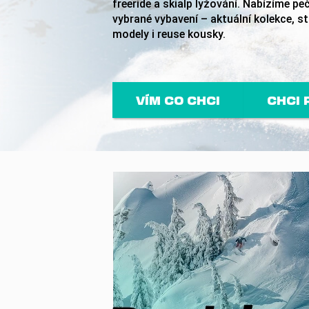
freeride a skialp lyžování. Nabízíme peč
vybrané vybavení – aktuální kolekce, st
modely i reuse kousky.
VÍM CO CHCI
CHCI 