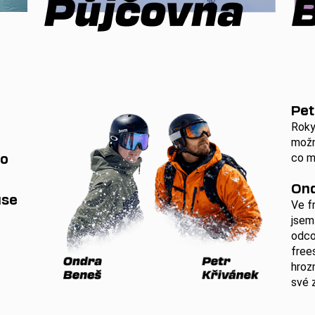
Pet
Roky
možn
to
co m
On
use
Ve f
jsem
odco
free
hroz
své z