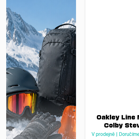
Oakley Line 
Colby Ste
V prodejně | Doručím