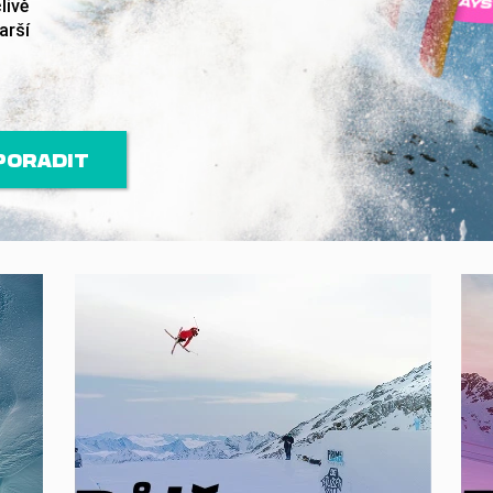
livě
arší
PORADIT