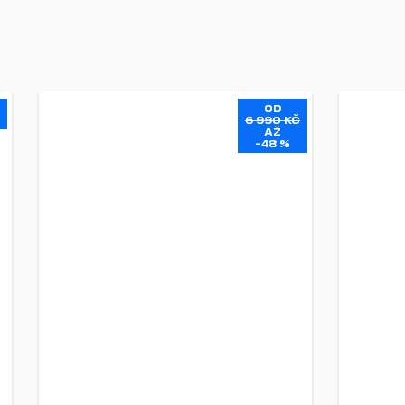
OD
6 990 KČ
AŽ
–48 %