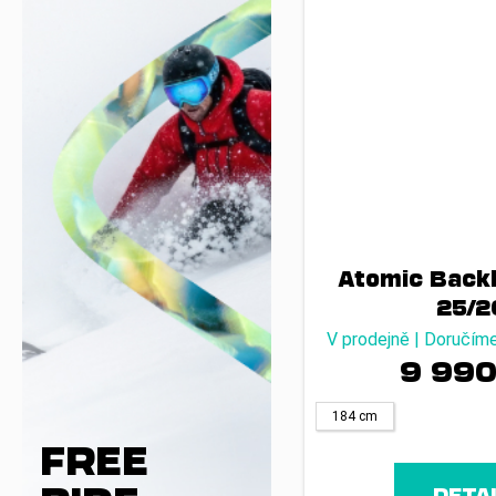
Atomic Backl
25/2
V prodejně | Doručím
9 990
184 cm
FREE
DETA