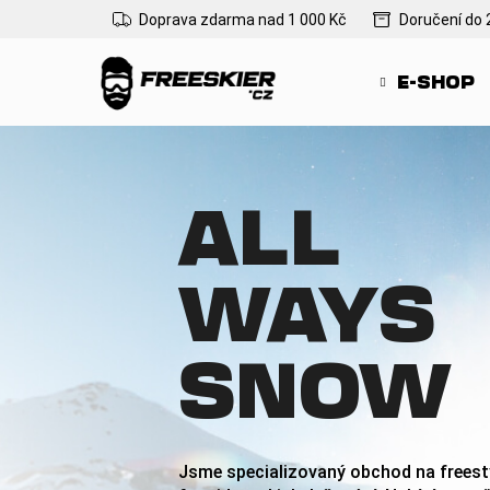
K
Přejít
Doprava zdarma nad 1 000 Kč
Doručení do 
na
o
Zpět
Zpět
obsah
š
do
do
E-SHOP
í
obchodu
obchodu
k
ALL
WAYS
SNOW
Jsme specializovaný obchod na freesty