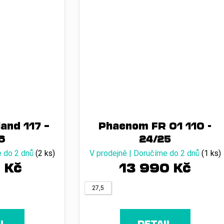
and 117 –
Phaenom FR 01 110 -
6
24/25
e do 2 dnů
(2 ks)
V prodejně | Doručíme do 2 dnů
(1 ks)
 Kč
13 990 Kč
27,5
IL
DETAIL