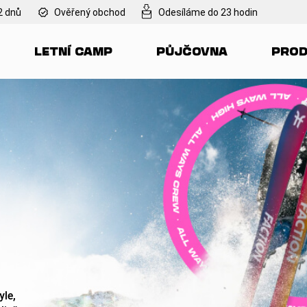
2 dnů
Ověřený obchod
Odesíláme do 23 hodin
LETNÍ CAMP
PŮJČOVNA
PROD
Co potřebujete najít?
HLEDAT
Doporučujeme
le,