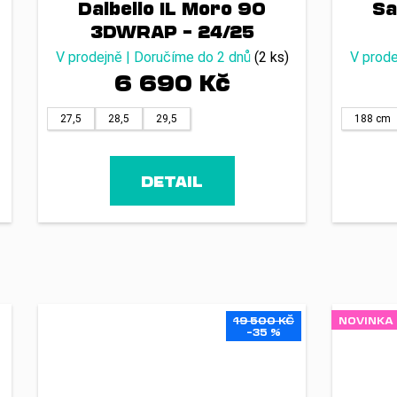
Dalbello IL Moro 90
Sa
3DWRAP – 24/25
V prodejně | Doručíme do 2 dnů
(2 ks)
V prode
6 690 Kč
27,5
28,5
29,5
188 cm
DETAIL
19 500 KČ
NOVINKA 
–35 %