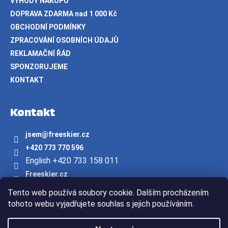
VÝHODY NÁKUPU
DOPRAVA ZDARMA nad 1 000 Kč
OBCHODNÍ PODMÍNKY
ZPRACOVÁNÍ OSOBNÍCH ÚDAJŮ
REKLAMAČNÍ ŘÁD
SPONZORUJEME
KONTAKT
Kontakt
jsem
@
freeskier.cz
+420 773 770 596
English +420 733 158 011
Freeskier.cz
freeskier.cz
Tento web používá soubory cookie. Dalším procházením
Youtube/freeskier.cz
tohoto webu vyjadřujete souhlas s jejich používáním.
Vytvořil Shoptet