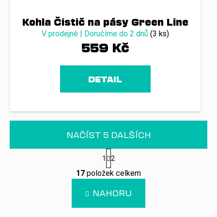
Kohla Čistič na pásy Green Line
V prodejně | Doručíme do 2 dnů
(3 ks)
559 Kč
DETAIL
NAČÍST 5 DALŠÍCH
S
1
2
t
O
r
17
položek celkem
v
á
n
l
NAHORU
k
á
o
d
v