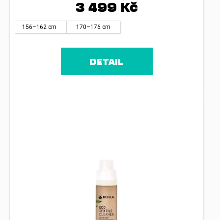
3 499 Kč
156–162 cm
170–176 cm
DETAIL