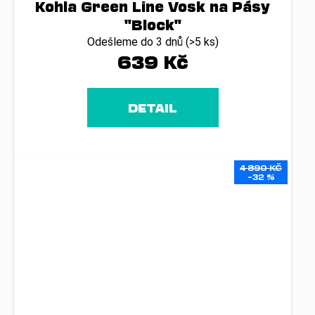
Kohla Green Line Vosk na Pásy
"Block"
Odešleme do 3 dnů
(>5 ks)
639 Kč
DETAIL
4 890 KČ
–32 %