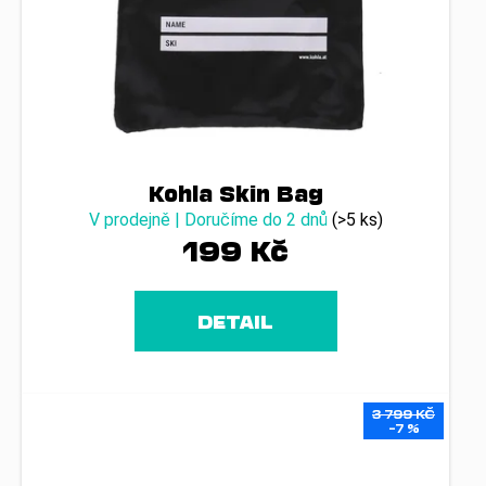
č
t
u
ů
j
e
m
e
Kohla Skin Bag
V prodejně | Doručíme do 2 dnů
(>5 ks)
199 Kč
DETAIL
3 799 KČ
–7 %