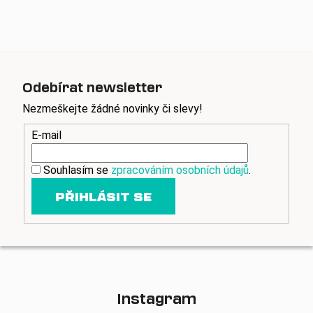
a
á
c
n
í
í
p
r
v
Odebírat newsletter
k
Nezmeškejte žádné novinky či slevy!
y
v
E-mail
ý
p
Souhlasím se
zpracováním osobních údajů
.
i
s
PŘIHLÁSIT SE
u
Instagram