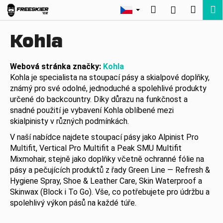
K
Přejít
Hledat
Nákup
M
Přihlášení
na
o
Zpět
Zpět
obsah
košík
š
Kohla
í
C
k
o
Webová stránka značky:
Kohla
Kohla je specialista na stoupací pásy a skialpové doplňky,
p
známý pro své odolné, jednoduché a spolehlivé produkty
o
určené do backcountry. Díky důrazu na funkčnost a
t
snadné použití je vybavení Kohla oblíbené mezi
ř
skialpinisty v různých podmínkách.
e
V naší nabídce najdete stoupací pásy jako Alpinist Pro
b
Multifit, Vertical Pro Multifit a Peak SMU Multifit
u
Mixmohair, stejně jako doplňky včetně ochranné fólie na
j
pásy a pečujících produktů z řady Green Line — Refresh &
Hygiene Spray, Shoe & Leather Care, Skin Waterproof a
e
Skinwax (Block i To Go). Vše, co potřebujete pro údržbu a
t
spolehlivý výkon pásů na každé túře.
e
n