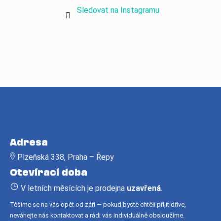
Sledovat na Instagramu
Z
á
Adresa
p
Plzeňská 338, Praha – Řepy
a
Otevírací doba
t
í
V letních měsících je prodejna
uzavřená
.
Těšíme se na vás opět od září — pokud byste chtěli přijít dříve,
neváhejte nás kontaktovat a rádi vás individuálně obsloužíme.