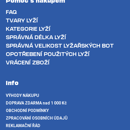
Pomoc s nákupem
FAQ
TVARY LYŽÍ
KATEGORIE LYŽÍ
SPRÁVNÁ DÉLKA LYŽÍ
SPRÁVNÁ VELIKOST LYŽAŘSKÝCH BOT
OPOTŘEBENÍ POUŽITÝCH LYŽÍ
VRÁCENÍ ZBOŽÍ
Info
VÝHODY NÁKUPU
DOPRAVA ZDARMA nad 1 000 Kč
OBCHODNÍ PODMÍNKY
ZPRACOVÁNÍ OSOBNÍCH ÚDAJŮ
REKLAMAČNÍ ŘÁD