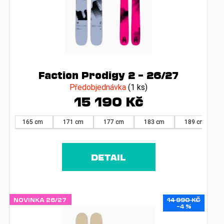
ů
Faction Prodigy 2 – 26/27
Předobjednávka
(1 ks)
15 190 Kč
165 cm
171 cm
177 cm
183 cm
189 cm
DETAIL
NOVINKA 26/27
14 990 KČ
–4 %