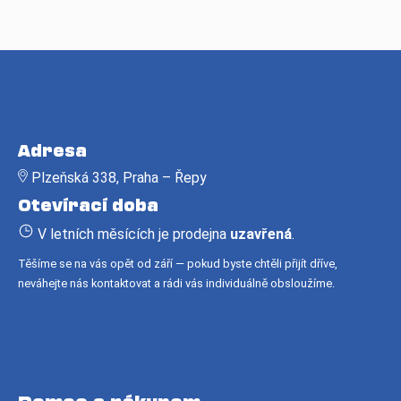
Z
á
Adresa
p
Plzeňská 338, Praha – Řepy
a
Otevírací doba
t
í
V letních měsících je prodejna
uzavřená
.
Těšíme se na vás opět od září — pokud byste chtěli přijít dříve,
neváhejte nás kontaktovat a rádi vás individuálně obsloužíme.