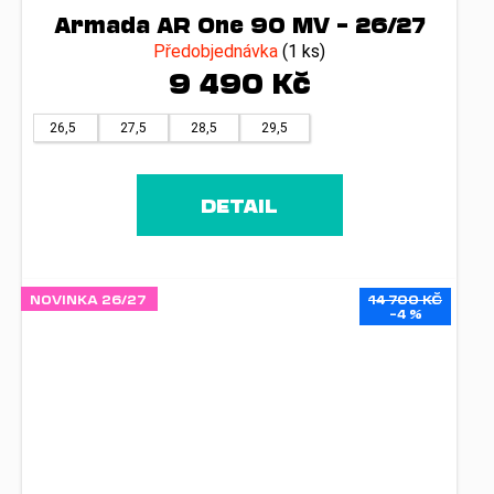
Armada AR One 90 MV – 26/27
Předobjednávka
(1 ks)
9 490 Kč
26,5
27,5
28,5
29,5
DETAIL
NOVINKA 26/27
14 700 KČ
–4 %