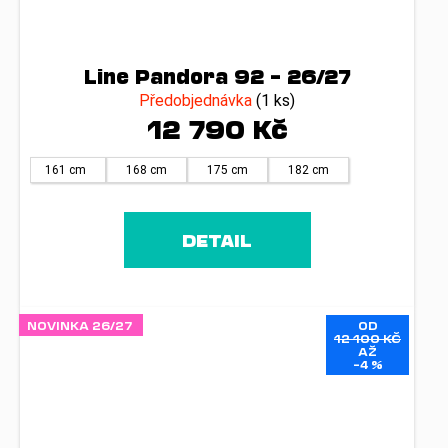
Line Pandora 92 – 26/27
Předobjednávka
(1 ks)
12 790 Kč
161 cm
168 cm
175 cm
182 cm
DETAIL
NOVINKA 26/27
OD
12 100 KČ
AŽ
–4 %