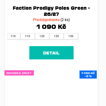
Faction Prodigy Poles Green -
26/27
Předobjednávka
(2 ks)
1 090 Kč
110
115
120
125
130
DETAIL
NOVINKA 26/27
1 190 KČ
–8 %