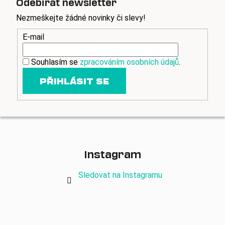
v
Odebírat newsletter
k
Nezmeškejte žádné novinky či slevy!
y
v
E-mail
ý
p
Souhlasím se
zpracováním osobních údajů
.
i
s
PŘIHLÁSIT SE
u
Instagram
Sledovat na Instagramu