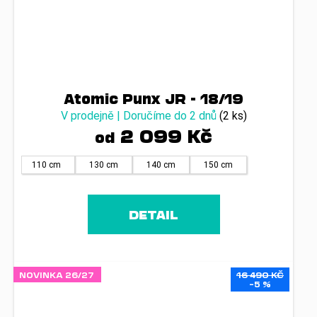
Atomic Punx JR - 18/19
V prodejně | Doručíme do 2 dnů
(2 ks)
2 099 Kč
od
110 cm
130 cm
140 cm
150 cm
DETAIL
NOVINKA 26/27
16 490 KČ
–5 %