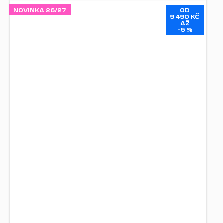
NOVINKA 26/27
OD
9 490 KČ
AŽ
–5 %