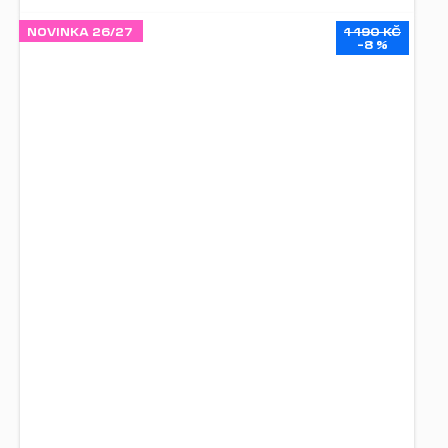
NOVINKA 26/27
1 190 KČ
–8 %