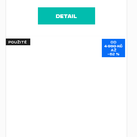
DETAIL
POUŽITÉ
OD
4 990 KČ
AŽ
–62 %