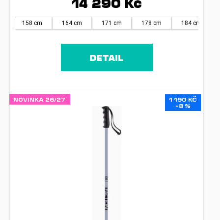
14 290 Kč
158 cm
164 cm
171 cm
178 cm
184 cm
DETAIL
NOVINKA 26/27
1 190 KČ
–8 %