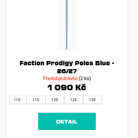
Faction Prodigy Poles Blue -
26/27
Předobjednávka
(2 ks)
1 090 Kč
110
115
120
125
130
DETAIL