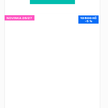
NOVINKA 26/27
13 500 KČ
–5 %