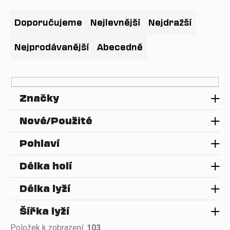
Ř
a
a
Doporučujeme
Nejlevnější
Nejdražší
j
z
í
e
Nejprodávanější
Abecedně
t
n
?
í
p
Značky
r
o
HLEDAT
Nové/Použité
d
u
Pohlaví
k
D
t
Délka holí
o
ů
p
Délka lyží
o
r
Šířka lyží
u
Položek k zobrazení:
103