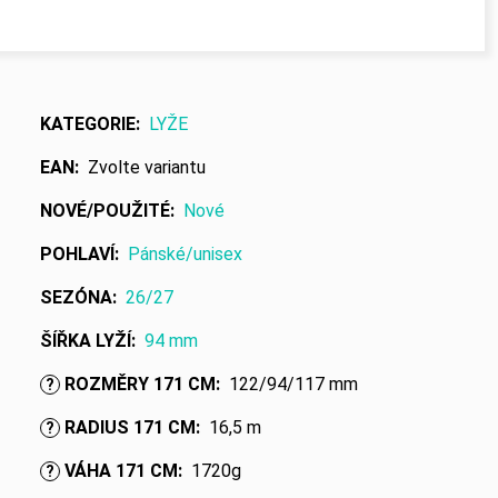
KATEGORIE
:
LYŽE
EAN
:
Zvolte variantu
NOVÉ/POUŽITÉ
:
Nové
POHLAVÍ
:
Pánské/unisex
SEZÓNA
:
26/27
ŠÍŘKA LYŽÍ
:
94 mm
ROZMĚRY 171 CM
:
122/94/117 mm
?
RADIUS 171 CM
:
16,5 m
?
VÁHA 171 CM
:
1720g
?