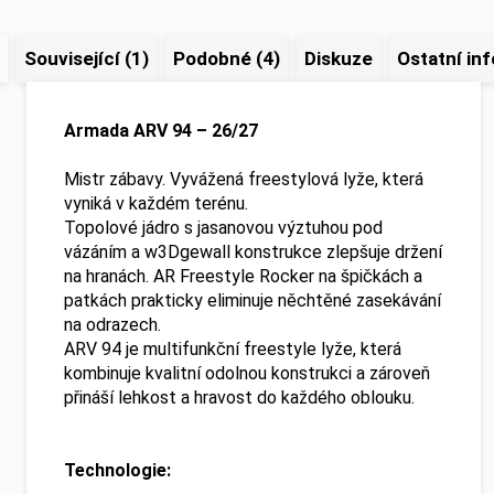
Související (1)
Podobné (4)
Diskuze
Ostatní in
Armada ARV 94 – 26/27
Mistr zábavy. Vyvážená freestylová lyže, která
vyniká v každém terénu.
Topolové jádro s jasanovou výztuhou pod
vázáním a w3Dgewall konstrukce zlepšuje držení
na hranách. AR Freestyle Rocker na špičkách a
patkách prakticky eliminuje něchtěné zasekávání
na odrazech.
ARV 94 je multifunkční freestyle lyže, která
kombinuje kvalitní odolnou konstrukci a zároveň
přináší lehkost a hravost do každého oblouku.
Technologie: