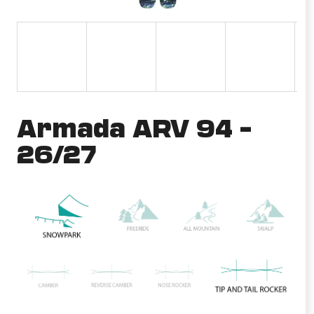
a
j
í
t
?
Armada ARV 94 –
26/27
HLEDAT
D
o
p
o
r
u