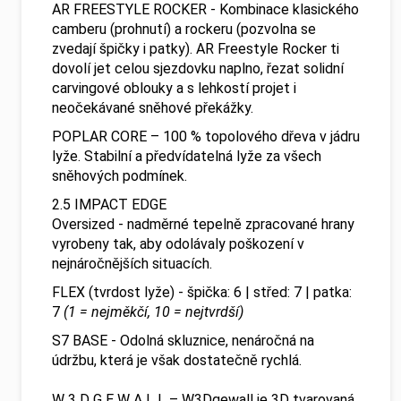
AR FREESTYLE ROCKER - Kombinace klasického
camberu (prohnutí) a rockeru (pozvolna se
zvedají špičky i patky). AR Freestyle Rocker ti
dovolí jet celou sjezdovku naplno, řezat solidní
carvingové oblouky a s lehkostí projet i
neočekávané sněhové překážky.
POPLAR CORE – 100 % topolového dřeva v jádru
lyže. Stabilní a předvídatelná lyže za všech
sněhových podmínek.
2.5 IMPACT EDGE
Oversized - nadměrné tepelně zpracované hrany
vyrobeny tak, aby odolávaly poškození v
nejnáročnějších situacích.
FLEX (tvrdost lyže) - špička: 6 | střed: 7 | patka:
7
(1 = nejměkčí, 10 = nejtvrdší)
S7 BASE - Odolná skluznice, nenáročná na
údržbu, která je však dostatečně rychlá.
W 3 D G E W A L L – W3Dgewall je 3D tvarovaná,