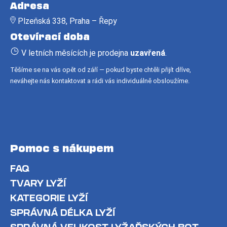
á
Adresa
p
Plzeňská 338, Praha – Řepy
a
Otevírací doba
t
í
V letních měsících je prodejna
uzavřená
.
Těšíme se na vás opět od září — pokud byste chtěli přijít dříve,
neváhejte nás kontaktovat a rádi vás individuálně obsloužíme.
Pomoc s nákupem
FAQ
TVARY LYŽÍ
KATEGORIE LYŽÍ
SPRÁVNÁ DÉLKA LYŽÍ
SPRÁVNÁ VELIKOST LYŽAŘSKÝCH BOT