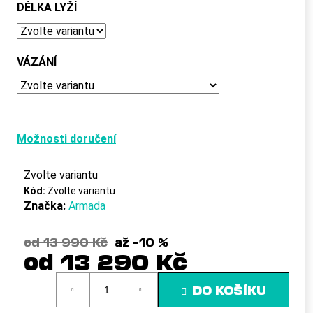
č
DÉLKA LYŽÍ
u
j
e
m
VÁZÁNÍ
e
Možnosti doručení
Zvolte variantu
Kód:
Zvolte variantu
Značka:
Armada
od 13 990 Kč
až –10 %
od
13 290 Kč
Měrná
DO KOŠÍKU
cena: