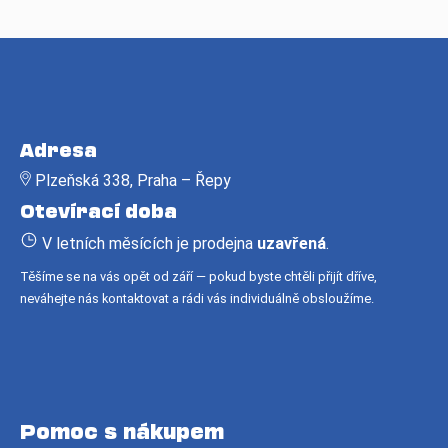
Z
á
Adresa
p
Plzeňská 338, Praha – Řepy
a
Otevírací doba
t
í
V letních měsících je prodejna
uzavřená
.
Těšíme se na vás opět od září — pokud byste chtěli přijít dříve,
neváhejte nás kontaktovat a rádi vás individuálně obsloužíme.
Pomoc s nákupem