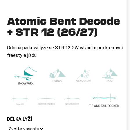
a
j
Atomic Bent Decode
í
+ STR 12 (26/27)
t
?
Odolná parková lyže se STR 12 GW vázáním pro kreativní
freestyle jízdu.
HLEDAT
D
o
p
o
r
DÉLKA LYŽÍ
u