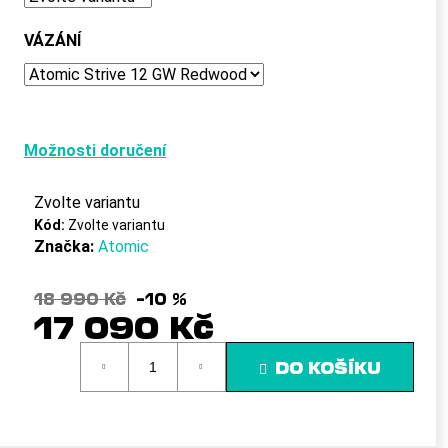
č
u
VÁZÁNÍ
j
e
m
e
Možnosti doručení
Zvolte variantu
Kód:
Zvolte variantu
Značka:
Atomic
18 990 Kč
–10 %
17 090 Kč
Měrná
DO KOŠÍKU
cena: