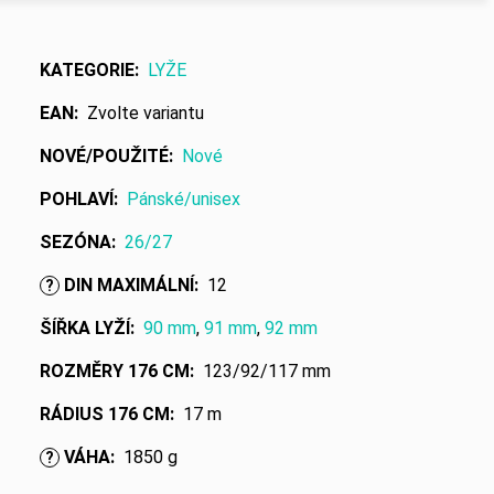
KATEGORIE
:
LYŽE
EAN
:
Zvolte variantu
NOVÉ/POUŽITÉ
:
Nové
POHLAVÍ
:
Pánské/unisex
SEZÓNA
:
26/27
DIN MAXIMÁLNÍ
:
12
?
ŠÍŘKA LYŽÍ
:
90 mm
,
91 mm
,
92 mm
ROZMĚRY 176 CM
:
123/92/117 mm
RÁDIUS 176 CM
:
17 m
VÁHA
:
1850 g
?