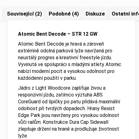
Související (2)
Podobné (4)
Diskuze
Ostatní in
Atomic Bent Decode – STR 12 GW
Atomic Bent Decode je hravá a zároveň
extrémně odolná parková lyže navržená pro
neustálý progres a kreativní freestyle jízdu.
Vyvinutá ve spolupráci s mladými atlety Atomic
nabízí moderní pocit a vysokou odolnost pro
každodenní použití v parku.
Jádro z Light Woodcore zajišťuje živou a
responzivní jízdu, zatímco výztuha ABS
CoreGuard od špičky po patu přidává maximální
odolnost při tvrdých dopadech. Hrany Resist
Edge Park jsou navrženy pro vysokou odolnost
vůči railům. Konstrukce Dura Cap Sidewall
zlepšuje držení na hraně a prodlužuje životnost
lyže.