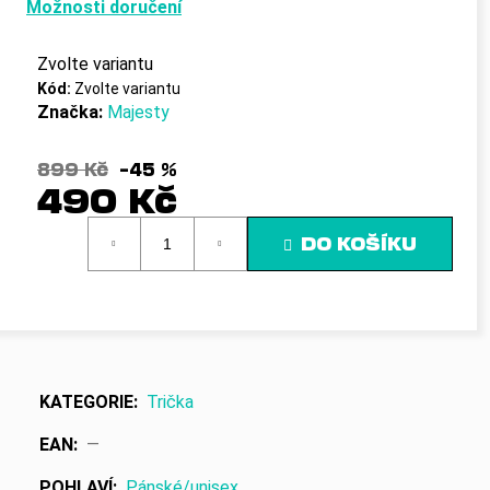
č
Možnosti doručení
u
j
Zvolte variantu
e
Kód:
Zvolte variantu
m
Značka:
Majesty
e
899 Kč
–45 %
490 Kč
Měrná
DO KOŠÍKU
cena:
KATEGORIE
:
Trička
EAN
:
—
POHLAVÍ
:
Pánské/unisex