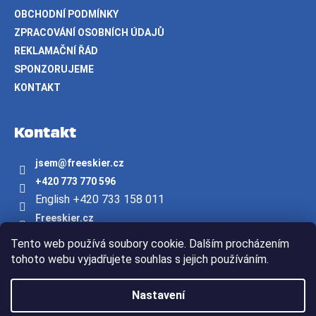
OBCHODNÍ PODMÍNKY
ZPRACOVÁNÍ OSOBNÍCH ÚDAJŮ
REKLAMAČNÍ ŘÁD
SPONZORUJEME
KONTAKT
Kontakt
jsem
@
freeskier.cz
+420 773 770 596
English +420 733 158 011
Freeskier.cz
freeskier.cz
Tento web používá soubory cookie. Dalším procházením
Youtube/freeskier.cz
tohoto webu vyjadřujete souhlas s jejich používáním.
Vytvořil Shoptet
Nastavení
Copyright 2026
Freeskier.cz
. Všechna práva vyhrazena.