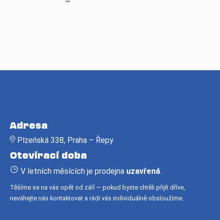
Z
á
Adresa
p
Plzeňská 338, Praha – Řepy
a
Otevírací doba
t
í
V letních měsících je prodejna
uzavřená
.
Těšíme se na vás opět od září — pokud byste chtěli přijít dříve,
neváhejte nás kontaktovat a rádi vás individuálně obsloužíme.