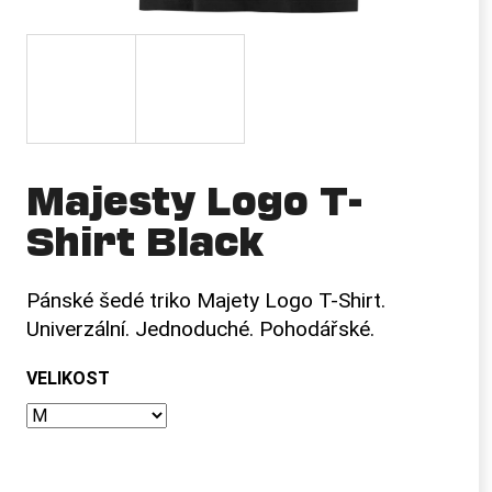
a
j
í
t
?
Majesty Logo T-
Shirt Black
HLEDAT
Pánské šedé triko Majety Logo T-Shirt.
Univerzální. Jednoduché. Pohodářské.
D
o
VELIKOST
p
o
r
u