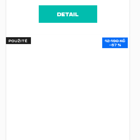
DETAIL
POUŽITÉ
12 190 KČ
–67 %