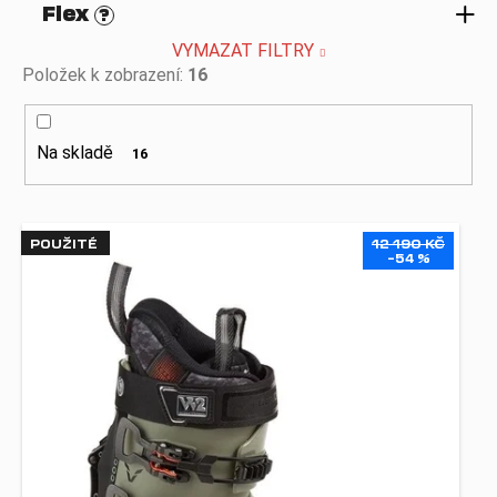
Flex
?
VYMAZAT FILTRY
Položek k zobrazení:
16
Na skladě
16
V
POUŽITÉ
12 190 KČ
ý
–54 %
p
i
s
p
r
o
d
u