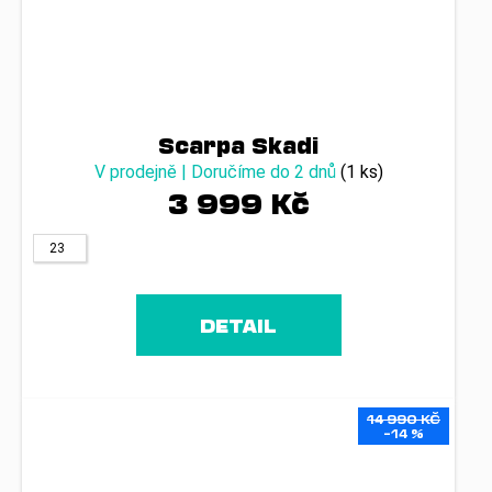
Scarpa Skadi
V prodejně | Doručíme do 2 dnů
(1 ks)
3 999 Kč
23
DETAIL
14 990 KČ
–14 %