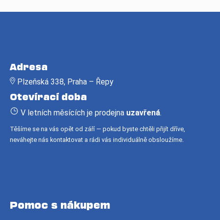
Z
á
Adresa
p
Plzeňská 338, Praha – Řepy
a
Otevírací doba
t
í
V letních měsících je prodejna
uzavřená
.
Těšíme se na vás opět od září — pokud byste chtěli přijít dříve,
neváhejte nás kontaktovat a rádi vás individuálně obsloužíme.
Pomoc s nákupem