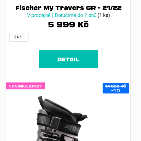
Fischer My Travers GR - 21/22
V prodejně | Doručíme do 2 dnů
(1 ks)
5 999 Kč
24,5
DETAIL
NOVINKA 26/27
14 690 KČ
–4 %