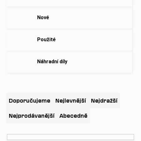
a
j
Nové
í
t
?
Použité
Náhradní díly
HLEDAT
Ř
a
D
Doporučujeme
Nejlevnější
Nejdražší
o
z
p
e
Nejprodávanější
Abecedně
o
n
r
í
u
p