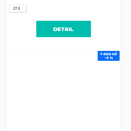
27,5
DETAIL
7 490 KČ
–6 %