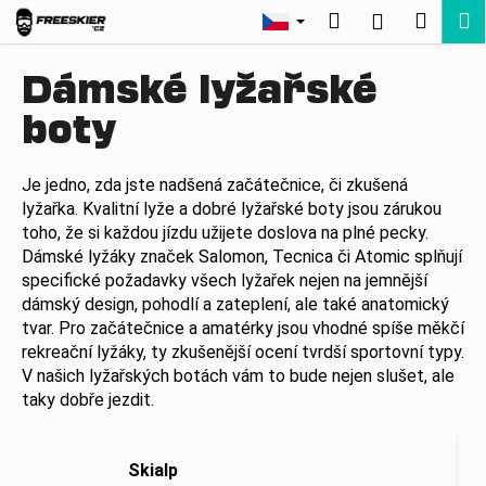
K
Přejít
Hledat
Nákup
M
Přihlášení
na
o
Zpět
Zpět
obsah
košík
š
Dámské lyžařské
í
C
boty
k
o
p
Je jedno, zda jste nadšená začátečnice, či zkušená
o
lyžařka. Kvalitní lyže a dobré lyžařské boty jsou zárukou
t
toho, že si každou jízdu užijete doslova na plné pecky.
ř
Dámské lyžáky značek Salomon, Tecnica či Atomic splňují
specifické požadavky všech lyžařek nejen na jemnější
e
dámský design, pohodlí a zateplení, ale také anatomický
b
tvar. Pro začátečnice a amatérky jsou vhodné spíše měkčí
u
rekreační lyžáky, ty zkušenější ocení tvrdší sportovní typy.
j
V našich lyžařských botách vám to bude nejen slušet, ale
e
taky dobře jezdit.
t
e
Skialp
n