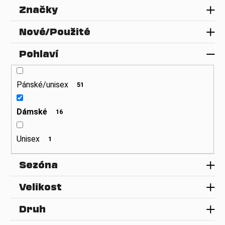
č
Značky
r
u
j
o
Nové/Použité
e
d
m
u
Pohlaví
e
k
t
Pánské/unisex
51
ů
Dámské
16
Unisex
1
Sezóna
Velikost
Druh