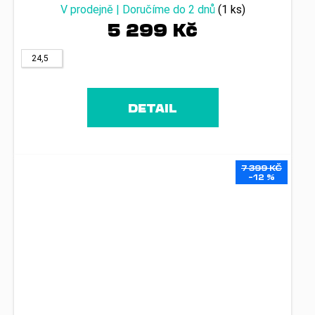
V prodejně | Doručíme do 2 dnů
(1 ks)
5 299 Kč
24,5
DETAIL
7 399 KČ
–12 %