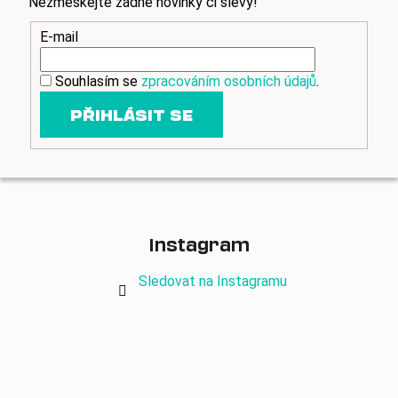
Nezmeškejte žádné novinky či slevy!
y
v
E-mail
ý
p
Souhlasím se
zpracováním osobních údajů
.
i
s
PŘIHLÁSIT SE
u
Instagram
Sledovat na Instagramu