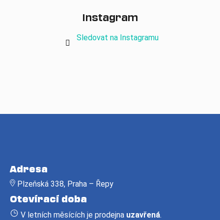
Instagram
Sledovat na Instagramu
Z
á
Adresa
p
Plzeňská 338, Praha – Řepy
a
Otevírací doba
t
í
V letních měsících je prodejna
uzavřená
.