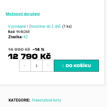
č
u
j
Možnosti doručení
e
m
e
V prodejně | Doručíme do 2 dnů
(1 ks)
Kód:
9646268
Značka:
K2
14 990 Kč
–14 %
12 790 Kč
Měrná
DO KOŠÍKU
cena:
KATEGORIE
:
Freestylové boty