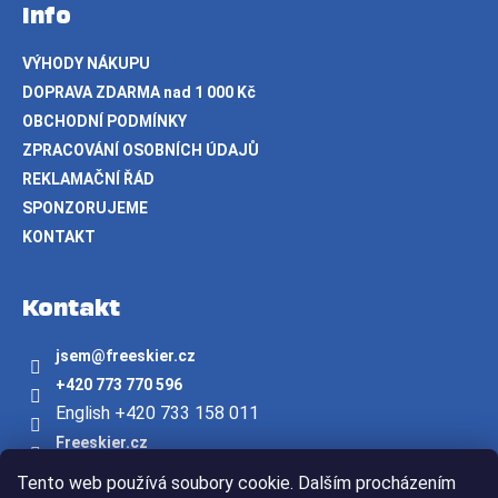
Info
VÝHODY NÁKUPU
DOPRAVA ZDARMA nad 1 000 Kč
OBCHODNÍ PODMÍNKY
ZPRACOVÁNÍ OSOBNÍCH ÚDAJŮ
REKLAMAČNÍ ŘÁD
SPONZORUJEME
KONTAKT
Kontakt
jsem
@
freeskier.cz
+420 773 770 596
English +420 733 158 011
Freeskier.cz
freeskier.cz
Tento web používá soubory cookie. Dalším procházením