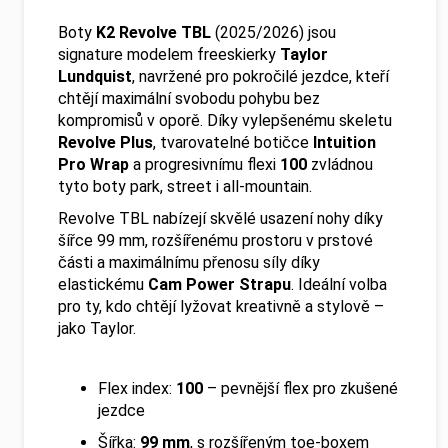
Boty
K2 Revolve TBL
(2025/2026) jsou
signature modelem freeskierky
Taylor
Lundquist
, navržené pro pokročilé jezdce, kteří
chtějí maximální svobodu pohybu bez
kompromisů v oporě. Díky vylepšenému skeletu
Revolve Plus
, tvarovatelné botičce
Intuition
Pro Wrap
a progresivnímu flexi
100
zvládnou
tyto boty park, street i all-mountain.
Revolve TBL nabízejí skvělé usazení nohy díky
šířce 99 mm, rozšířenému prostoru v prstové
části a maximálnímu přenosu síly díky
elastickému
Cam Power Strapu
. Ideální volba
pro ty, kdo chtějí lyžovat kreativně a stylově –
jako Taylor.
Flex index:
100
– pevnější flex pro zkušené
jezdce
Šířka:
99 mm
, s rozšířeným toe-boxem