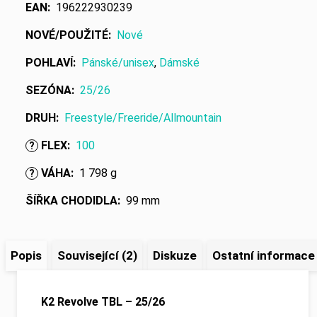
EAN
:
196222930239
NOVÉ/POUŽITÉ
:
Nové
POHLAVÍ
:
Pánské/unisex
,
Dámské
SEZÓNA
:
25/26
DRUH
:
Freestyle/Freeride/Allmountain
FLEX
:
100
?
VÁHA
:
1 798 g
?
ŠÍŘKA CHODIDLA
:
99 mm
Popis
Související (2)
Diskuze
Ostatní informace
K2 Revolve TBL – 25/26