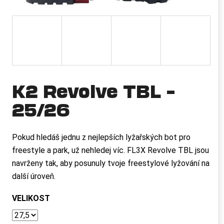
a
j
í
t
?
K2 Revolve TBL –
25/26
HLEDAT
Pokud hledáš jednu z nejlepších lyžařských bot pro
freestyle a park, už nehledej víc. FL3X Revolve TBL jsou
D
navrženy tak, aby posunuly tvoje freestylové lyžování na
o
další úroveň.
p
o
VELIKOST
r
u