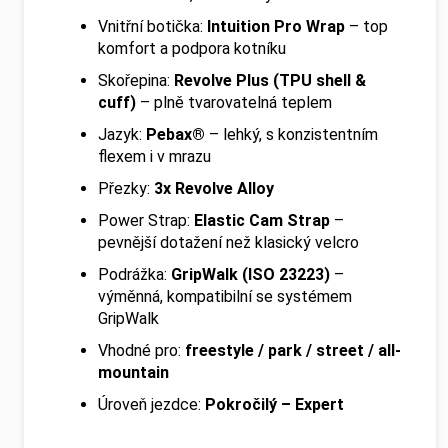
Vnitřní botička:
Intuition Pro Wrap
– top
komfort a podpora kotníku
Skořepina:
Revolve Plus (TPU shell &
cuff)
– plně tvarovatelná teplem
Jazyk:
Pebax®
– lehký, s konzistentním
flexem i v mrazu
Přezky:
3x Revolve Alloy
Power Strap:
Elastic Cam Strap
–
pevnější dotažení než klasický velcro
Podrážka:
GripWalk (ISO 23223)
–
výměnná, kompatibilní se systémem
GripWalk
Vhodné pro:
freestyle / park / street / all-
mountain
Úroveň jezdce:
Pokročilý – Expert