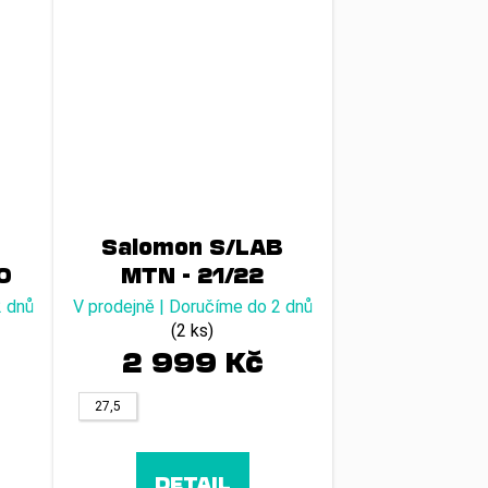
Salomon S/LAB
90
MTN - 21/22
2 dnů
V prodejně | Doručíme do 2 dnů
(2 ks)
2 999 Kč
27,5
DETAIL