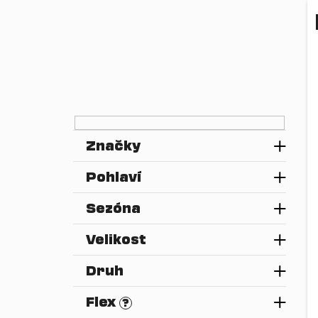
n
e
l
Značky
Pohlaví
Sezóna
Velikost
Druh
Flex
?