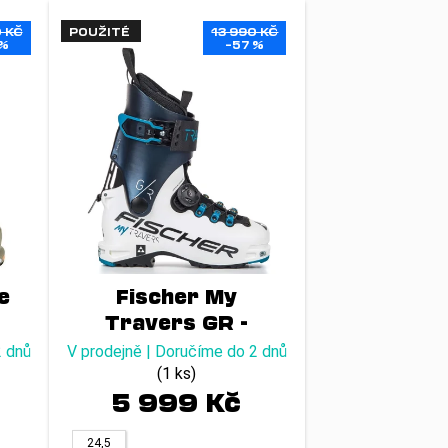
0 KČ
POUŽITÉ
13 990 KČ
 %
–57 %
e
Fischer My
Travers GR -
21/22
2 dnů
V prodejně | Doručíme do 2 dnů
(1 ks)
5 999 Kč
24,5