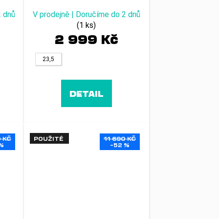
2 dnů
V prodejně | Doručíme do 2 dnů
(1 ks)
2 999 Kč
23,5
DETAIL
0 KČ
POUŽITÉ
11 690 KČ
 %
–52 %