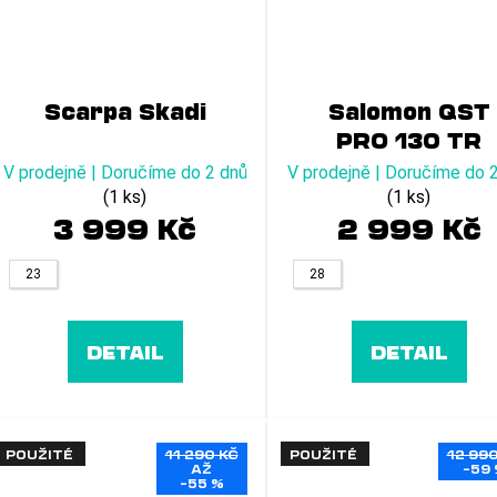
Scarpa Skadi
Salomon QST
PRO 130 TR
V prodejně | Doručíme do 2 dnů
V prodejně | Doručíme do 
(1 ks)
(1 ks)
3 999 Kč
2 999 Kč
23
28
DETAIL
DETAIL
POUŽITÉ
11 290 KČ
POUŽITÉ
12 990
AŽ
–59
–55 %