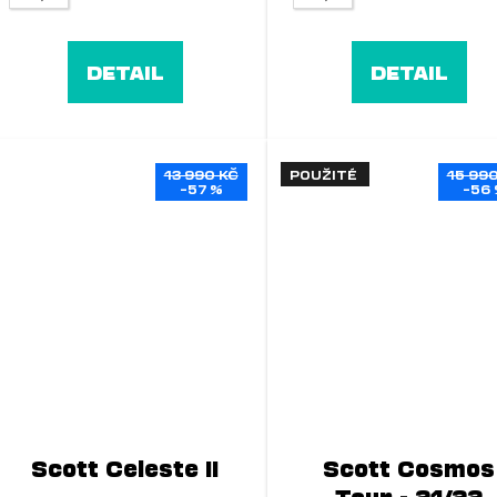
DETAIL
DETAIL
13 990 KČ
POUŽITÉ
15 990
–57 %
–56
Scott Celeste II
Scott Cosmos