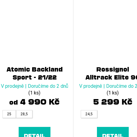
Atomic Backland
Rossignol
Sport - 21/22
Alltrack Elite 
LT
V prodejně | Doručíme do 2 dnů
V prodejně | Doručíme do 
(1 ks)
(1 ks)
4 990 Kč
5 299 Kč
od
25
28,5
24,5
DETAIL
DETAIL