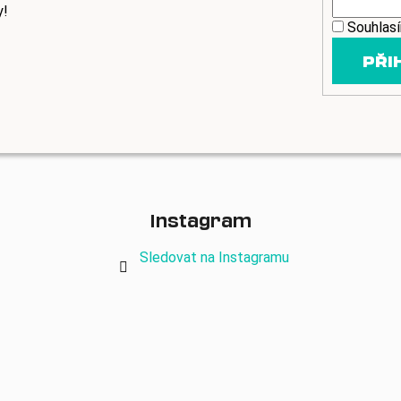
v
y!
ý
Souhlas
p
PŘI
i
s
u
Instagram
Sledovat na Instagramu