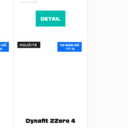
DETAIL
 KČ
POUŽITÉ
10 590 KČ
 %
–71 %
Dynafit ZZero 4