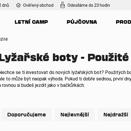
2 dnů
Ověřený obchod
Odesíláme do 23 hodin
LETNÍ CAMP
PŮJČOVNA
PROD
Co potřebujete najít?
žité
HLEDAT
Lyžařské boty - Použité
Nechce se ti investovat do nových lyžařských bot? Použitých bo
Doporučujeme
ale to může být naopak výhoda. Pokud ti dobře sednou, první dn
a rovnou si budeš jezdit jako v bačkůrkách.
Ř
a
Doporučujeme
Nejlevnější
Nejdražší
z
e