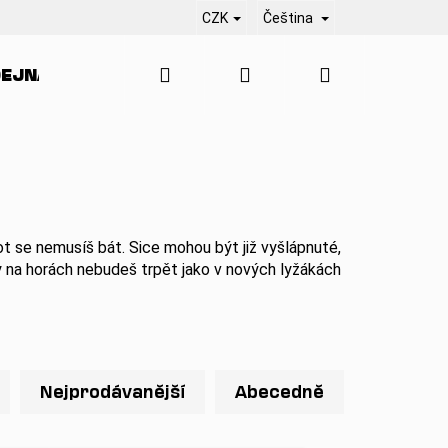
CZK
Čeština
Hledat
Přihlášení
Nákupní
EJNA
SERVIS
KONTAKT
BLO
košík
t se nemusíš bát. Sice mohou být již vyšlápnuté,
y na horách nebudeš trpět jako v nových lyžákách
Nejprodávanější
Abecedně