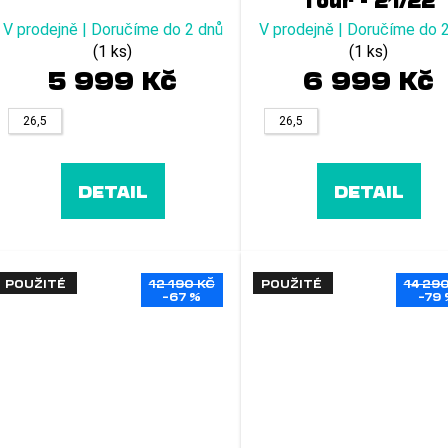
Tour - 21/22
V prodejně | Doručíme do 2 dnů
V prodejně | Doručíme do 
(1 ks)
(1 ks)
5 999 Kč
6 999 Kč
26,5
26,5
DETAIL
DETAIL
POUŽITÉ
12 190 KČ
POUŽITÉ
14 29
–67 %
–79