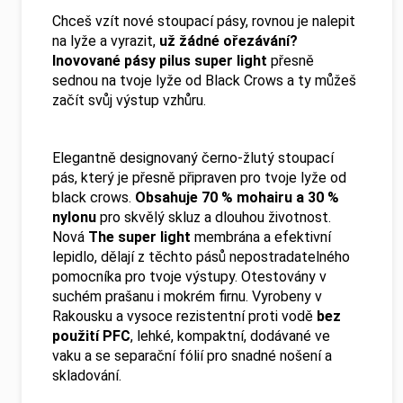
Chceš vzít nové stoupací pásy, rovnou je nalepit
na lyže a vyrazit,
už žádné ořezávání?
Inovované pásy pilus super light
přesně
sednou na tvoje lyže od Black Crows a ty můžeš
začít svůj výstup vzhůru.
Elegantně designovaný černo-žlutý stoupací
pás, který je přesně připraven pro tvoje lyže od
black crows.
Obsahuje 70 % mohairu a 30 %
nylonu
pro skvělý skluz a dlouhou životnost.
Nová
The super light
membrána a efektivní
lepidlo, dělají z těchto pásů nepostradatelného
pomocníka pro tvoje výstupy. Otestovány v
suchém prašanu i mokrém firnu. Vyrobeny v
Rakousku a vysoce rezistentní proti vodě
bez
použití PFC
, lehké, kompaktní, dodávané ve
vaku a se separační fólií pro snadné nošení a
skladování.