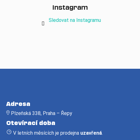
Instagram
Sledovat na Instagramu
Z
á
Adresa
p
Plzeňská 338, Praha – Řepy
a
Otevírací doba
t
í
V letních měsících je prodejna
uzavřená
.