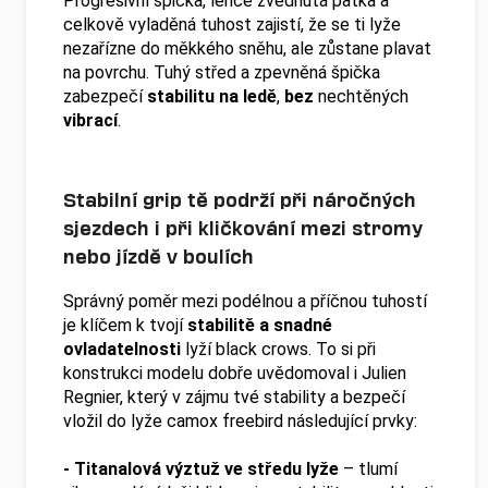
Progresivní špička, lehce zvednutá patka a
celkově vyladěná tuhost zajistí, že se ti lyže
nezařízne do měkkého sněhu, ale zůstane plavat
na povrchu. Tuhý střed a zpevněná špička
zabezpečí
stabilitu na ledě
,
bez
nechtěných
vibrací
.
Stabilní grip tě podrží při náročných
sjezdech i při kličkování mezi stromy
nebo jízdě v boulích
Správný poměr mezi podélnou a příčnou tuhostí
je klíčem k tvojí
stabilitě a snadné
ovladatelnosti
lyží black crows. To si při
konstrukci modelu dobře uvědomoval i Julien
Regnier, který v zájmu tvé stability a bezpečí
vložil do lyže camox freebird následující prvky:
- Titanalová výztuž ve středu lyže
– tlumí