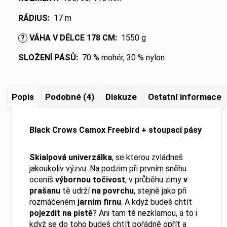
RÁDIUS
:
17 m
VÁHA V DÉLCE 178 CM
:
1550 g
?
SLOŽENÍ PÁSŮ
:
70 % mohér, 30 % nylon
Popis
Podobné (4)
Diskuze
Ostatní informace
Black Crows Camox Freebird + stoupací pásy
Skialpová univerzálka
, se kterou zvládneš
jakoukoliv výzvu. Na podzim při prvním sněhu
oceníš
výbornou točivost
, v průběhu zimy
v
prašanu
tě udrží
na povrchu
, stejně jako při
rozmáčeném
jarním firnu
. A když budeš chtít
pojezdit na pistě
? Ani tam tě nezklamou, a to i
když se do toho budeš chtít pořádně opřít a