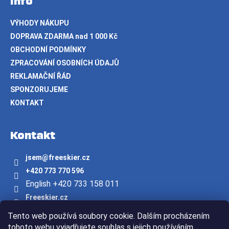
Info
VÝHODY NÁKUPU
DOPRAVA ZDARMA nad 1 000 Kč
OBCHODNÍ PODMÍNKY
ZPRACOVÁNÍ OSOBNÍCH ÚDAJŮ
REKLAMAČNÍ ŘÁD
SPONZORUJEME
KONTAKT
Kontakt
jsem
@
freeskier.cz
+420 773 770 596
English +420 733 158 011
Freeskier.cz
freeskier.cz
Tento web používá soubory cookie. Dalším procházením
Youtube/freeskier.cz
tohoto webu vyjadřujete souhlas s jejich používáním.