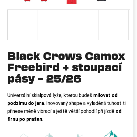
a
j
í
t
?
Black Crows Camox
Freebird + stoupací
HLEDAT
pásy – 25/26
Univerzální skialpová lyže, kterou budeš
milovat od
D
o
podzimu do jara
. Inovovaný shape a vyladěná tuhost ti
p
přinese méně vibrací a ještě větší pohodlí při jízdě
od
o
firnu po prašan
.
r
u