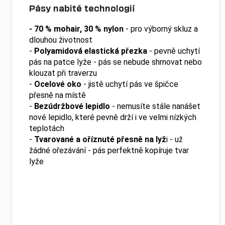
Pásy nabité technologií
- 70 % mohair, 30 % nylon
- pro výborný skluz a
dlouhou životnost
-
Polyamidová elastická přezka
- pevně uchytí
pás na patce lyže - pás se nebude shrnovat nebo
klouzat při traverzu
-
Ocelové oko
- jistě uchytí pás ve špičce
přesně na místě
-
Bezúdržbové lepidlo
- nemusíte stále nanášet
nové lepidlo, které pevně drží i ve velmi nízkých
teplotách
-
Tvarované a oříznuté přesně na lyž
i
- už
žádné ořezávání - pás perfektně kopíruje tvar
lyže