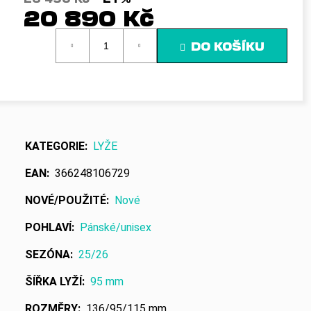
20 890 Kč
Měrná
DO KOŠÍKU
cena:
KATEGORIE
:
LYŽE
EAN
:
366248106729
NOVÉ/POUŽITÉ
:
Nové
POHLAVÍ
:
Pánské/unisex
SEZÓNA
:
25/26
ŠÍŘKA LYŽÍ
:
95 mm
ROZMĚRY
:
136/95/115 mm