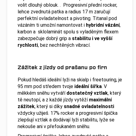
volit dlouhý oblouk. . Progresivní přední rocker,
lehce zvednutá patka a radius 17 m zaručují
perfektní ovladatelnost a pivoting. Titanal pod
vázáním ti umožní namontovat i
hybridní vázání
,
karbon a sklolaminát spolu s vyladěným flexem
zabezpečuje dobrý grip a
stabilitu i ve vyšší
rychlosti
, bez nechtěných vibrací.
Zážitek z jízdy od prašanu po firn
Pokud hledáš ideální lyži na skialp i freetouring, je
95 mm pod středem tvoje
ideální šířka
. V
měkkém sněhu vytváří
dostatečný vztlak
, který
tě neutopí, a z každé jízdy vytěží
maximální
zážitek
, který si díky
snadné ovladatelnosti
vždycky užiješ. 17% rocker a progresivní špička
zlepšují vztlak a dodávají lyži stabilitu, lyže se
nekouše ani v přefoukaném sněhu.