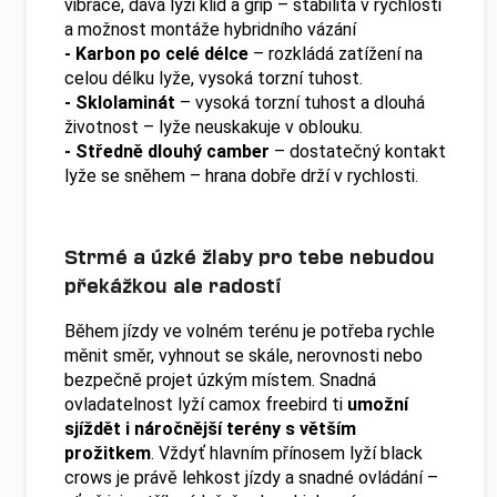
vibrace, dává lyži klid a grip – stabilita v rychlosti
a možnost montáže hybridního vázání
- Karbon po celé délce
– rozkládá zatížení na
celou délku lyže, vysoká torzní tuhost.
- Sklolaminát
– vysoká torzní tuhost a dlouhá
životnost – lyže neuskakuje v oblouku.
- Středně dlouhý camber
– dostatečný kontakt
lyže se sněhem – hrana dobře drží v rychlosti.
Strmé a úzké žlaby pro tebe nebudou
překážkou ale radostí
Během jízdy ve volném terénu je potřeba rychle
měnit směr, vyhnout se skále, nerovnosti nebo
bezpečně projet úzkým místem. Snadná
ovladatelnost lyží camox freebird ti
umožní
sjíždět i náročnější terény s větším
prožitkem
. Vždyť hlavním přínosem lyží black
crows je právě lehkost jízdy a snadné ovládání –