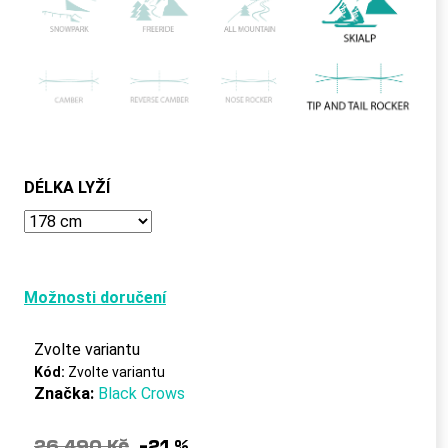
č
u
j
e
m
e
DÉLKA LYŽÍ
Možnosti doručení
Zvolte variantu
Kód:
Zvolte variantu
Značka:
Black Crows
26 490 Kč
–21 %