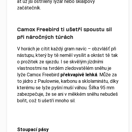
ať už jsi ostřílený lyžař nebo skialpový
začátečník.
Camox Freebird ti ušetří spoustu sil
při náročných túrách
V horách je cítit každý gram navíc – obzvlášť při
nástupu, který by tě neměl vysílit a okrást tě tak
o prožitek ze sjezdu. I se skvělým jízdními
vlastnostmi na tvrdém zledovatělém sněhu je
lyže Camox Freebird
překvapivě lehká
. Může za
to jádro z Paulownie, karbonu a sklolaminátu, díky
kterému se lyže pyšní muší váhou. Šířka 95 mm
zabezpečuje, že se ani v měkkém sněhu nebudeš
bořit, což ti ušetří mnoho sil.
Stoupací pásy