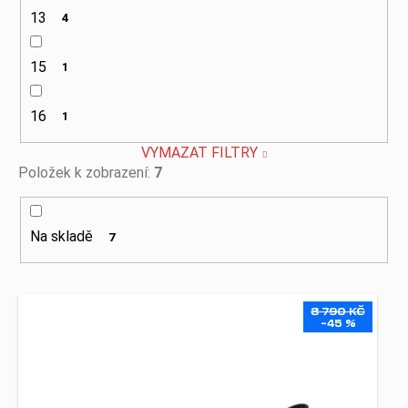
č
u
13
4
j
e
15
1
m
e
16
1
VYMAZAT FILTRY
Položek k zobrazení:
7
Na skladě
7
V
8 790 KČ
ý
–45 %
p
i
s