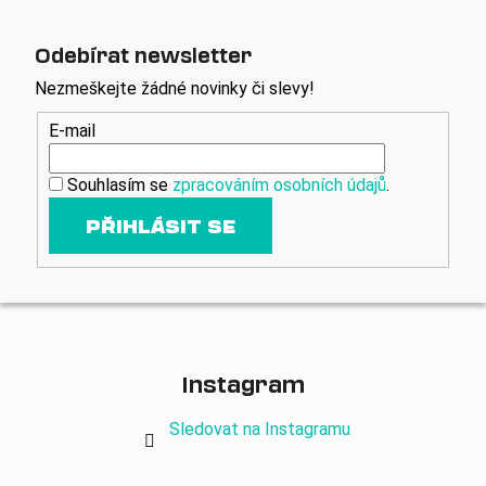
a
c
Odebírat newsletter
í
p
Nezmeškejte žádné novinky či slevy!
r
E-mail
v
k
y
Souhlasím se
zpracováním osobních údajů
.
v
PŘIHLÁSIT SE
ý
p
i
s
u
Instagram
Sledovat na Instagramu