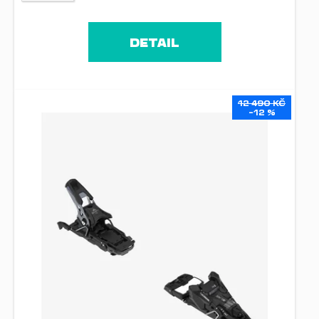
DETAIL
12 490 KČ
–12 %