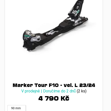
p
r
o
d
u
k
t
ů
Marker Tour F10 - vel. L 23/24
V prodejně | Doručíme do 2 dnů
(2 ks)
4 790 Kč
90 mm