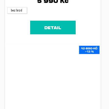
5 990 Kč
bez brzd
DETAIL
12 690 KČ
–13 %