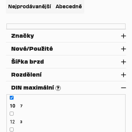
e
a
Nejprodávanější
Abecedně
n
j
í
í
p
t
Značky
r
?
o
Nové/Použité
d
u
Šířka brzd
k
HLEDAT
t
Rozdělení
ů
DIN maximální
?
D
o
p
10
7
o
r
12
3
u