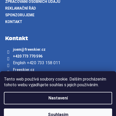
ZPRACOVÁNÍ OSOBNÍCH ÚDAJŮ
REKLAMAČNÍ ŘÁD
SPONZORUJEME
KONTAKT
Kontakt
jsem
@
freeskier.cz
+420 773 770 596
English +420 733 158 011
Freeskier.cz
freeskier.cz
Tento web používá soubory cookie. Dalším procházením
Youtube/freeskier.cz
tohoto webu vyjadřujete souhlas s jejich používáním.
Vytvořil Shoptet
Nastavení
Copyright 2026
Freeskier.cz
. Všechna práva vyhrazena.
Souhlasím