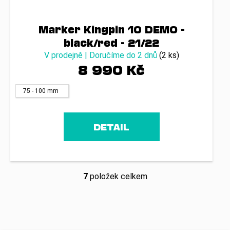
Marker Kingpin 10 DEMO -
black/red - 21/22
V prodejně | Doručíme do 2 dnů
(2 ks)
8 990 Kč
75 - 100 mm
DETAIL
7
položek celkem
O
v
l
á
d