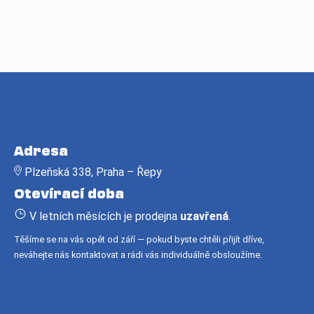
Z
á
Adresa
p
Plzeňská 338, Praha – Řepy
a
Otevírací doba
t
í
V letních měsících je prodejna
uzavřená
.
Těšíme se na vás opět od září — pokud byste chtěli přijít dříve,
neváhejte nás kontaktovat a rádi vás individuálně obsloužíme.