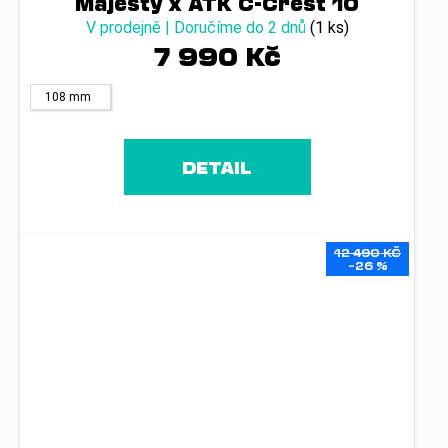
Majesty x ATK C-Crest 10
V prodejně | Doručíme do 2 dnů
(1 ks)
7 990 Kč
108 mm
DETAIL
12 490 KČ
–26 %