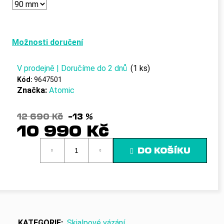
č
u
j
e
Možnosti doručení
m
e
V prodejně | Doručíme do 2 dnů
(1 ks)
Kód:
9647501
Značka:
Atomic
12 690 Kč
–13 %
10 990 Kč
Měrná
DO KOŠÍKU
cena:
KATEGORIE
:
Skialpové vázání