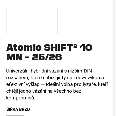
a
j
í
t
?
Atomic SHIFT² 10
MN – 25/26
HLEDAT
Univerzální hybridní vázání s nižším DIN
rozsahem, které nabízí jistý sjezdový výkon a
D
efektivní výšlap — ideální volba pro lyžaře, kteří
o
chtějí jedno vázání na všechno bez
p
kompromisů.
o
r
ŠÍŘKA BRZD
u