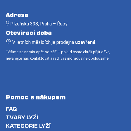
Z
á
Adresa
p
Plzeňská 338, Praha – Řepy
a
Otevírací doba
t
í
V letních měsících je prodejna
uzavřená
.
Těšíme se na vás opět od září — pokud byste chtěli přijít dříve,
neváhejte nás kontaktovat a rádi vás individuálně obsloužíme.
Pomoc s nákupem
FAQ
TVARY LYŽÍ
KATEGORIE LYŽÍ