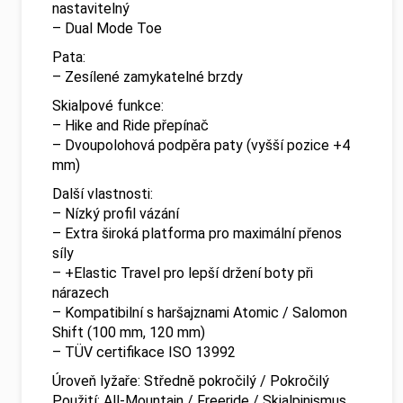
nastavitelný
– Dual Mode Toe
Pata:
– Zesílené zamykatelné brzdy
Skialpové funkce:
– Hike and Ride přepínač
– Dvoupolohová podpěra paty (vyšší pozice +4
mm)
Další vlastnosti:
– Nízký profil vázání
– Extra široká platforma pro maximální přenos
síly
– +Elastic Travel pro lepší držení boty při
nárazech
– Kompatibilní s haršajznami Atomic / Salomon
Shift (100 mm, 120 mm)
– TÜV certifikace ISO 13992
Úroveň lyžaře: Středně pokročilý / Pokročilý
Použití: All-Mountain / Freeride / Skialpinismus