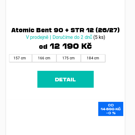
Atomic Bent 90 + STR 12 (26/27)
V prodejně | Doručíme do 2 dnů
(5 ks)
12 190 Kč
od
157 cm
166 cm
175 cm
184 cm
DETAIL
OD
14 690 KČ
–0 %