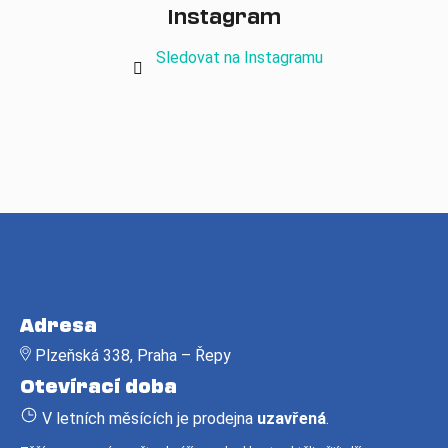
Instagram
Sledovat na Instagramu
Z
á
Adresa
p
Plzeňská 338, Praha – Řepy
a
Otevírací doba
t
í
V letních měsících je prodejna
uzavřená
.