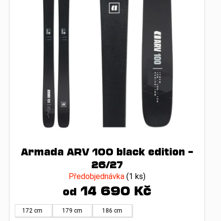
č
r
u
o
j
d
e
u
m
k
e
t
ů
Armada ARV 100 black edition –
26/27
Předobjednávka
(1 ks)
14 690 Kč
od
172 cm
179 cm
186 cm