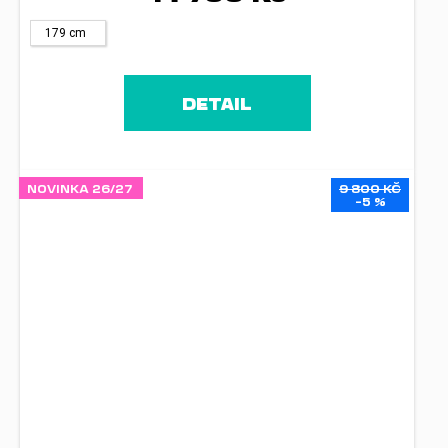
179 cm
DETAIL
NOVINKA 26/27
9 800 KČ
–5 %