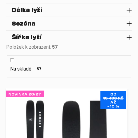
k
a
t
Délka lyží
j
ů
í
Sezóna
t
Šířka lyží
?
Položek k zobrazení:
57
Na skladě
57
HLEDAT
V
NOVINKA 26/27
OD
D
ý
15 490 KČ
AŽ
o
p
–10 %
p
i
o
s
r
p
u