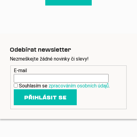
á
o
d
v
a
á
c
n
í
í
p
r
v
Odebírat newsletter
k
Nezmeškejte žádné novinky či slevy!
y
v
E-mail
ý
p
Souhlasím se
zpracováním osobních údajů
.
i
s
PŘIHLÁSIT SE
u