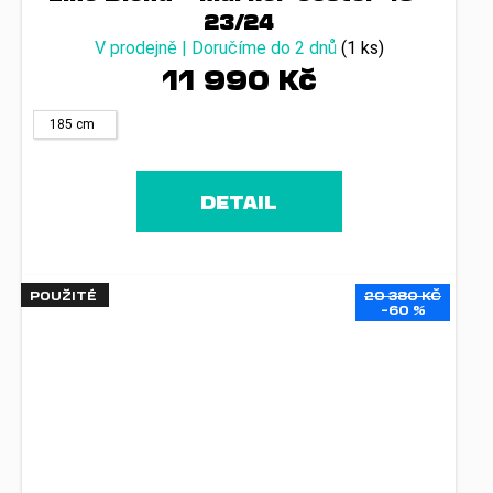
23/24
V prodejně | Doručíme do 2 dnů
(1 ks)
11 990 Kč
185 cm
DETAIL
POUŽITÉ
20 380 KČ
–60 %