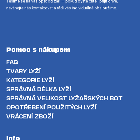
Těšíme se na vás opět od září — pokud byste chtěli přijít dříve,
neváhejte nás kontaktovat a rádi vás individuálně obsloužíme.
Pomoc s nákupem
FAQ
TVARY LYŽÍ
KATEGORIE LYŽÍ
SPRÁVNÁ DÉLKA LYŽÍ
SPRÁVNÁ VELIKOST LYŽAŘSKÝCH BOT
OPOTŘEBENÍ POUŽITÝCH LYŽÍ
VRÁCENÍ ZBOŽÍ
Info