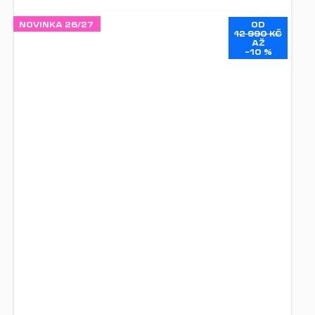
NOVINKA 26/27
OD
12 990 KČ
AŽ
–10 %