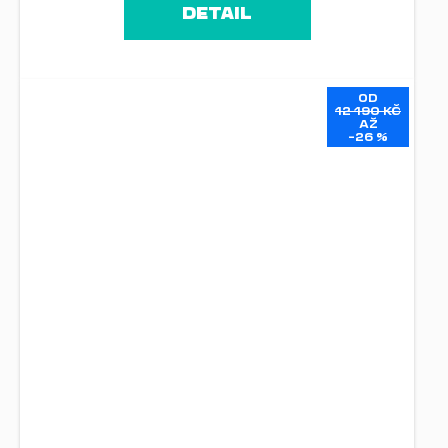
DETAIL
OD
12 190 KČ
AŽ
–26 %