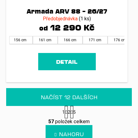
Armada ARV 88 – 26/27
Předobjednávka
(1 ks)
12 290 Kč
od
156 cm
161 cm
166 cm
171 cm
176 cm
DETAIL
NAČÍST 12 DALŠÍCH
S
1
2
5
t
O
r
57
položek celkem
v
á
n
l
NAHORU
k