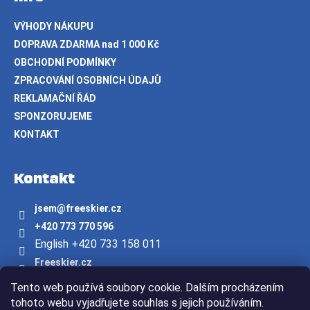
VÝHODY NÁKUPU
DOPRAVA ZDARMA nad 1 000 Kč
OBCHODNÍ PODMÍNKY
ZPRACOVÁNÍ OSOBNÍCH ÚDAJŮ
REKLAMAČNÍ ŘÁD
SPONZORUJEME
KONTAKT
Kontakt
jsem
@
freeskier.cz
+420 773 770 596
English +420 733 158 011
Freeskier.cz
freeskier.cz
Tento web používá soubory cookie. Dalším procházením
Youtube/freeskier.cz
tohoto webu vyjadřujete souhlas s jejich používáním.