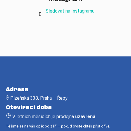
Sledovat na Instagramu
Z
á
Adresa
p
Plzeňská 338, Praha – Řepy
a
Otevírací doba
t
í
V letních měsících je prodejna
uzavřená
.
Těšíme se na vás opět od září — pokud byste chtěli přijít dříve,