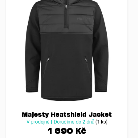
Majesty Heatshield Jacket
V prodejně | Doručíme do 2 dnů
(1 ks)
1 690 Kč