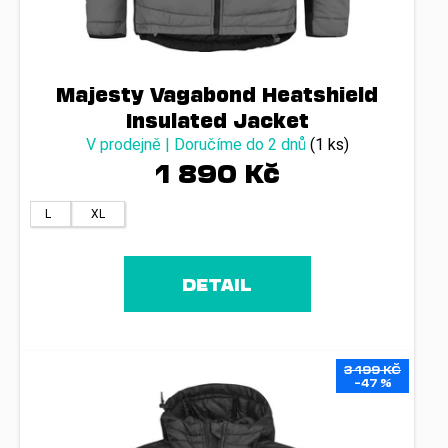
č
u
j
e
m
Majesty Vagabond Heatshield
e
Insulated Jacket
V prodejně | Doručíme do 2 dnů
(1 ks)
1 890 Kč
L
XL
DETAIL
3 199 KČ
–47 %