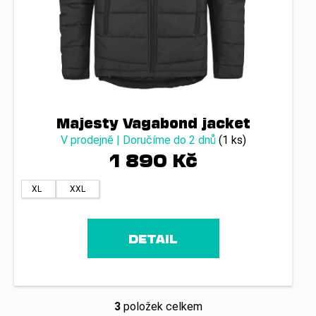
Majesty Vagabond jacket
V prodejně | Doručíme do 2 dnů
(1 ks)
1 890 Kč
XL
XXL
DETAIL
3
položek celkem
O