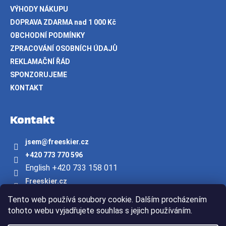
VÝHODY NÁKUPU
DOPRAVA ZDARMA nad 1 000 Kč
OBCHODNÍ PODMÍNKY
ZPRACOVÁNÍ OSOBNÍCH ÚDAJŮ
REKLAMAČNÍ ŘÁD
SPONZORUJEME
KONTAKT
Kontakt
jsem
@
freeskier.cz
+420 773 770 596
English +420 733 158 011
Freeskier.cz
freeskier.cz
Tento web používá soubory cookie. Dalším procházením
Youtube/freeskier.cz
tohoto webu vyjadřujete souhlas s jejich používáním.