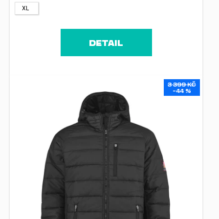
XL
DETAIL
3 399 KČ
–44 %