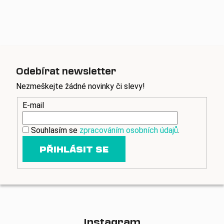
v
l
á
d
a
c
Odebírat newsletter
í
p
Nezmeškejte žádné novinky či slevy!
r
E-mail
v
k
y
Souhlasím se
zpracováním osobních údajů
.
v
PŘIHLÁSIT SE
ý
p
i
s
u
Instagram