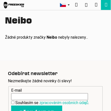
K
Přejít
Hledat
Nákup
M
Přihlášení
na
o
Zpět
Zpět
obsah
košík
š
Neibo
í
C
k
o
Žádné produkty značky
Neibo
nebyly nalezeny...
p
o
t
ř
e
b
Odebírat newsletter
u
Nezmeškejte žádné novinky či slevy!
j
e
E-mail
t
Souhlasím se
zpracováním osobních údajů
.
e
n