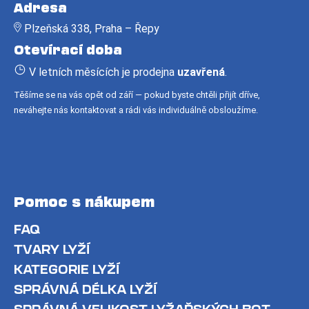
á
č
Adresa
u
p
j
Plzeňská 338, Praha – Řepy
a
e
Otevírací doba
t
m
í
V letních měsících je prodejna
uzavřená
.
e
Těšíme se na vás opět od září — pokud byste chtěli přijít dříve,
neváhejte nás kontaktovat a rádi vás individuálně obsloužíme.
Pomoc s nákupem
FAQ
TVARY LYŽÍ
KATEGORIE LYŽÍ
SPRÁVNÁ DÉLKA LYŽÍ