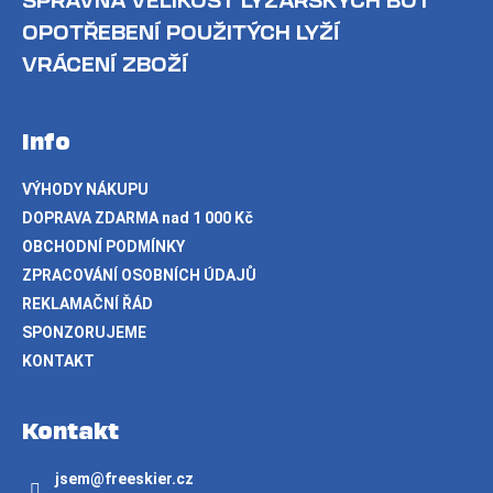
SPRÁVNÁ VELIKOST LYŽAŘSKÝCH BOT
OPOTŘEBENÍ POUŽITÝCH LYŽÍ
VRÁCENÍ ZBOŽÍ
Info
VÝHODY NÁKUPU
DOPRAVA ZDARMA nad 1 000 Kč
OBCHODNÍ PODMÍNKY
ZPRACOVÁNÍ OSOBNÍCH ÚDAJŮ
REKLAMAČNÍ ŘÁD
SPONZORUJEME
KONTAKT
Kontakt
jsem
@
freeskier.cz