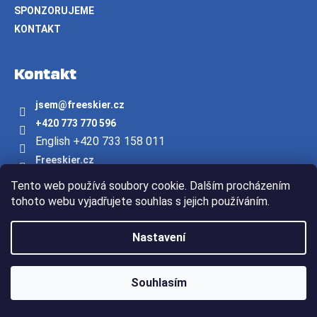
SPONZORUJEME
KONTAKT
Kontakt
jsem
@
freeskier.cz
+420 773 770 596
English +420 733 158 011
Freeskier.cz
freeskier.cz
Tento web používá soubory cookie. Dalším procházením
Youtube/freeskier.cz
tohoto webu vyjadřujete souhlas s jejich používáním.
Vytvořil Shoptet
Nastavení
Copyright 2026
Freeskier.cz
. Všechna práva vyhrazena.
Souhlasím