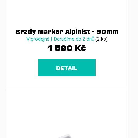
č
u
j
e
m
Brzdy Marker Alpinist - 90mm
e
V prodejně | Doručíme do 2 dnů
(2 ks)
1 590 Kč
DETAIL