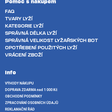
Pomoc s nákupem
FAQ
TVARY LYŽÍ
KATEGORIE LYŽÍ
SPRÁVNÁ DÉLKA LYŽÍ
SPRÁVNÁ VELIKOST LYŽAŘSKÝCH BOT
OPOTŘEBENÍ POUŽITÝCH LYŽÍ
VRÁCENÍ ZBOŽÍ
Info
VÝHODY NÁKUPU
DOPRAVA ZDARMA nad 1 000 Kč
OBCHODNÍ PODMÍNKY
ZPRACOVÁNÍ OSOBNÍCH ÚDAJŮ
REKLAMAČNÍ ŘÁD