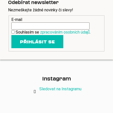
Odebírat newsletter
r
v
Nezmeškejte žádné novinky či slevy!
k
y
E-mail
v
ý
Souhlasím se
zpracováním osobních údajů
.
p
i
PŘIHLÁSIT SE
s
u
Instagram
Sledovat na Instagramu