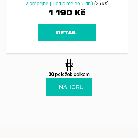
V prodejně | Doručíme do 2 dnů
(>5 ks)
1 190 Kč
DETAIL
S
1
2
t
r
20
položek celkem
á
O
n
v
NAHORU
k
l
o
á
v
d
á
n
a
í
c
í
p