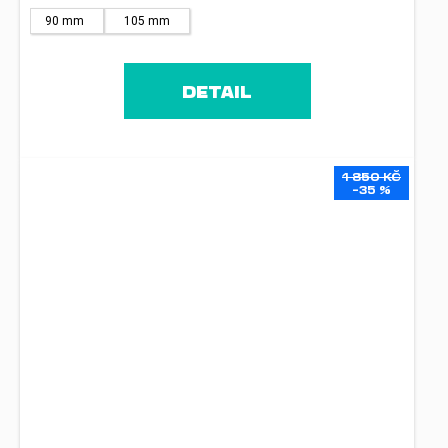
90 mm
105 mm
DETAIL
1 850 KČ
–35 %