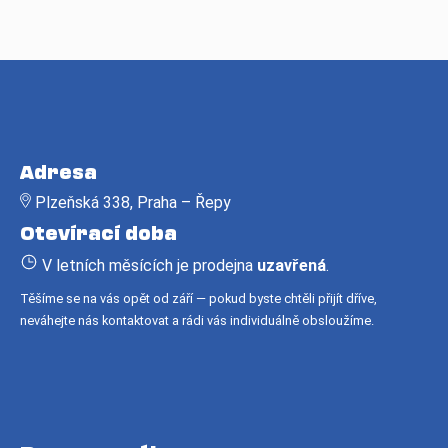
Z
á
Adresa
p
Plzeňská 338, Praha – Řepy
a
Otevírací doba
t
í
V letních měsících je prodejna
uzavřená
.
Těšíme se na vás opět od září — pokud byste chtěli přijít dříve,
neváhejte nás kontaktovat a rádi vás individuálně obsloužíme.