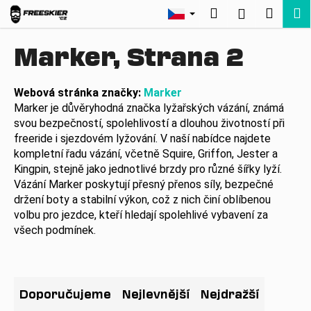
K
Přejít
Hledat
Nákup
M
Přihlášení
na
o
Zpět
Zpět
obsah
košík
š
Marker
, Strana 2
í
C
k
o
Webová stránka značky:
Marker
Marker je důvěryhodná značka lyžařských vázání, známá
p
svou bezpečností, spolehlivostí a dlouhou životností při
o
freeride i sjezdovém lyžování. V naší nabídce najdete
t
kompletní řadu vázání, včetně Squire, Griffon, Jester a
ř
Kingpin, stejně jako jednotlivé brzdy pro různé šířky lyží.
e
Vázání Marker poskytují přesný přenos síly, bezpečné
b
držení boty a stabilní výkon, což z nich činí oblíbenou
volbu pro jezdce, kteří hledají spolehlivé vybavení za
u
všech podmínek.
j
e
Ř
t
a
e
Doporučujeme
Nejlevnější
Nejdražší
z
n