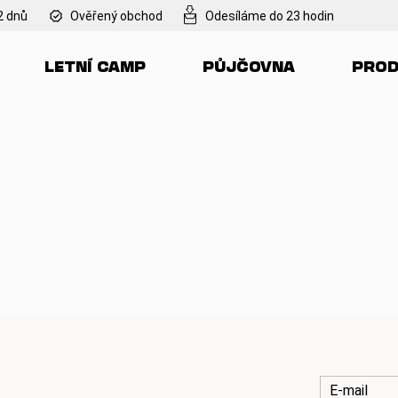
2 dnů
Ověřený obchod
Odesíláme do 23 hodin
LETNÍ CAMP
PŮJČOVNA
PROD
Co potřebujete najít?
HLEDAT
Doporučujeme
E-mail