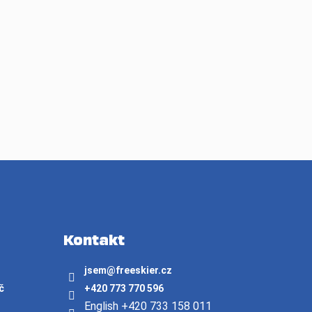
Kontakt
jsem
@
freeskier.cz
č
+420 773 770 596
English +420 733 158 011