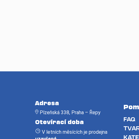
Z
á
Adresa
Pom
p
Plzeňská 338, Praha – Řepy
a
FAQ
Otevírací doba
t
TVAR
V letních měsících je prodejna
í
KATE
uzavřená
.