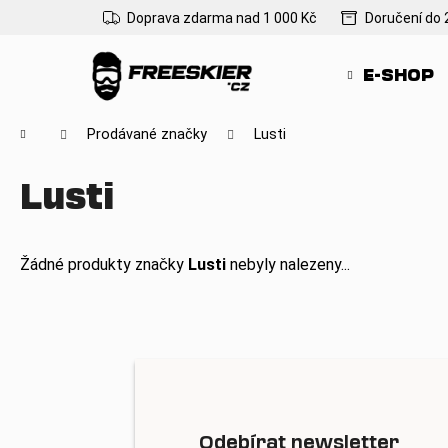
K
Přejít
Doprava zdarma nad 1 000 Kč
Doručení do 
na
o
Zpět
Zpět
obsah
š
do
do
E-SHOP
í
obchodu
obchodu
k
Domů
Prodávané značky
Lusti
Lusti
Žádné produkty značky
Lusti
nebyly nalezeny...
Odebírat newsletter