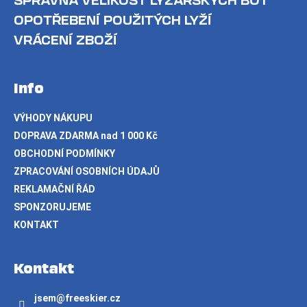
SPRÁVNÁ VELIKOST LYŽAŘSKÝCH BOT
OPOTŘEBENÍ POUŽITÝCH LYŽÍ
VRÁCENÍ ZBOŽÍ
Info
VÝHODY NÁKUPU
DOPRAVA ZDARMA nad 1 000 Kč
OBCHODNÍ PODMÍNKY
ZPRACOVÁNÍ OSOBNÍCH ÚDAJŮ
REKLAMAČNÍ ŘÁD
SPONZORUJEME
KONTAKT
Kontakt
jsem
@
freeskier.cz