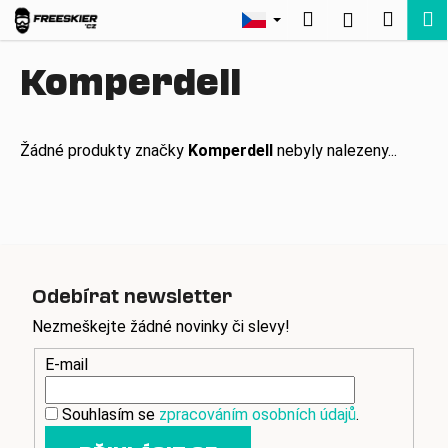
K
Přejít
Hledat
Nákup
M
Přihlášení
na
o
Zpět
Zpět
obsah
košík
š
Komperdell
í
C
k
o
Žádné produkty značky
Komperdell
nebyly nalezeny...
p
o
t
ř
e
b
Odebírat newsletter
u
Nezmeškejte žádné novinky či slevy!
j
e
E-mail
t
Souhlasím se
zpracováním osobních údajů
.
e
n