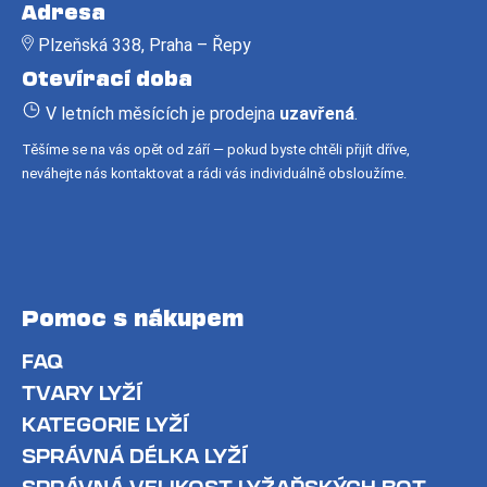
á
č
Adresa
u
p
j
Plzeňská 338, Praha – Řepy
a
e
Otevírací doba
t
m
í
V letních měsících je prodejna
uzavřená
.
e
Těšíme se na vás opět od září — pokud byste chtěli přijít dříve,
neváhejte nás kontaktovat a rádi vás individuálně obsloužíme.
Pomoc s nákupem
FAQ
TVARY LYŽÍ
KATEGORIE LYŽÍ
SPRÁVNÁ DÉLKA LYŽÍ