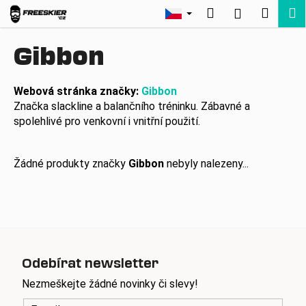
K
Přejít
Hledat
Nákup
M
Přihlášení
na
o
Zpět
Zpět
obsah
košík
š
Gibbon
í
C
k
o
Webová stránka značky:
Gibbon
Značka slackline a balančního tréninku. Zábavné a
p
spolehlivé pro venkovní i vnitřní použití.
o
t
ř
Žádné produkty značky
Gibbon
nebyly nalezeny...
e
b
u
j
e
Odebírat newsletter
t
Nezmeškejte žádné novinky či slevy!
e
n