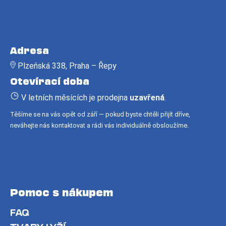
č
u
j
Z
e
á
m
Adresa
e
p
Plzeňská 338, Praha – Řepy
a
Otevírací doba
t
í
V letních měsících je prodejna
uzavřená
.
Těšíme se na vás opět od září — pokud byste chtěli přijít dříve,
neváhejte nás kontaktovat a rádi vás individuálně obsloužíme.
Pomoc s nákupem
FAQ