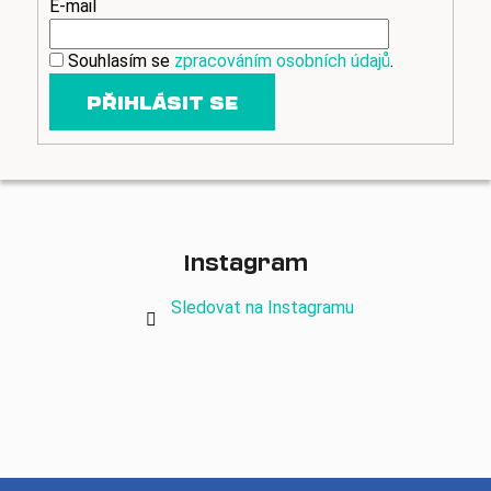
E-mail
a
j
Souhlasím se
zpracováním osobních údajů
.
í
PŘIHLÁSIT SE
t
?
HLEDAT
Instagram
Sledovat na Instagramu
D
o
p
o
r
u