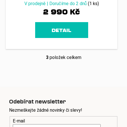
V prodejně | Doručíme do 2 dnů
(1 ks)
2 990 Kč
DETAIL
3
položek celkem
O
v
l
á
d
a
c
Odebírat newsletter
í
p
Nezmeškejte žádné novinky či slevy!
r
E-mail
v