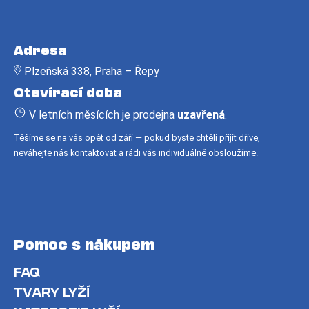
Z
á
Adresa
p
Plzeňská 338, Praha – Řepy
a
Otevírací doba
t
í
V letních měsících je prodejna
uzavřená
.
Těšíme se na vás opět od září — pokud byste chtěli přijít dříve,
neváhejte nás kontaktovat a rádi vás individuálně obsloužíme.
Pomoc s nákupem
FAQ
TVARY LYŽÍ