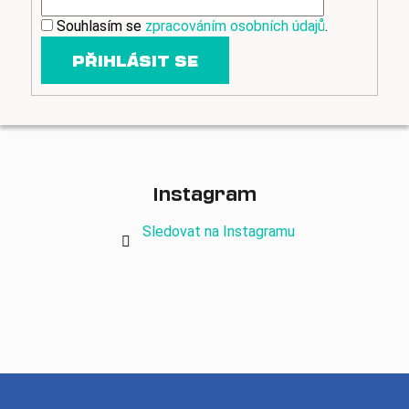
k
y
Souhlasím se
zpracováním osobních údajů
.
v
PŘIHLÁSIT SE
ý
p
i
s
u
Instagram
Sledovat na Instagramu