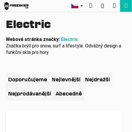
K
Přejít
Hledat
Nákup
M
Přihlášení
na
o
Zpět
Zpět
obsah
košík
š
Electric
í
C
k
o
Webová stránka značky:
Electric
Značka brýlí pro snow, surf a lifestyle. Odvážný design a
p
funkční skla pro hory.
o
t
ř
Ř
e
a
Doporučujeme
Nejlevnější
Nejdražší
b
z
u
e
Nejprodávanější
Abecedně
j
n
e
í
V
t
p
ý
e
r
p
n