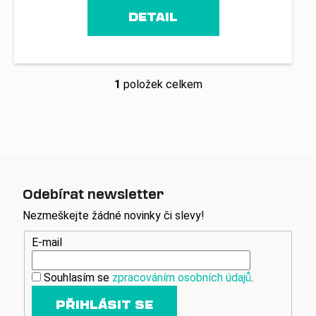
č
u
DETAIL
j
e
m
e
1
položek celkem
O
v
l
á
d
a
c
Odebírat newsletter
í
p
Nezmeškejte žádné novinky či slevy!
r
E-mail
v
k
y
Souhlasím se
zpracováním osobních údajů
.
v
PŘIHLÁSIT SE
ý