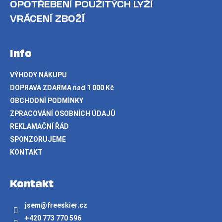
OPOTŘEBENÍ POUŽITÝCH LYŽÍ
VRÁCENÍ ZBOŽÍ
Info
VÝHODY NÁKUPU
DOPRAVA ZDARMA nad 1 000 Kč
OBCHODNÍ PODMÍNKY
ZPRACOVÁNÍ OSOBNÍCH ÚDAJŮ
REKLAMAČNÍ ŘÁD
SPONZORUJEME
KONTAKT
Kontakt
jsem
@
freeskier.cz
+420 773 770 596