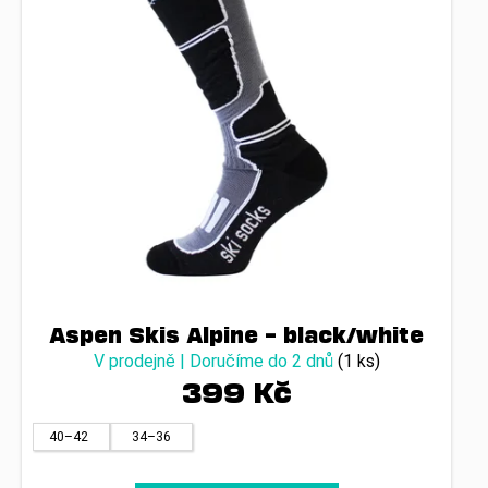
r
t
a
o
ů
j
d
í
u
t
k
?
t
ů
HLEDAT
Aspen Skis Alpine – black/white
D
V prodejně | Doručíme do 2 dnů
(1 ks)
o
399 Kč
p
o
r
40–42
34–36
u