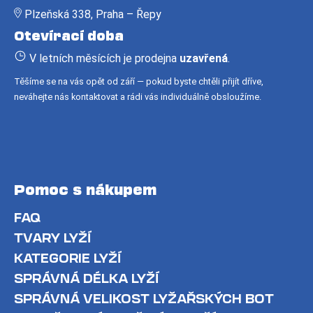
p
Plzeňská 338, Praha – Řepy
a
Otevírací doba
t
í
V letních měsících je prodejna
uzavřená
.
Těšíme se na vás opět od září — pokud byste chtěli přijít dříve,
neváhejte nás kontaktovat a rádi vás individuálně obsloužíme.
Pomoc s nákupem
FAQ
TVARY LYŽÍ
KATEGORIE LYŽÍ
SPRÁVNÁ DÉLKA LYŽÍ
SPRÁVNÁ VELIKOST LYŽAŘSKÝCH BOT