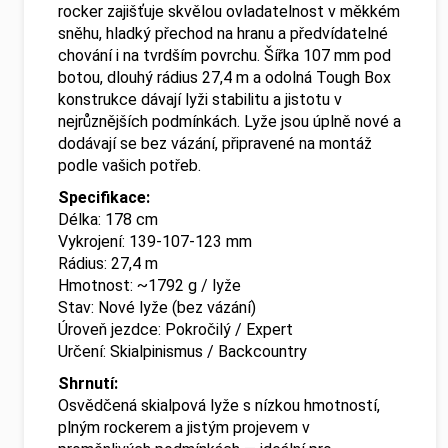
rocker zajišťuje skvělou ovladatelnost v měkkém
sněhu, hladký přechod na hranu a předvídatelné
chování i na tvrdším povrchu. Šířka 107 mm pod
botou, dlouhý rádius 27,4 m a odolná Tough Box
konstrukce dávají lyži stabilitu a jistotu v
nejrůznějších podmínkách. Lyže jsou úplně nové a
dodávají se bez vázání, připravené na montáž
podle vašich potřeb.
Specifikace:
Délka: 178 cm
Vykrojení: 139-107-123 mm
Rádius: 27,4 m
Hmotnost: ~1792 g / lyže
Stav: Nové lyže (bez vázání)
Úroveň jezdce: Pokročilý / Expert
Určení: Skialpinismus / Backcountry
Shrnutí:
Osvědčená skialpová lyže s nízkou hmotností,
plným rockerem a jistým projevem v