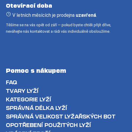
Otevírací doba
t
í
V letních měsících je prodejna
uzavřená
.
Těšíme se na vás opět od září — pokud byste chtěli přijít dříve,
neváhejte nás kontaktovat a rádi vás individuálně obsloužíme.
Pomoc s nákupem
FAQ
TVARY LYŽÍ
KATEGORIE LYŽÍ
SPRÁVNÁ DÉLKA LYŽÍ
SPRÁVNÁ VELIKOST LYŽAŘSKÝCH BOT
OPOTŘEBENÍ POUŽITÝCH LYŽÍ