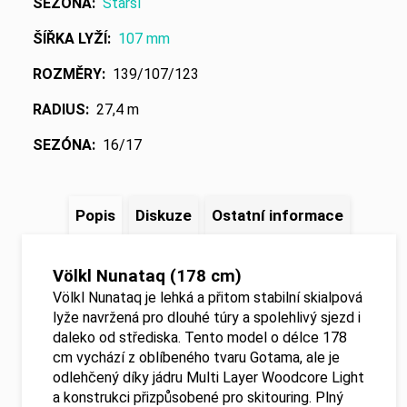
SEZÓNA
:
Starší
ŠÍŘKA LYŽÍ
:
107 mm
ROZMĚRY
:
139/107/123
RADIUS
:
27,4 m
SEZÓNA
:
16/17
Popis
Diskuze
Ostatní informace
Völkl Nunataq (178 cm)
Völkl Nunataq je lehká a přitom stabilní skialpová
lyže navržená pro dlouhé túry a spolehlivý sjezd i
daleko od střediska. Tento model o délce 178
cm vychází z oblíbeného tvaru Gotama, ale je
odlehčený díky jádru Multi Layer Woodcore Light
a konstrukci přizpůsobené pro skitouring. Plný