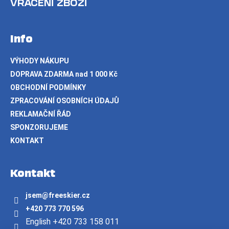
VRÁCENÍ ZBOŽÍ
Info
VÝHODY NÁKUPU
DOPRAVA ZDARMA nad 1 000 Kč
OBCHODNÍ PODMÍNKY
ZPRACOVÁNÍ OSOBNÍCH ÚDAJŮ
REKLAMAČNÍ ŘÁD
SPONZORUJEME
KONTAKT
Kontakt
jsem
@
freeskier.cz
+420 773 770 596
English +420 733 158 011