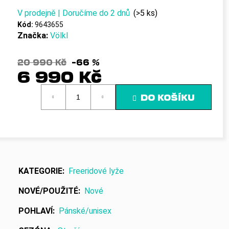
č
u
V prodejně | Doručíme do 2 dnů
(>5 ks)
j
Kód:
9643655
e
Značka:
Völkl
m
e
20 990 Kč
–66 %
6 990 Kč
Měrná
DO KOŠÍKU
cena:
KATEGORIE
:
Freeridové lyže
NOVÉ/POUŽITÉ
:
Nové
POHLAVÍ
:
Pánské/unisex