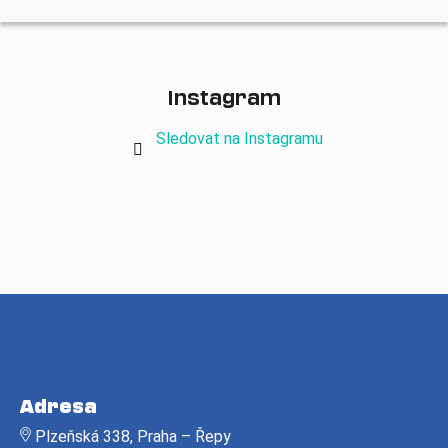
Instagram
Sledovat na Instagramu
Z
á
Adresa
p
Plzeňská 338, Praha – Řepy
a