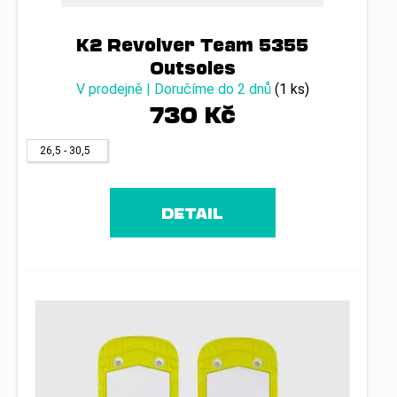
č
u
j
K2 Revolver Team 5355
e
Outsoles
m
V prodejně | Doručíme do 2 dnů
(1 ks)
e
730 Kč
26,5 - 30,5
DETAIL