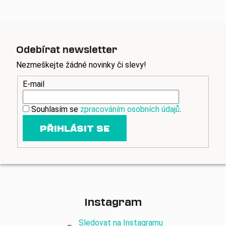
á
d
a
c
Odebírat newsletter
í
p
Nezmeškejte žádné novinky či slevy!
r
E-mail
v
k
y
Souhlasím se
zpracováním osobních údajů
.
v
PŘIHLÁSIT SE
ý
p
i
s
u
Instagram
Sledovat na Instagramu