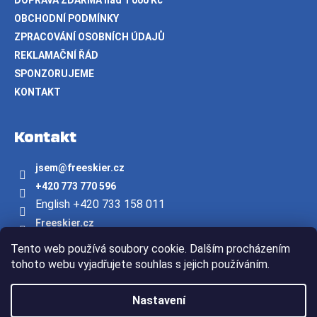
DOPRAVA ZDARMA nad 1 000 Kč
OBCHODNÍ PODMÍNKY
ZPRACOVÁNÍ OSOBNÍCH ÚDAJŮ
REKLAMAČNÍ ŘÁD
SPONZORUJEME
KONTAKT
Kontakt
jsem
@
freeskier.cz
+420 773 770 596
English +420 733 158 011
Freeskier.cz
freeskier.cz
Tento web používá soubory cookie. Dalším procházením
Youtube/freeskier.cz
tohoto webu vyjadřujete souhlas s jejich používáním.
Vytvořil Shoptet
Nastavení