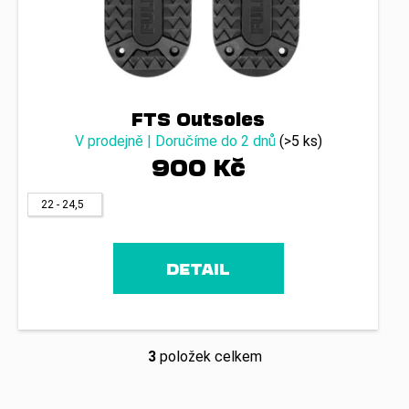
FTS Outsoles
V prodejně | Doručíme do 2 dnů
(>5 ks)
900 Kč
22 - 24,5
DETAIL
3
položek celkem
O
v
l