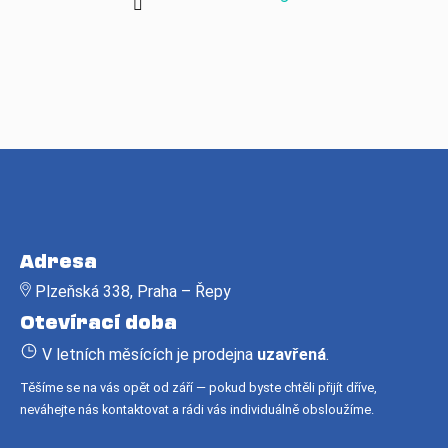
Z
á
Adresa
p
Plzeňská 338, Praha – Řepy
a
Otevírací doba
t
í
V letních měsících je prodejna
uzavřená
.
Těšíme se na vás opět od září — pokud byste chtěli přijít dříve,
neváhejte nás kontaktovat a rádi vás individuálně obsloužíme.