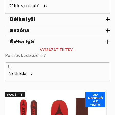
ů
a
Dětské/juniorské
12
j
Délka lyží
í
t
Sezóna
?
Šířka lyží
VYMAZAT FILTRY
Položek k zobrazení:
7
HLEDAT
Na skladě
7
D
o
V
p
POUŽITÉ
OD
o
ý
4 990 KČ
AŽ
r
p
–62 %
u
i