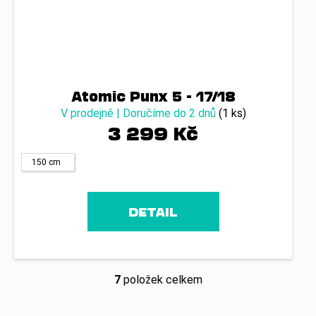
Atomic Punx 5 - 17/18
V prodejně | Doručíme do 2 dnů
(1 ks)
3 299 Kč
150 cm
DETAIL
7
položek celkem
O
v