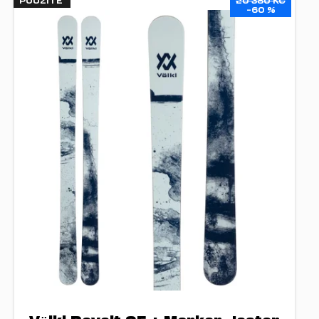
POUŽITÉ
20 380 KČ
–60 %