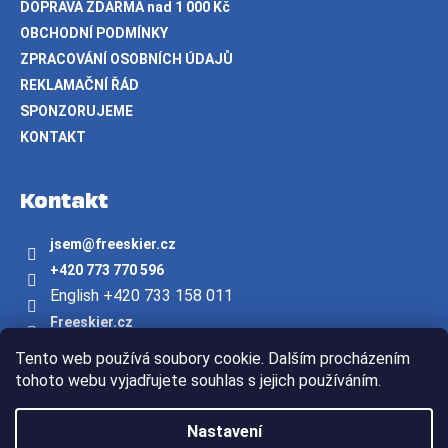
DOPRAVA ZDARMA nad 1 000 Kč
OBCHODNÍ PODMÍNKY
ZPRACOVÁNÍ OSOBNÍCH ÚDAJŮ
REKLAMAČNÍ ŘÁD
SPONZORUJEME
KONTAKT
Kontakt
jsem
@
freeskier.cz
+420 773 770 596
English +420 733 158 011
Freeskier.cz
freeskier.cz
Tento web používá soubory cookie. Dalším procházením
Youtube/freeskier.cz
tohoto webu vyjadřujete souhlas s jejich používáním.
Vytvořil Shoptet
Nastavení