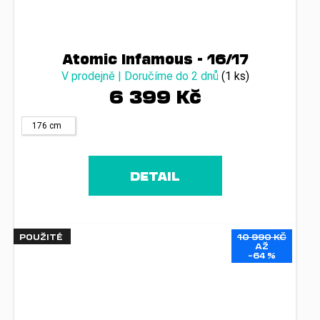
Atomic Infamous - 16/17
V prodejně | Doručíme do 2 dnů
(1 ks)
6 399 Kč
176 cm
DETAIL
POUŽITÉ
10 990 KČ
AŽ
–64 %