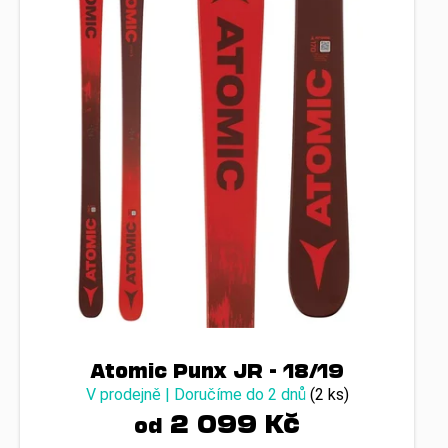
č
s
u
p
j
e
r
m
o
e
d
u
k
t
ů
Atomic Punx JR - 18/19
V prodejně | Doručíme do 2 dnů
(2 ks)
2 099 Kč
od