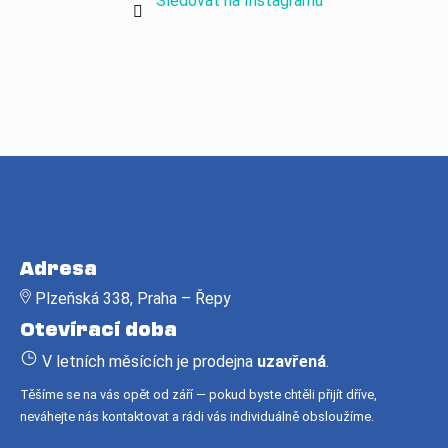
Sledovat na Instagramu
Z
á
Adresa
p
Plzeňská 338, Praha – Řepy
a
Otevírací doba
t
í
V letních měsících je prodejna
uzavřená
.
Těšíme se na vás opět od září — pokud byste chtěli přijít dříve,
neváhejte nás kontaktovat a rádi vás individuálně obsloužíme.