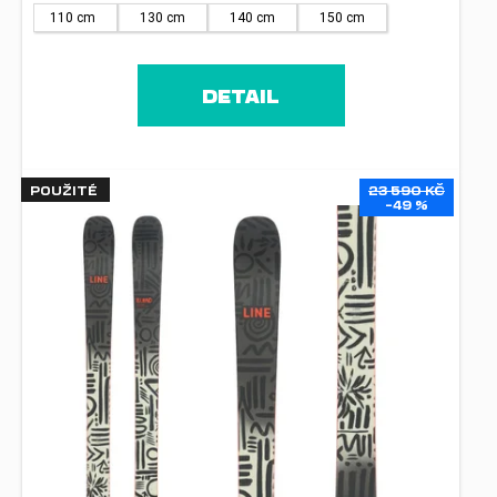
110 cm
130 cm
140 cm
150 cm
DETAIL
POUŽITÉ
23 590 KČ
–49 %