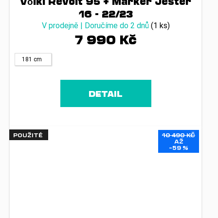
Völkl Revolt 95 + Marker Jester
16 - 22/23
V prodejně | Doručíme do 2 dnů
(1 ks)
7 990 Kč
181 cm
DETAIL
POUŽITÉ
10 490 KČ
AŽ
–59 %