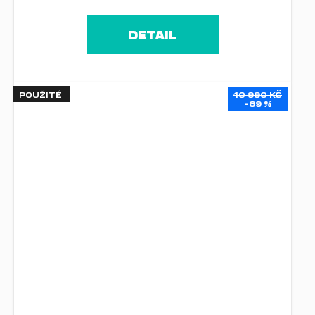
DETAIL
POUŽITÉ
10 990 KČ
–69 %