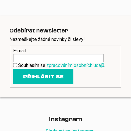
l
á
d
a
c
Odebírat newsletter
í
p
Nezmeškejte žádné novinky či slevy!
r
E-mail
v
k
y
Souhlasím se
zpracováním osobních údajů
.
v
PŘIHLÁSIT SE
ý
p
i
s
u
Instagram