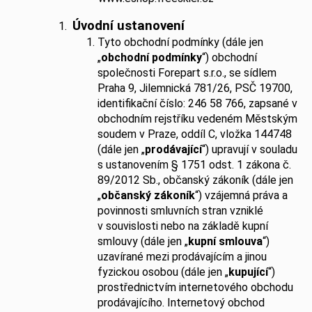
a
Úvodní ustanovení
j
Tyto obchodní podmínky (dále jen
í
„
obchodní podmínky
“) obchodní
t
společnosti Forepart s.r.o., se sídlem
?
Praha 9, Jilemnická 781/26, PSČ 19700,
identifikační číslo: 246 58 766, zapsané v
obchodním rejstříku vedeném Městským
soudem v Praze, oddíl C, vložka 144748
(dále jen „
prodávající
“) upravují v souladu
HLEDAT
s ustanovením § 1751 odst. 1 zákona č.
89/2012 Sb., občanský zákoník (dále jen
„
občanský zákoník
“) vzájemná práva a
povinnosti smluvních stran vzniklé
D
v souvislosti nebo na základě kupní
o
smlouvy (dále jen „
kupní smlouva
“)
p
uzavírané mezi prodávajícím a jinou
o
fyzickou osobou (dále jen „
kupující
“)
r
prostřednictvím internetového obchodu
u
prodávajícího. Internetový obchod