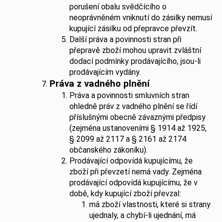
porušení obalu svědčícího o
neoprávněném vniknutí do zásilky nemusí
kupující zásilku od přepravce převzít.
Další práva a povinnosti stran při
přepravě zboží mohou upravit zvláštní
dodací podmínky prodávajícího, jsou-li
prodávajícím vydány.
Práva z vadného plnění
Práva a povinnosti smluvních stran
ohledně práv z vadného plnění se řídí
příslušnými obecně závaznými předpisy
(zejména ustanoveními § 1914 až 1925,
§ 2099 až 2117 a § 2161 až 2174
občanského zákoníku).
Prodávající odpovídá kupujícímu, že
zboží při převzetí nemá vady. Zejména
prodávající odpovídá kupujícímu, že v
době, kdy kupující zboží převzal:
má zboží vlastnosti, které si strany
ujednaly, a chybí-li ujednání, má