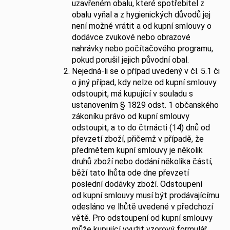
uzavřeném obalu, které spotřebitel z
obalu vyňal a z hygienických důvodů jej
není možné vrátit a od kupní smlouvy o
dodávce zvukové nebo obrazové
nahrávky nebo počítačového programu,
pokud porušil jejich původní obal.
Nejedná-li se o případ uvedený v čl. 5.1 či
o jiný případ, kdy nelze od kupní smlouvy
odstoupit, má kupující v souladu s
ustanovením § 1829 odst. 1 občanského
zákoníku právo od kupní smlouvy
odstoupit, a to do čtrnácti (14) dnů od
převzetí zboží, přičemž v případě, že
předmětem kupní smlouvy je několik
druhů zboží nebo dodání několika částí,
běží tato lhůta ode dne převzetí
poslední dodávky zboží. Odstoupení
od kupní smlouvy musí být prodávajícímu
odesláno ve lhůtě uvedené v předchozí
větě. Pro odstoupení od kupní smlouvy
může kupující využit vzorový formulář