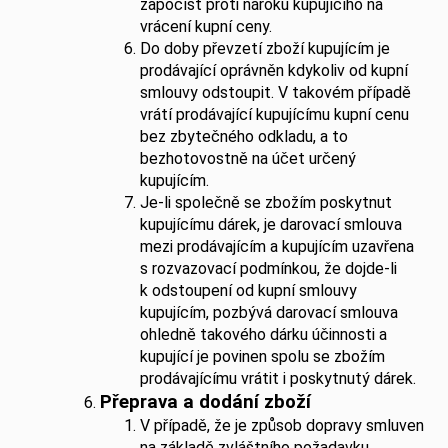
započíst proti nároku kupujícího na
vrácení kupní ceny.
Do doby převzetí zboží kupujícím je
prodávající oprávněn kdykoliv od kupní
smlouvy odstoupit. V takovém případě
vrátí prodávající kupujícímu kupní cenu
bez zbytečného odkladu, a to
bezhotovostně na účet určený
kupujícím.
Je-li společně se zbožím poskytnut
kupujícímu dárek, je darovací smlouva
mezi prodávajícím a kupujícím uzavřena
s rozvazovací podmínkou, že dojde-li
k odstoupení od kupní smlouvy
kupujícím, pozbývá darovací smlouva
ohledně takového dárku účinnosti a
kupující je povinen spolu se zbožím
prodávajícímu vrátit i poskytnutý dárek.
Přeprava a dodání zboží
V případě, že je způsob dopravy smluven
na základě zvláštního požadavku