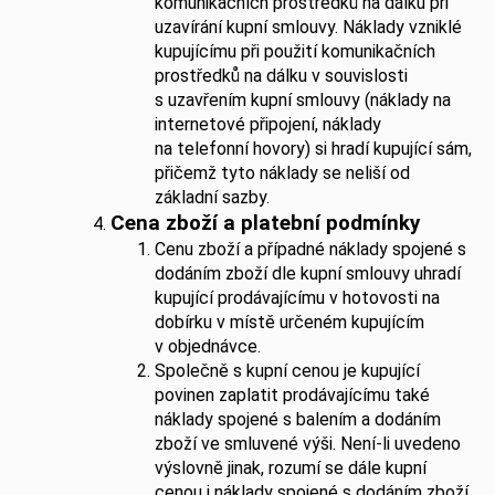
komunikačních prostředků na dálku při
uzavírání kupní smlouvy. Náklady vzniklé
kupujícímu při použití komunikačních
prostředků na dálku v souvislosti
s uzavřením kupní smlouvy (náklady na
internetové připojení, náklady
na telefonní hovory) si hradí kupující sám,
přičemž tyto náklady se neliší od
základní sazby.
Cena zboží a platební podmínky
Cenu zboží a případné náklady spojené s
dodáním zboží dle kupní smlouvy uhradí
kupující prodávajícímu v hotovosti na
dobírku v místě určeném kupujícím
v objednávce.
Společně s kupní cenou je kupující
povinen zaplatit prodávajícímu také
náklady spojené s balením a dodáním
zboží ve smluvené výši. Není-li uvedeno
výslovně jinak, rozumí se dále kupní
cenou i náklady spojené s dodáním zboží.