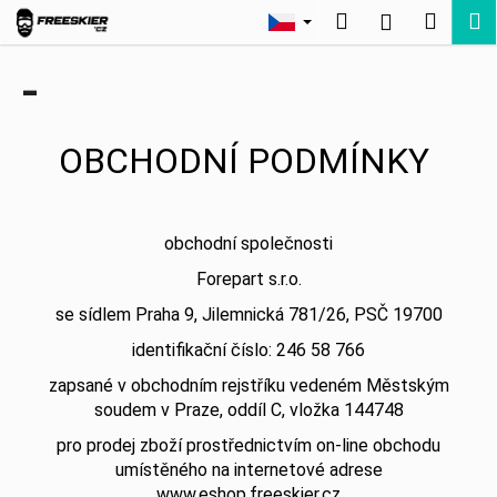
K
Přejít
Hledat
Nákup
M
Přihlášení
na
o
Zpět
Zpět
obsah
košík
š
-
í
C
k
o
OBCHODNÍ PODMÍNKY
p
o
t
obchodní společnosti
ř
Forepart s.r.o.
e
se sídlem Praha 9, Jilemnická 781/26, PSČ 19700
b
u
identifikační číslo: 246 58 766
j
zapsané v obchodním rejstříku vedeném Městským
e
soudem v Praze, oddíl C, vložka 144748
t
pro prodej zboží prostřednictvím on-line obchodu
e
umístěného na internetové adrese
n
www.eshop.freeskier.cz