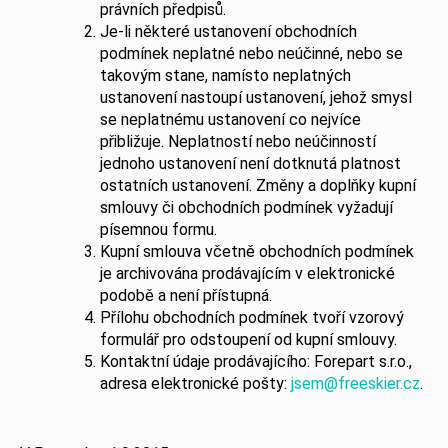
právních předpisů.
Je-li některé ustanovení obchodních
podmínek neplatné nebo neúčinné, nebo se
takovým stane, namísto neplatných
ustanovení nastoupí ustanovení, jehož smysl
se neplatnému ustanovení co nejvíce
přibližuje. Neplatností nebo neúčinností
jednoho ustanovení není dotknutá platnost
ostatních ustanovení. Změny a doplňky kupní
smlouvy či obchodních podmínek vyžadují
písemnou formu.
Kupní smlouva včetně obchodních podmínek
je archivována prodávajícím v elektronické
podobě a není přístupná.
Přílohu obchodních podmínek tvoří vzorový
formulář pro odstoupení od kupní smlouvy.
Kontaktní údaje prodávajícího: Forepart s.r.o.,
adresa elektronické pošty:
jsem@freeskier.cz
.