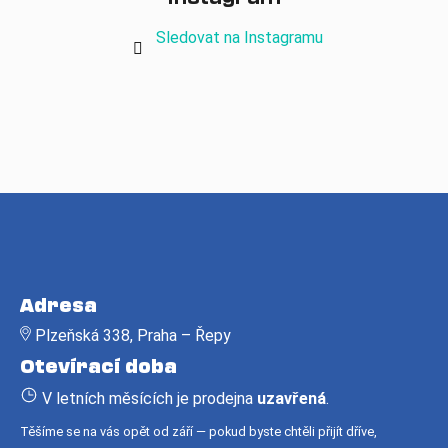
Sledovat na Instagramu
Z
á
Adresa
p
Plzeňská 338, Praha – Řepy
a
Otevírací doba
t
í
V letních měsících je prodejna
uzavřená
.
Těšíme se na vás opět od září — pokud byste chtěli přijít dříve,