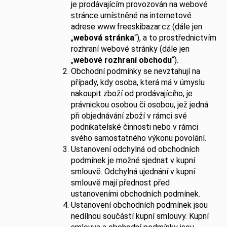
č
je prodávajícím provozován na webové
u
stránce umístněné na internetové
j
adrese www.freeskibazar.cz (dále jen
e
„
webová stránka
“), a to prostřednictvím
m
rozhraní webové stránky (dále jen
e
„
webové rozhraní obchodu
“).
Obchodní podmínky se nevztahují na
případy, kdy osoba, která má v úmyslu
nakoupit zboží od prodávajícího, je
právnickou osobou či osobou, jež jedná
při objednávání zboží v rámci své
podnikatelské činnosti nebo v rámci
svého samostatného výkonu povolání.
Ustanovení odchylná od obchodních
podmínek je možné sjednat v kupní
smlouvě. Odchylná ujednání v kupní
smlouvě mají přednost před
ustanoveními obchodních podmínek.
Ustanovení obchodních podmínek jsou
nedílnou součástí kupní smlouvy. Kupní