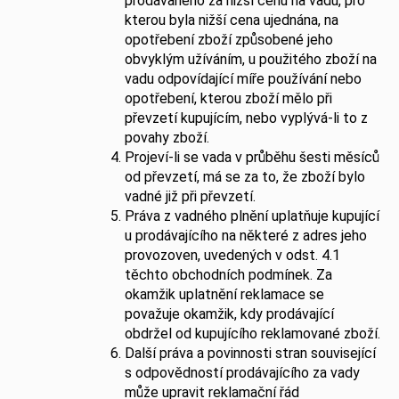
prodávaného za nižší cenu na vadu, pro
kterou byla nižší cena ujednána, na
opotřebení zboží způsobené jeho
obvyklým užíváním, u použitého zboží na
vadu odpovídající míře používání nebo
opotřebení, kterou zboží mělo při
převzetí kupujícím, nebo vyplývá-li to z
povahy zboží.
Projeví-li se vada v průběhu šesti měsíců
od převzetí, má se za to, že zboží bylo
vadné již při převzetí.
Práva z vadného plnění uplatňuje kupující
u prodávajícího na některé z adres jeho
provozoven, uvedených v odst. 4.1
těchto obchodních podmínek. Za
okamžik uplatnění reklamace se
považuje okamžik, kdy prodávající
obdržel od kupujícího reklamované zboží.
Další práva a povinnosti stran související
s odpovědností prodávajícího za vady
může upravit reklamační řád