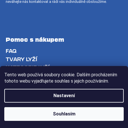
neváhejte nás kontaktovat a rádi vás individuálně obsloužíme.
Pomoc s nákupem
FAQ
TVARY LYŽÍ
KATEGORIE LYŽÍ
Tento web používá soubory cookie. Dalším procházením
SPRÁVNÁ DÉLKA LYŽÍ
tohoto webu vyjadřujete souhlas s jejich používáním.
SPRÁVNÁ VELIKOST LYŽAŘSKÝCH BOT
OPOTŘEBENÍ POUŽITÝCH LYŽÍ
Nastavení
VRÁCENÍ ZBOŽÍ
Souhlasím
Info