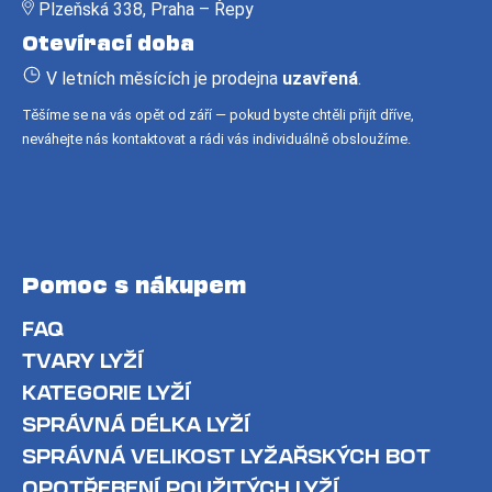
Plzeňská 338, Praha – Řepy
a
Otevírací doba
t
í
V letních měsících je prodejna
uzavřená
.
Těšíme se na vás opět od září — pokud byste chtěli přijít dříve,
neváhejte nás kontaktovat a rádi vás individuálně obsloužíme.
Pomoc s nákupem
FAQ
TVARY LYŽÍ
KATEGORIE LYŽÍ
SPRÁVNÁ DÉLKA LYŽÍ
SPRÁVNÁ VELIKOST LYŽAŘSKÝCH BOT
OPOTŘEBENÍ POUŽITÝCH LYŽÍ