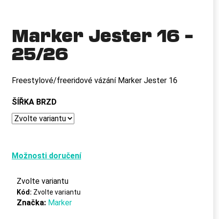
a
j
Marker Jester 16 –
í
25/26
t
?
Freestylové/freeridové vázání Marker Jester 16
ŠÍŘKA BRZD
HLEDAT
D
Možnosti doručení
o
p
Zvolte variantu
o
Kód:
Zvolte variantu
r
Značka:
Marker
u