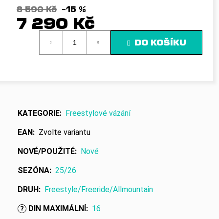
č
8 590 Kč
–15 %
u
7 290 Kč
j
e
Měrná
DO KOŠÍKU
m
cena:
e
KATEGORIE
:
Freestylové vázání
EAN
:
Zvolte variantu
NOVÉ/POUŽITÉ
:
Nové
SEZÓNA
:
25/26
DRUH
:
Freestyle/Freeride/Allmountain
DIN MAXIMÁLNÍ
:
16
?