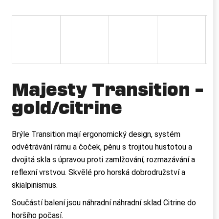
a
j
í
t
?
Majesty Transition –
gold/citrine
HLEDAT
Brýle Transition mají ergonomický design, systém
odvětrávání rámu a čoček, pěnu s trojitou hustotou a
D
dvojitá skla s úpravou proti zamlžování, rozmazávání a
o
reflexní vrstvou. Skvělé pro horská dobrodružství a
p
skialpinismus.
o
r
Součástí balení jsou náhradní náhradní sklad Citrine do
u
horšího počasí.