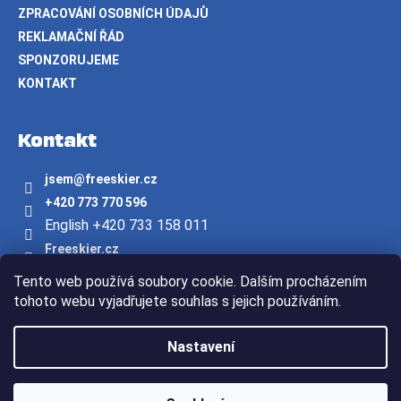
ZPRACOVÁNÍ OSOBNÍCH ÚDAJŮ
REKLAMAČNÍ ŘÁD
SPONZORUJEME
KONTAKT
Kontakt
jsem
@
freeskier.cz
+420 773 770 596
English +420 733 158 011
Freeskier.cz
freeskier.cz
Tento web používá soubory cookie. Dalším procházením
Youtube/freeskier.cz
tohoto webu vyjadřujete souhlas s jejich používáním.
Vytvořil Shoptet
Nastavení
Copyright 2026
Freeskier.cz
. Všechna práva vyhrazena.