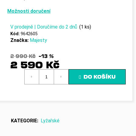
č
u
Možnosti doručení
j
e
m
V prodejně | Doručíme do 2 dnů
(1 ks)
e
Kód:
9642605
Značka:
Majesty
2 990 Kč
–13 %
2 590 Kč
Měrná
DO KOŠÍKU
cena:
KATEGORIE
:
Lyžařské