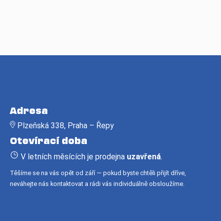
Z
á
Adresa
p
Plzeňská 338, Praha – Řepy
a
Otevírací doba
t
í
V letních měsících je prodejna
uzavřená
.
Těšíme se na vás opět od září — pokud byste chtěli přijít dříve,
neváhejte nás kontaktovat a rádi vás individuálně obsloužíme.