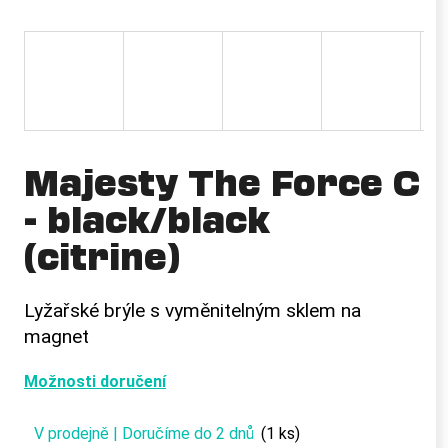
a
j
í
t
?
Majesty The Force C
- black/black
HLEDAT
(citrine)
Lyžařské brýle s vyměnitelným sklem na
D
magnet
o
p
o
Možnosti doručení
r
u
V prodejně | Doručíme do 2 dnů
(1 ks)