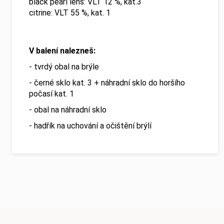
black pearl lens: VLT 12 %, kat.3
citrine: VLT 55 %, kat. 1
V balení nalezneš:
- tvrdý obal na brýle
- černé sklo kat. 3 + náhradní sklo do horšího
počasí kat. 1
- obal na náhradní sklo
- hadřík na uchování a očištění brýlí