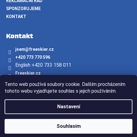
REKLAMAČNÍ ŘÁD
SPONZORUJEME
KONTAKT
Kontakt
jsem
@
freeskier.cz
+420 773 770 596
English +420 733 158 011
Freeskier.cz
freeskier.cz
Tento web používá soubory cookie. Dalším procházením
Youtube/freeskier.cz
tohoto webu vyjadřujete souhlas s jejich používáním.
Vytvořil Shoptet
Nastavení
Copyright 2026
Freeskier.cz
. Všechna práva vyhrazena.
Souhlasím