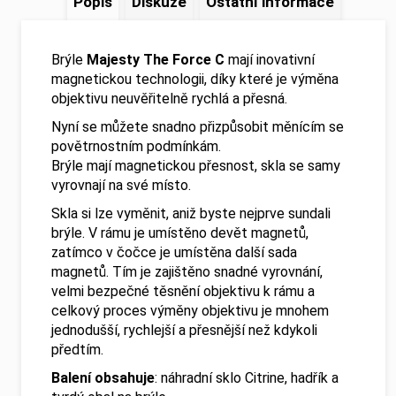
Popis
Diskuze
Ostatní informace
Brýle
Majesty The Force C
mají inovativní
magnetickou technologii, díky které je výměna
objektivu neuvěřitelně rychlá a přesná.
Nyní se můžete snadno přizpůsobit měnícím se
povětrnostním podmínkám.
Brýle mají magnetickou přesnost, skla se samy
vyrovnají na své místo.
Skla si lze vyměnit, aniž byste nejprve sundali
brýle. V rámu je umístěno devět magnetů,
zatímco v čočce je umístěna další sada
magnetů. Tím je zajištěno snadné vyrovnání,
velmi bezpečné těsnění objektivu k rámu a
celkový proces výměny objektivu je mnohem
jednodušší, rychlejší a přesnější než kdykoli
předtím.
Balení obsahuje
: náhradní sklo Citrine, hadřík a