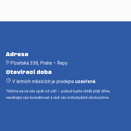
Z
á
Adresa
p
Plzeňská 338, Praha – Řepy
a
Otevírací doba
t
í
V letních měsících je prodejna
uzavřená
.
Těšíme se na vás opět od září — pokud byste chtěli přijít dříve,
neváhejte nás kontaktovat a rádi vás individuálně obsloužíme.