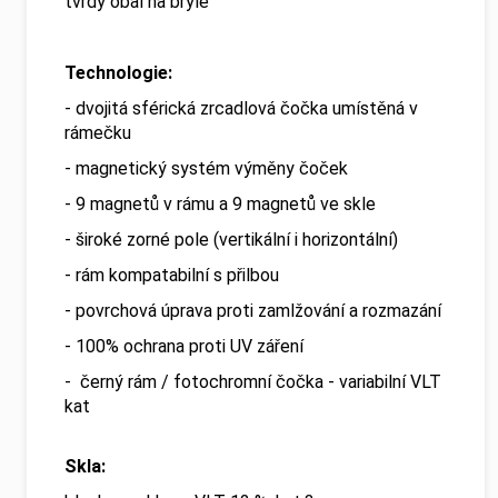
tvrdý obal na brýle
Technologie:
- dvojitá sférická zrcadlová čočka umístěná v
rámečku
- magnetický systém výměny čoček
- 9 magnetů v rámu a 9 magnetů ve skle
- široké zorné pole (vertikální i horizontální)
- rám kompatabilní s přilbou
- povrchová úprava proti zamlžování a rozmazání
- 100% ochrana proti UV záření
-
černý rám / fotochromní čočka - variabilní VLT
kat
Skla: