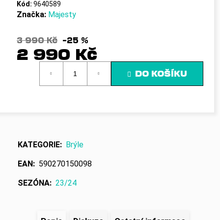
č
Kód:
9640589
u
Značka:
Majesty
j
e
3 990 Kč
–25 %
m
2 990 Kč
e
Měrná
DO KOŠÍKU
cena:
KATEGORIE
:
Brýle
EAN
:
590270150098
SEZÓNA
:
23/24