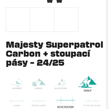
a
j
í
t
?
Majesty Superpatrol
Carbon + stoupací
HLEDAT
pásy – 24/25
D
o
p
o
r
u