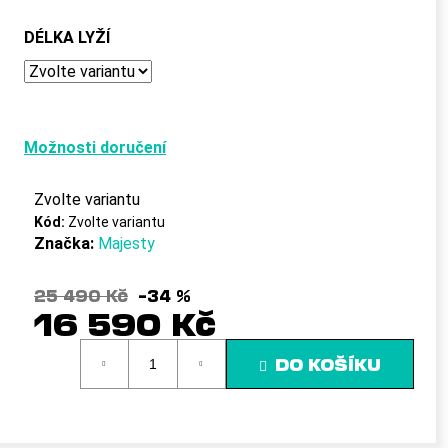
č
u
DÉLKA LYŽÍ
j
e
m
e
Možnosti doručení
Zvolte variantu
Kód:
Zvolte variantu
Značka:
Majesty
25 490 Kč
–34 %
16 590 Kč
Měrná
DO KOŠÍKU
cena: