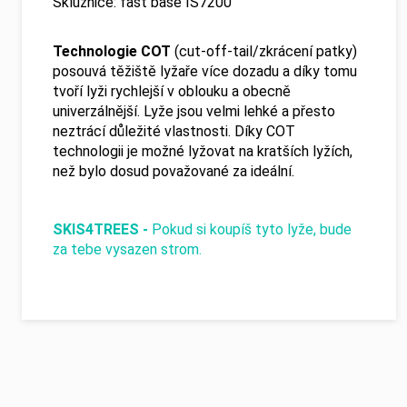
Skluznice: fast base IS7200
Technologie COT
(cut-off-tail/zkrácení patky)
posouvá těžiště lyžaře více dozadu a díky tomu
tvoří lyži rychlejší v oblouku a obecně
univerzálnější. Lyže jsou velmi lehké a přesto
neztrácí důležité vlastnosti. Díky COT
technologii je možné lyžovat na kratších lyžích,
než bylo dosud považované za ideální.
SKIS4TREES -
Pokud si koupíš tyto lyže, bude
za tebe vysazen strom.