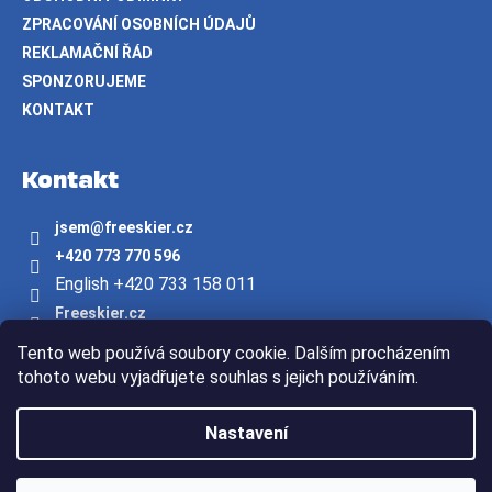
ZPRACOVÁNÍ OSOBNÍCH ÚDAJŮ
REKLAMAČNÍ ŘÁD
SPONZORUJEME
KONTAKT
Kontakt
jsem
@
freeskier.cz
+420 773 770 596
English +420 733 158 011
Freeskier.cz
freeskier.cz
Tento web používá soubory cookie. Dalším procházením
Youtube/freeskier.cz
tohoto webu vyjadřujete souhlas s jejich používáním.
Vytvořil Shoptet
Nastavení
Copyright 2026
Freeskier.cz
. Všechna práva vyhrazena.