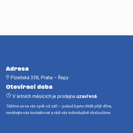
Z
á
Adresa
p
Plzeňská 338, Praha – Řepy
a
Otevírací doba
t
í
V letních měsících je prodejna
uzavřená
.
Těšíme se na vás opět od září — pokud byste chtěli přijít dříve,
neváhejte nás kontaktovat a rádi vás individuálně obsloužíme.