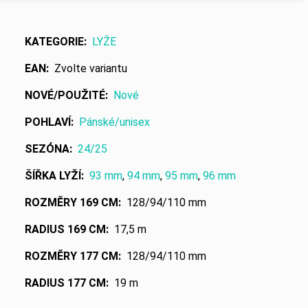
KATEGORIE
:
LYŽE
EAN
:
Zvolte variantu
NOVÉ/POUŽITÉ
:
Nové
POHLAVÍ
:
Pánské/unisex
SEZÓNA
:
24/25
ŠÍŘKA LYŽÍ
:
93 mm
,
94 mm
,
95 mm
,
96 mm
ROZMĚRY 169 CM
:
128/94/110 mm
RADIUS 169 CM
:
17,5 m
ROZMĚRY 177 CM
:
128/94/110 mm
RADIUS 177 CM
:
19 m