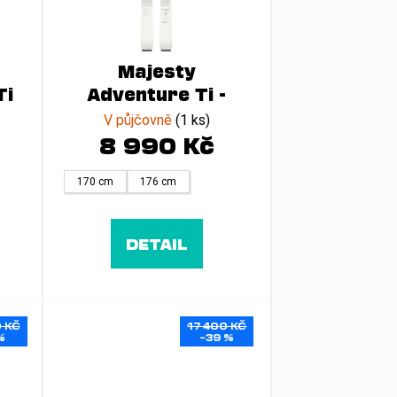
Majesty
Ti
Adventure Ti -
23/24
V půjčovně
(1 ks)
8 990 Kč
170 cm
176 cm
DETAIL
 KČ
17 400 KČ
%
–39 %