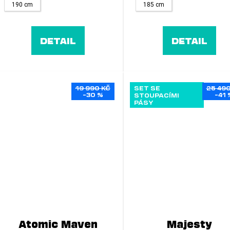
190 cm
185 cm
DETAIL
DETAIL
19 990 KČ
SET SE
25 490
–30 %
–41 
STOUPACÍMI
PÁSY
Atomic Maven
Majesty