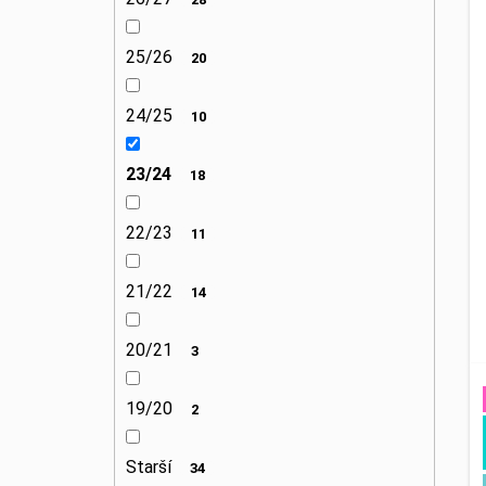
25/26
20
24/25
10
23/24
18
22/23
11
21/22
14
20/21
3
19/20
2
Starší
34