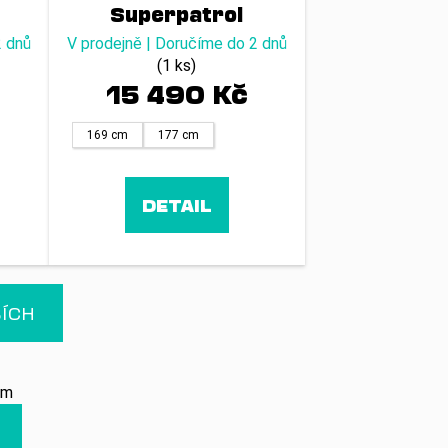
Superpatrol
Carbon +
2 dnů
V prodejně | Doručíme do 2 dnů
-
stoupací pásy -
(1 ks)
15 490 Kč
23/24
169 cm
177 cm
DETAIL
ŠÍCH
em