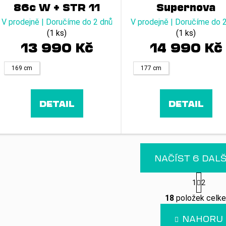
86c W + STR 11
Supernova
GW
Carbon +
V prodejně | Doručíme do 2 dnů
V prodejně | Doručíme do 
stoupací pásy 
(1 ks)
(1 ks)
13 990 Kč
14 990 Kč
23/24
169 cm
177 cm
DETAIL
DETAIL
NAČÍST 6 DAL
S
1
2
t
O
r
18
položek celk
v
á
n
l
NAHORU
k