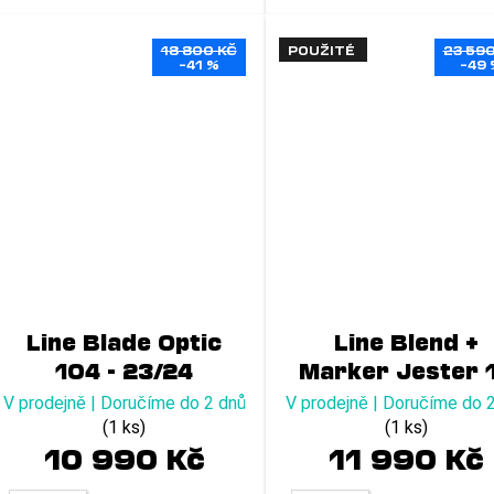
18 800 KČ
POUŽITÉ
23 590
–41 %
–49 
Line Blade Optic
Line Blend +
104 - 23/24
Marker Jester 
- 23/24
V prodejně | Doručíme do 2 dnů
V prodejně | Doručíme do 
(1 ks)
(1 ks)
10 990 Kč
11 990 Kč