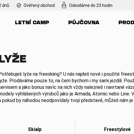
2 dnů
Ověřený obchod
Odesíláme do 23 hodin
LETNÍ CAMP
PŮJČOVNA
PROD
Co potřebujete najít?
HLEDAT
LYŽE
Potřebuješ lyže na freeskiing? U nás najdeš nové i použité freest
Doporučujeme
lyže. Prodáváme pouze to, na čem bychom i my sami jezdili. Použi
servisem a jako bonus navíc na nich vždy nalezneš i navrtané vá
modely vyhlášených výrobců jako je Armada, Atomic nebo Line. V
a pokud by náhodou neodpovídaly tvojí představě, můžeš nám je
Skialp
Freestylové