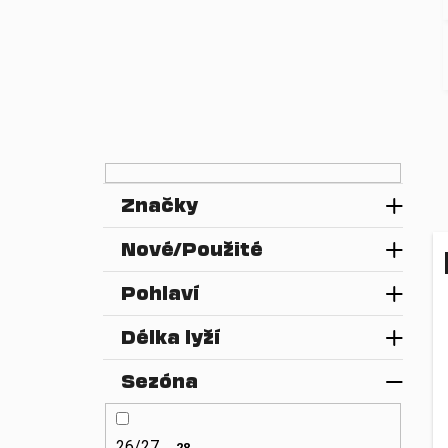
n
e
l
Značky
Nové/Použité
Pohlaví
Délka lyží
Sezóna
26/27
28