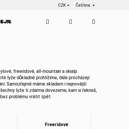
CZK
Čeština
Hledat
Přihlášení
Nákupní
EJNA
SERVIS
KONTAKT
BLO
košík
ylové, freeridové, all-mountain a skialp
té lyže důkladně prohlížíme, dále procházejí
zání. Samozřejmě máme skladem i nejnovější
šechny lyže ti zdarma dovezeme, kam si řekneš,
 bez problému vrátit zpět.
Freeridové