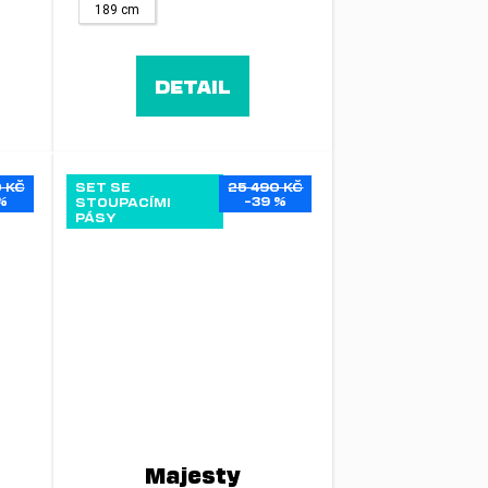
189 cm
DETAIL
 KČ
SET SE
25 490 KČ
%
–39 %
STOUPACÍMI
PÁSY
Majesty