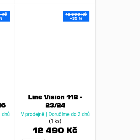
 KČ
19 500 KČ
%
–35 %
Line Vision 118 -
16
23/24
2 dnů
V prodejně | Doručíme do 2 dnů
(1 ks)
12 490 Kč