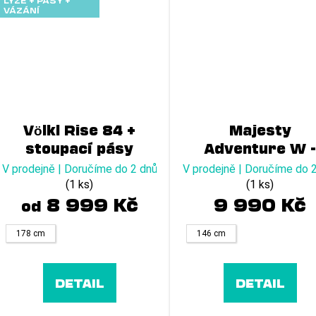
VÁZÁNÍ
Völkl Rise 84 +
Majesty
stoupací pásy
Adventure W 
23/24
V prodejně | Doručíme do 2 dnů
V prodejně | Doručíme do 
(1 ks)
(1 ks)
8 999 Kč
9 990 Kč
od
178 cm
146 cm
DETAIL
DETAIL