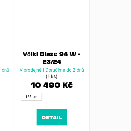
Völkl Blaze 94 W -
-
23/24
2 dnů
V prodejně | Doručíme do 2 dnů
(1 ks)
10 490 Kč
165 cm
DETAIL