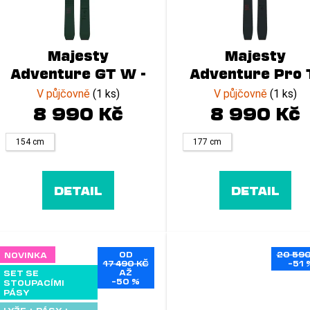
d
t
u
ů
k
t
Majesty
Majesty
ů
Adventure GT W -
Adventure Pro 
23/24
- 23/24
V půjčovně
(1 ks)
V půjčovně
(1 ks)
8 990 Kč
8 990 Kč
154 cm
177 cm
DETAIL
DETAIL
OD
20 590
NOVINKA
17 490 KČ
–51 
AŽ
SET SE
–50 %
STOUPACÍMI
PÁSY
LYŽE + PÁSY +