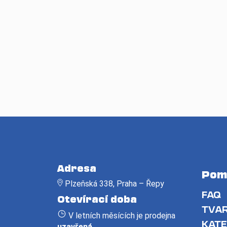
Z
á
Adresa
Pom
p
Plzeňská 338, Praha – Řepy
a
FAQ
Otevírací doba
t
TVAR
V letních měsících je prodejna
í
KATE
uzavřená
.