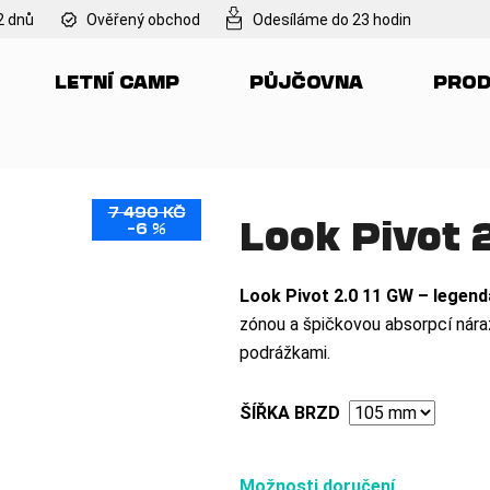
2 dnů
Ověřený obchod
Odesíláme do 23 hodin
LETNÍ CAMP
PŮJČOVNA
PROD
Co potřebujete najít?
HLEDAT
7 490 KČ
Look Pivot 
–6 %
Doporučujeme
Look Pivot 2.0 11 GW – legendá
zónou a špičkovou absorpcí náraz
podrážkami.
ŠÍŘKA BRZD
Možnosti doručení