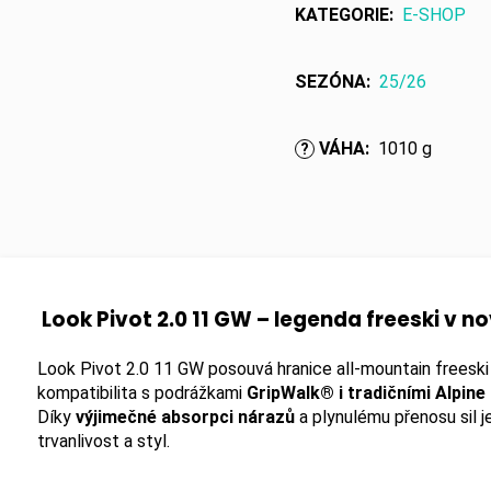
KATEGORIE
:
E-SHOP
SEZÓNA
:
25/26
VÁHA
:
1010 g
?
Look Pivot 2.0 11 GW – legenda freeski v 
Look Pivot 2.0 11 GW posouvá hranice all-mountain freeski
kompatibilita s podrážkami
GripWalk® i tradičními Alpine
Díky
výjimečné absorpci nárazů
a plynulému přenosu sil j
trvanlivost a styl.