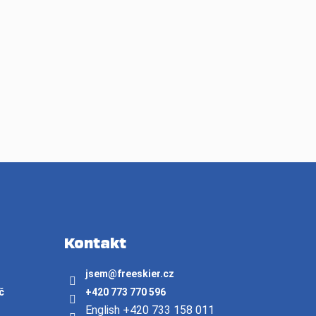
Kontakt
jsem
@
freeskier.cz
č
+420 773 770 596
English +420 733 158 011