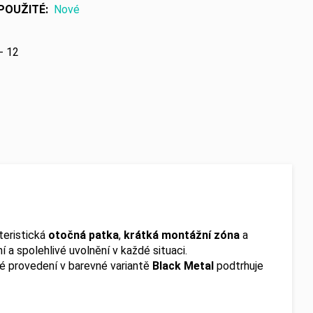
POUŽITÉ
:
Nové
- 12
teristická
otočná patka
,
krátká montážní zóna
a
í a spolehlivé uvolnění v každé situaci.
né provedení v barevné variantě
Black Metal
podtrhuje