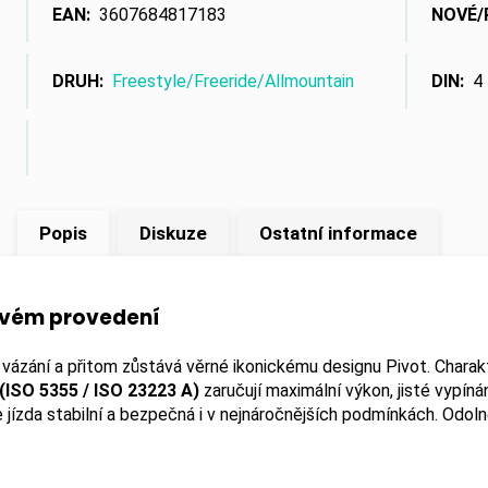
EAN
:
3607684817183
NOVÉ/
DRUH
:
Freestyle/Freeride/Allmountain
DIN
:
4 
Popis
Diskuze
Ostatní informace
novém provedení
 vázání a přitom zůstává věrné ikonickému designu Pivot. Charak
 (ISO 5355 / ISO 23223 A)
zaručují maximální výkon, jisté vypínán
e jízda stabilní a bezpečná i v nejnáročnějších podmínkách. Odol