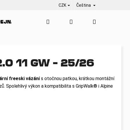
CZK
Čeština
Hledat
Přihlášení
Nákupní
EJNA
SERVIS
KONTAKT
BLO
košík
2.0 11 GW – 25/26
rní freeski vázání
s otočnou patkou, krátkou montážní
ů. Spolehlivý výkon a kompatibilita s GripWalk® i Alpine