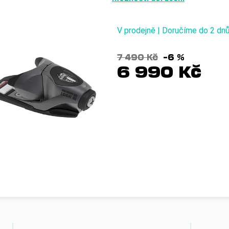
V prodejně | Doručíme do 2 dn
7 490 Kč
–6 %
6 990 Kč
Měrná
cena: