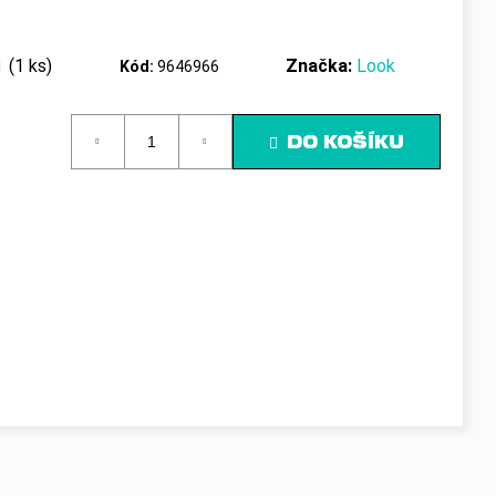
ů
(1 ks)
Značka:
Look
Kód:
9646966
DO KOŠÍKU