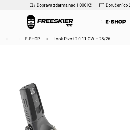
K
Přejít
Doprava zdarma nad 1 000 Kč
Doručení do 
na
o
Zpět
Zpět
obsah
š
do
do
E-SHOP
í
obchodu
obchodu
k
Domů
E-SHOP
Look Pivot 2.0 11 GW – 25/26