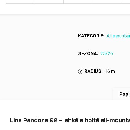
KATEGORIE
:
All mountai
SEZÓNA
:
25/26
RADIUS
:
16 m
?
Popi
Line Pandora 92 – lehké a hbité all-mount