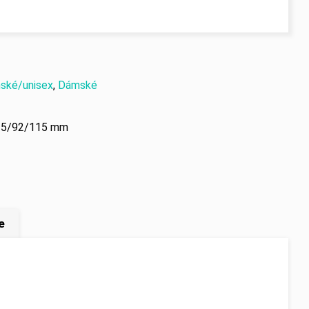
ské/unisex
,
Dámské
25/92/115 mm
e