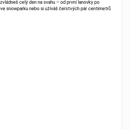
zvládneš celý den na svahu – od první lanovky po
eš ve snowparku nebo si užíváš čerstvých pár centimetrů