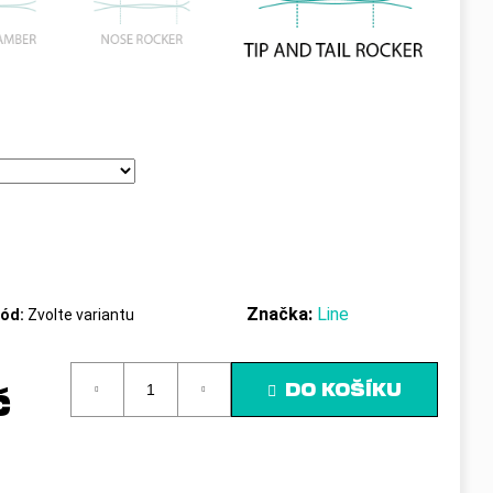
Značka:
Line
ód:
Zvolte variantu
DO KOŠÍKU
č