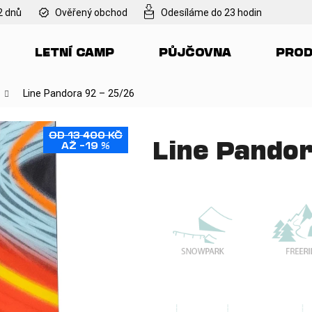
2 dnů
Ověřený obchod
Odesíláme do 23 hodin
LETNÍ CAMP
PŮJČOVNA
PROD
Co potřebujete najít?
Line Pandora 92 – 25/26
HLEDAT
OD 13 400 KČ
Line Pandor
AŽ –19 %
Doporučujeme