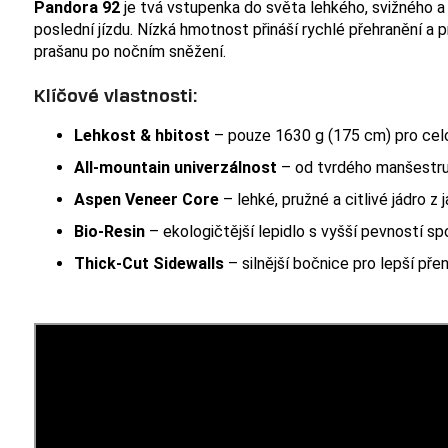
Pandora 92
je tvá vstupenka do světa lehkého, svižného a
poslední jízdu. Nízká hmotnost přináší rychlé přehranění a 
prašanu po nočním sněžení.
Klíčové vlastnosti:
Lehkost & hbitost
– pouze 1630 g (175 cm) pro cel
All-mountain univerzálnost
– od tvrdého manšestru
Aspen Veneer Core
– lehké, pružné a citlivé jádro z
Bio-Resin
– ekologičtější lepidlo s vyšší pevností sp
Thick-Cut Sidewalls
– silnější bočnice pro lepší pře