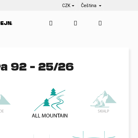
CZK
Čeština
Hledat
Přihlášení
Nákupní
EJNA
SERVIS
KONTAKT
BLO
košík
a 92 – 25/26