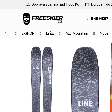
K
Přejít
Doprava zdarma nad 1 000 Kč
Doručení do 
na
o
Zpět
Zpět
obsah
š
do
do
E-SHOP
í
obchodu
obchodu
k
Domů
E-SHOP
LYŽE
ALL-Mountain
Nové