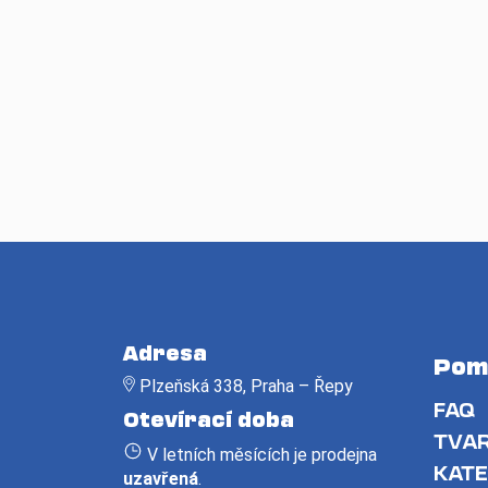
Z
á
Adresa
Pom
p
Plzeňská 338, Praha – Řepy
a
FAQ
Otevírací doba
t
TVAR
V letních měsících je prodejna
í
KATE
uzavřená
.