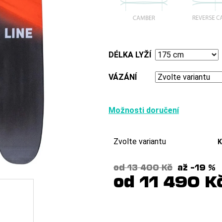
DÉLKA LYŽÍ
VÁZÁNÍ
Možnosti doručení
Zvolte variantu
K
od 13 400 Kč
až –19 %
od
11 490 K
Měrná
cena: