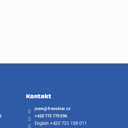
Kontakt
jsem
@
freeskier.cz
č
+420 773 770 596
English +420 733 158 011