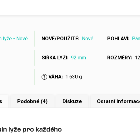
n lyže - Nové
NOVÉ/POUŽITÉ
:
Nové
POHLAVÍ
:
Pán
ŠÍŘKA LYŽÍ
:
92 mm
ROZMĚRY
:
1
VÁHA
:
1 630 g
?
s
Podobné (4)
Diskuze
Ostatní informac
ain lyže pro každého