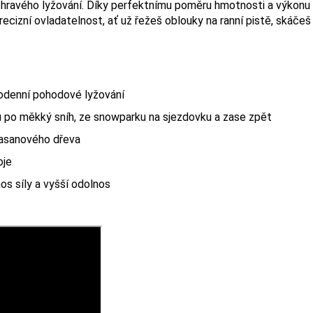
 hravého lyžování. Díky perfektnímu poměru hmotnosti a výkonu 
precizní ovladatelnost, ať už řežeš oblouky na ranní pistě, skáč
odenní pohodové lyžování
 po měkký sníh, ze snowparku na sjezdovku a zase zpět
 jasanového dřeva
oje
nos síly a vyšší odolnos