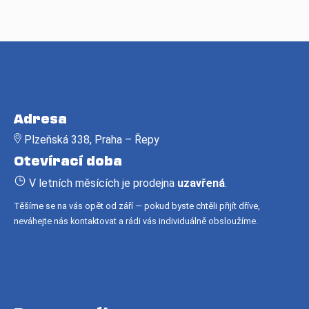
Z
á
Adresa
p
Plzeňská 338, Praha – Řepy
a
Otevírací doba
t
í
V letních měsících je prodejna
uzavřená
.
Těšíme se na vás opět od září — pokud byste chtěli přijít dříve,
neváhejte nás kontaktovat a rádi vás individuálně obsloužíme.