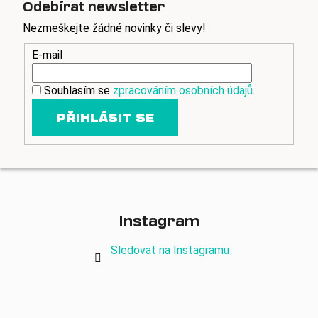
Odebírat newsletter
í
p
Nezmeškejte žádné novinky či slevy!
r
E-mail
v
k
y
Souhlasím se
zpracováním osobních údajů
.
v
PŘIHLÁSIT SE
ý
p
i
s
u
Instagram
Sledovat na Instagramu