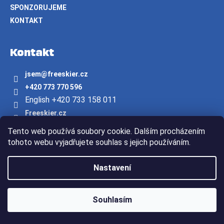
SPONZORUJEME
KONTAKT
Kontakt
jsem
@
freeskier.cz
+420 773 770 596
English +420 733 158 011
Freeskier.cz
freeskier.cz
Tento web používá soubory cookie. Dalším procházením
Youtube/freeskier.cz
tohoto webu vyjadřujete souhlas s jejich používáním.
Vytvořil Shoptet
Nastavení
Copyright 2026
Freeskier.cz
. Všechna práva vyhrazena.
Souhlasím