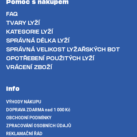
Pomoc s nákupem
FAQ
TVARY LYŽÍ
KATEGORIE LYŽÍ
SPRÁVNÁ DÉLKA LYŽÍ
SPRÁVNÁ VELIKOST LYŽAŘSKÝCH BOT
OPOTŘEBENÍ POUŽITÝCH LYŽÍ
VRÁCENÍ ZBOŽÍ
Info
VÝHODY NÁKUPU
DOPRAVA ZDARMA nad 1 000 Kč
OBCHODNÍ PODMÍNKY
ZPRACOVÁNÍ OSOBNÍCH ÚDAJŮ
REKLAMAČNÍ ŘÁD