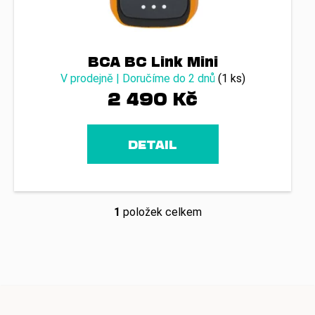
č
u
j
e
BCA BC Link Mini
m
e
V prodejně | Doručíme do 2 dnů
(1 ks)
2 490 Kč
DETAIL
1
položek celkem
O
v
l
á
d
a
c