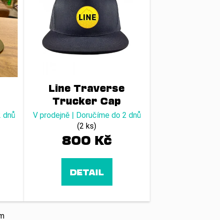
5
Line Traverse
Trucker Cap
20/21
2 dnů
V prodejně | Doručíme do 2 dnů
(2 ks)
800 Kč
DETAIL
em