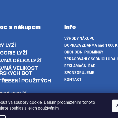
oc s nákupem
Info
VÝHODY NÁKUPU
Y LYŽÍ
DOPRAVA ZDARMA nad 1 000 K
GORIE LYŽÍ
OBCHODNÍ PODMÍNKY
ZPRACOVÁNÍ OSOBNÍCH ÚDA
VNÁ DÉLKA LYŽÍ
REKLAMAČNÍ ŘÁD
VNÁ VELIKOST
ŘSKÝCH BOT
SPONZORUJEME
ŘEBENÍ POUŽITÝCH
KONTAKT
ENÍ ZBOŽÍ
oužívá soubory cookie. Dalším procházením tohoto
jete souhlas s jejich používáním.
razena.