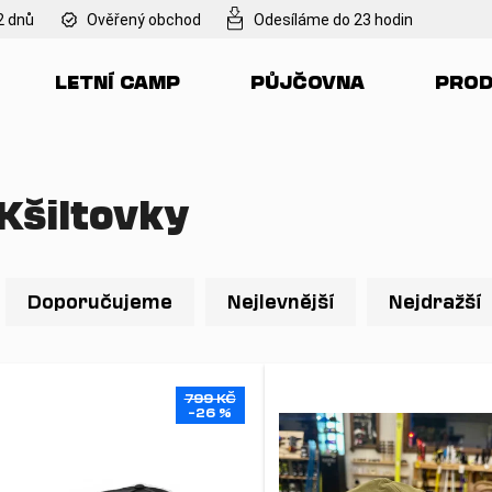
2 dnů
Ověřený obchod
Odesíláme do 23 hodin
LETNÍ CAMP
PŮJČOVNA
PROD
Co potřebujete najít?
HLEDAT
Kšiltovky
Ř
Doporučujeme
a
Doporučujeme
Nejlevnější
Nejdražší
z
e
V
n
ý
799 KČ
í
–26 %
p
p
i
r
s