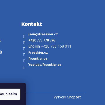
Kontakt
jsem
@
freeskier.cz
č
+420 773 770 596
English +420 733 158 011
JŮ
Freeskier.cz
freeskier.cz
Youtube/freeskier.cz
Souhlasím
Vytvořil Shoptet