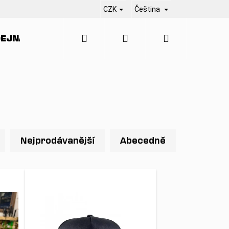
CZK
Čeština
Hledat
Přihlášení
Nákupní
EJNA
SERVIS
KONTAKT
BLO
košík
Nejprodávanější
Abecedně