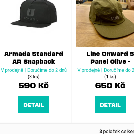
o
p
d
r
u
o
k
d
t
u
ů
k
t
Armada Standard
Line Onward 
ů
AR Snapback
Panel Olive -
23/24
V prodejně | Doručíme do 2 dnů
V prodejně | Doručíme do 
(3 ks)
(1 ks)
590 Kč
650 Kč
DETAIL
DETAIL
3
položek celk