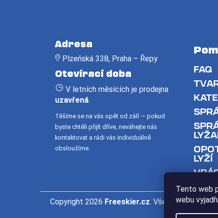
Z
á
Adresa
Pom
p
Plzeňská 338, Praha – Řepy
a
FAQ
Otevírací doba
t
TVAR
V letních měsících je prodejna
í
KATE
uzavřená
.
SPRÁ
Těšíme se na vás opět od září — pokud
SPRÁ
byste chtěli přijít dříve, neváhejte nás
LYŽA
kontaktovat a rádi vás individuálně
OPOT
obsloužíme.
LYŽÍ
VRÁC
Tento web p
webu vyjadřu
Copyright 2026
Freeskier.cz
. Všechna práva vyh