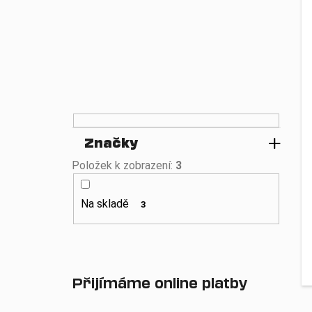
n
e
l
Značky
Položek k zobrazení:
3
Na skladě
3
Přijímáme online platby