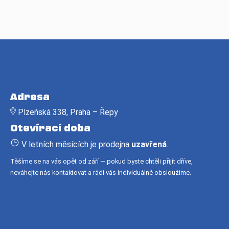
Z
á
Adresa
p
Plzeňská 338, Praha – Řepy
a
Otevírací doba
t
í
V letních měsících je prodejna
uzavřená
.
Těšíme se na vás opět od září — pokud byste chtěli přijít dříve,
neváhejte nás kontaktovat a rádi vás individuálně obsloužíme.