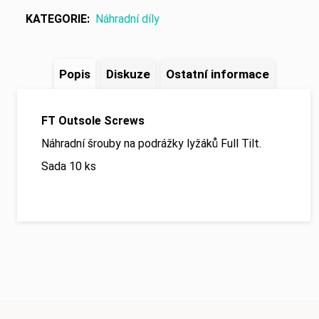
č
u
KATEGORIE
:
Náhradní díly
j
e
m
Popis
Diskuze
Ostatní informace
e
FT Outsole Screws
Náhradní šrouby na podrážky lyžáků Full Tilt.
Sada 10 ks