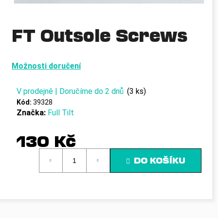
a
j
FT Outsole Screws
í
t
?
Možnosti doručení
V prodejně | Doručíme do 2 dnů
(3 ks)
Kód:
39328
HLEDAT
Značka:
Full Tilt
130 Kč
D
Měrná
DO KOŠÍKU
o
cena:
p
o
r
u