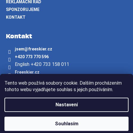
REKLAMAČNÍ ŘÁD
SPONZORUJEME
KONTAKT
Kontakt
jsem
@
freeskier.cz
+420 773 770 596
English +420 733 158 011
Freeskier.cz
freeskier.cz
Tento web používá soubory cookie. Dalším procházením
Youtube/freeskier.cz
tohoto webu vyjadřujete souhlas s jejich používáním.
Vytvořil Shoptet
Nastavení
Copyright 2026
Freeskier.cz
. Všechna práva vyhrazena.
Souhlasím