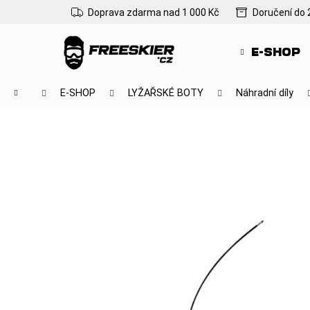
K
Přejít
Doprava zdarma nad 1 000 Kč
Doručení do 
na
o
Zpět
Zpět
obsah
š
do
do
E-SHOP
í
obchodu
obchodu
k
Domů
E-SHOP
LYŽAŘSKÉ BOTY
Náhradní díly