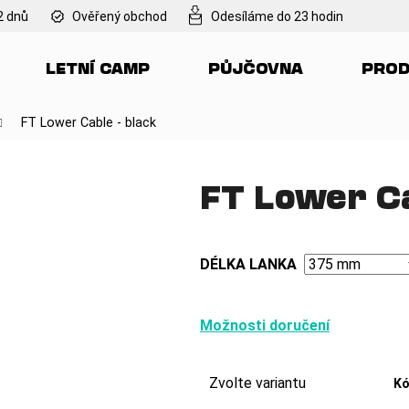
2 dnů
Ověřený obchod
Odesíláme do 23 hodin
LETNÍ CAMP
PŮJČOVNA
PROD
Co potřebujete najít?
FT Lower Cable - black
HLEDAT
FT Lower Ca
Doporučujeme
DÉLKA LANKA
Možnosti doručení
Zvolte variantu
Kó