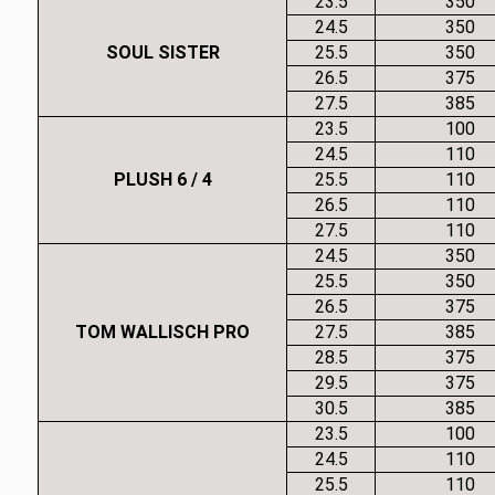
23.5
350
24.5
350
SOUL SISTER
25.5
350
26.5
375
27.5
385
23.5
100
24.5
110
PLUSH 6 / 4
25.5
110
26.5
110
27.5
110
24.5
350
25.5
350
26.5
375
TOM WALLISCH PRO
27.5
385
28.5
375
29.5
375
30.5
385
23.5
100
24.5
110
25.5
110