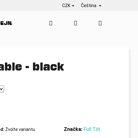
CZK
Čeština
Hledat
Přihlášení
Nákupní
EJNA
SERVIS
KONTAKT
BLO
košík
ble - black
Značka:
Full Tilt
d:
Zvolte variantu