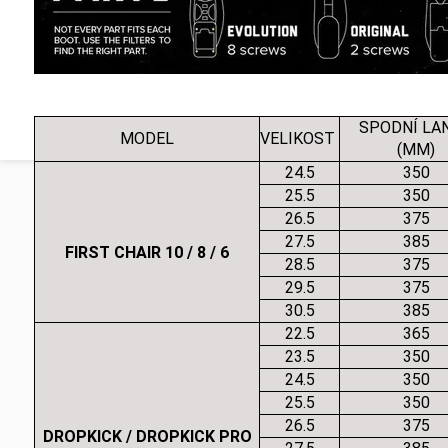
SPODNÍ LA
MODEL
VELIKOST
(MM)
24.5
350
25.5
350
26.5
375
27.5
385
FIRST CHAIR 10 / 8 / 6
28.5
375
29.5
375
30.5
385
22.5
365
23.5
350
24.5
350
25.5
350
26.5
375
DROPKICK / DROPKICK PRO