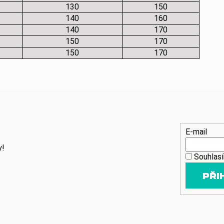
130
150
140
160
140
170
150
170
150
170
E-mail
y!
Souhlas
PŘI