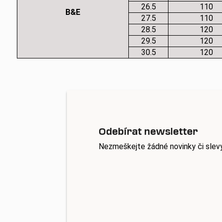
26.5
110
B&E
27.5
110
28.5
120
29.5
120
30.5
120
Odebírat newsletter
Nezmeškejte žádné novinky či slev