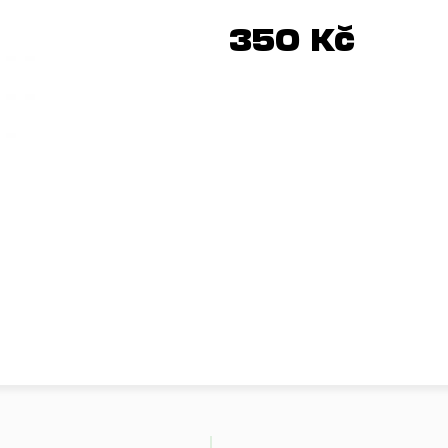
350 Kč
Měrná
cena: