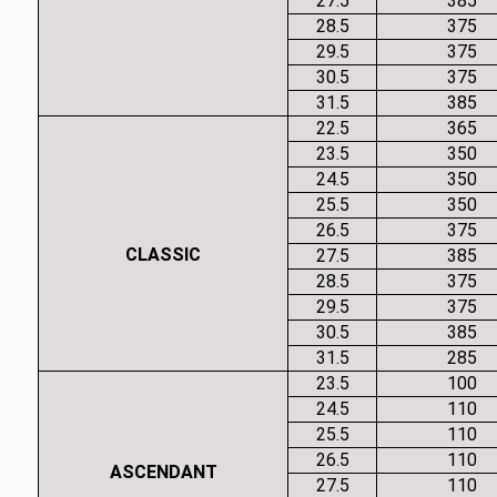
27.5
385
28.5
375
29.5
375
30.5
375
31.5
385
22.5
365
23.5
350
24.5
350
25.5
350
26.5
375
CLASSIC
27.5
385
28.5
375
29.5
375
30.5
385
31.5
285
23.5
100
24.5
110
25.5
110
26.5
110
ASCENDANT
27.5
110