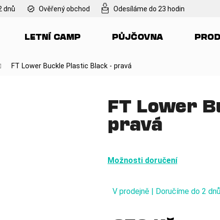
2 dnů
Ověřený obchod
Odesíláme do 23 hodin
LETNÍ CAMP
PŮJČOVNA
PROD
Co potřebujete najít?
FT Lower Buckle Plastic Black - pravá
HLEDAT
FT Lower Bu
pravá
Doporučujeme
Možnosti doručení
V prodejně | Doručíme do 2 dn