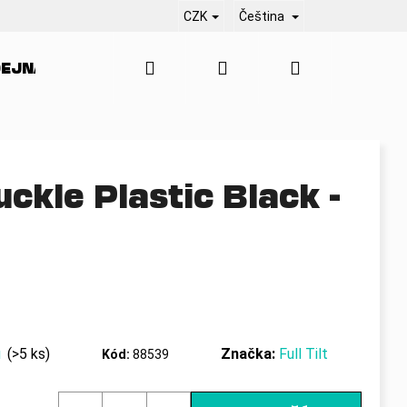
CZK
Čeština
Hledat
Přihlášení
Nákupní
EJNA
SERVIS
KONTAKT
BLO
košík
ckle Plastic Black -
ů
(>5 ks)
Značka:
Full Tilt
Kód:
88539