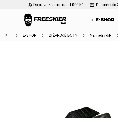
K
Přejít
Doprava zdarma nad 1 000 Kč
Doručení do 
na
o
Zpět
Zpět
obsah
š
do
do
E-SHOP
í
obchodu
obchodu
k
Domů
E-SHOP
LYŽAŘSKÉ BOTY
Náhradní díly