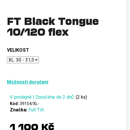
a
j
FT Black Tongue
í
10/120 flex
t
?
VELIKOST
HLEDAT
Možnosti doručení
D
V prodejně | Doručíme do 2 dnů
(2 ks)
o
p
Kód:
39154/XL-
Značka:
Full Tilt
o
r
u
1 100 Kč