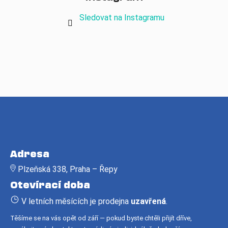
Sledovat na Instagramu
Z
á
Adresa
p
Plzeňská 338, Praha – Řepy
a
Otevírací doba
t
í
V letních měsících je prodejna
uzavřená
.
Těšíme se na vás opět od září — pokud byste chtěli přijít dříve,