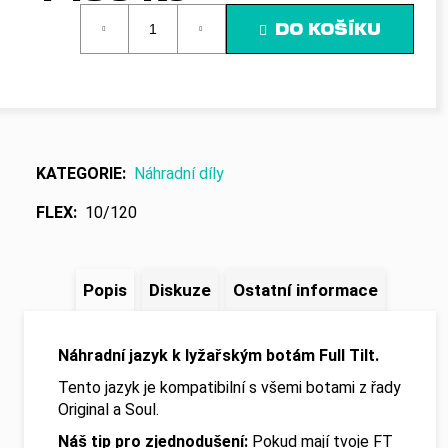
č
Měrná
u
DO KOŠÍKU
cena:
j
e
m
e
KATEGORIE
:
Náhradní díly
FLEX
:
10/120
Popis
Diskuze
Ostatní informace
Náhradní jazyk k lyžařským botám Full Tilt.
Tento jazyk je kompatibilní s všemi botami z řady
Original a Soul.
Náš tip pro zjednodušení:
Pokud mají tvoje FT