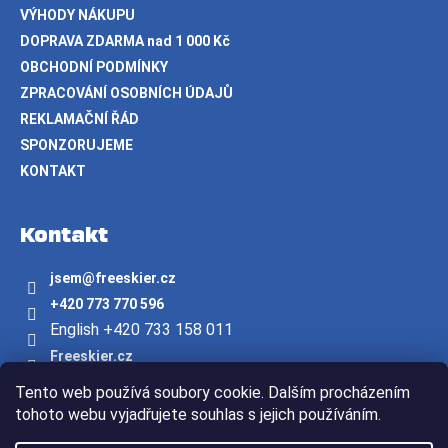
VÝHODY NÁKUPU
DOPRAVA ZDARMA nad 1 000 Kč
OBCHODNÍ PODMÍNKY
ZPRACOVÁNÍ OSOBNÍCH ÚDAJŮ
REKLAMAČNÍ ŘÁD
SPONZORUJEME
KONTAKT
Kontakt
jsem
@
freeskier.cz
+420 773 770 596
English +420 733 158 011
Freeskier.cz
freeskier.cz
Tento web používá soubory cookie. Dalším procházením
Youtube/freeskier.cz
tohoto webu vyjadřujete souhlas s jejich používáním.