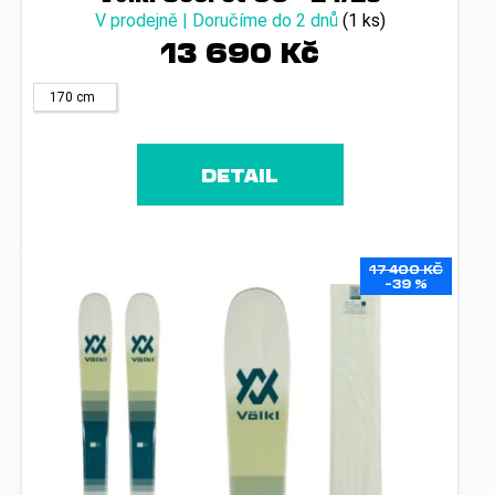
V prodejně | Doručíme do 2 dnů
(1 ks)
13 690 Kč
170 cm
DETAIL
17 400 KČ
–39 %