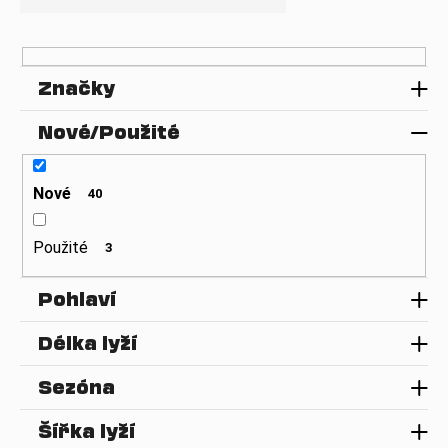
n
a
í
j
p
í
Značky
r
t
o
?
Nové/Použité
d
u
k
Nové
40
t
HLEDAT
ů
Použité
3
Pohlaví
D
o
Délka lyží
p
o
Sezóna
r
u
Šířka lyží