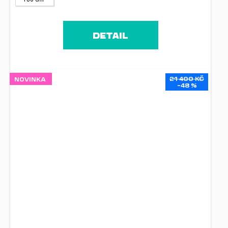
DETAIL
21 400 KČ
NOVINKA
–48 %