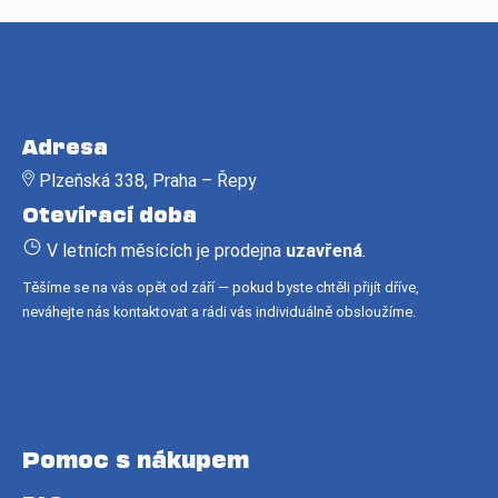
Z
á
Adresa
p
Plzeňská 338, Praha – Řepy
a
Otevírací doba
t
í
V letních měsících je prodejna
uzavřená
.
Těšíme se na vás opět od září — pokud byste chtěli přijít dříve,
neváhejte nás kontaktovat a rádi vás individuálně obsloužíme.
Pomoc s nákupem