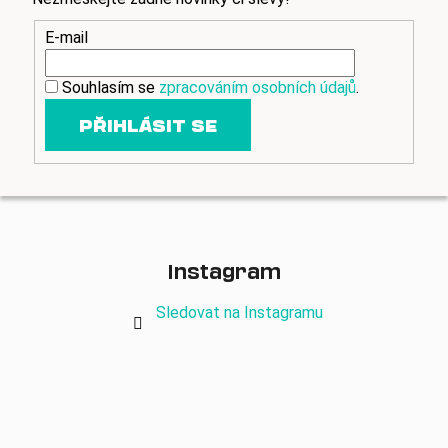
y
v
E-mail
ý
p
Souhlasím se
zpracováním osobních údajů
.
i
s
PŘIHLÁSIT SE
u
Instagram
Sledovat na Instagramu