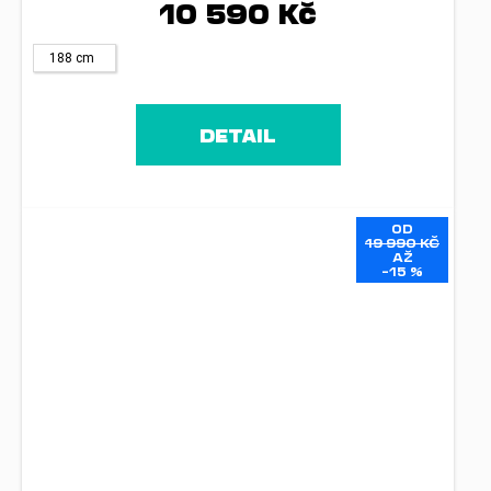
10 590 Kč
188 cm
DETAIL
OD
19 990 KČ
AŽ
–15 %