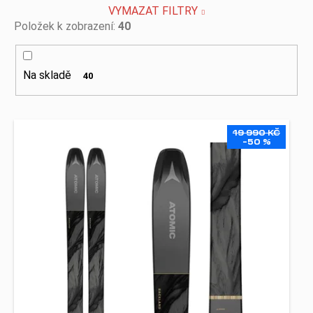
č
VYMAZAT FILTRY
u
Položek k zobrazení:
40
j
e
m
e
Na skladě
40
V
19 990 KČ
ý
–50 %
p
i
s
p
r
o
d
u
k