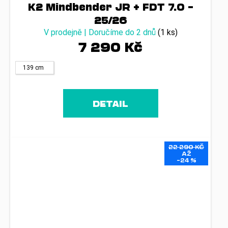
K2 Mindbender JR + FDT 7.0 –
25/26
V prodejně | Doručíme do 2 dnů
(1 ks)
7 290 Kč
139 cm
DETAIL
22 290 KČ
AŽ
–24 %