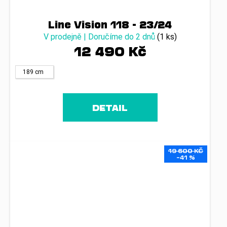
Line Vision 118 - 23/24
V prodejně | Doručíme do 2 dnů
(1 ks)
12 490 Kč
189 cm
DETAIL
19 600 KČ
–41 %