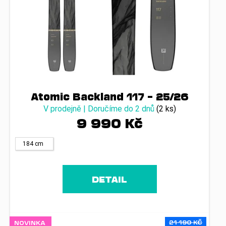
t
ů
Atomic Backland 117 – 25/26
V prodejně | Doručíme do 2 dnů
(2 ks)
9 990 Kč
184 cm
DETAIL
21 190 KČ
NOVINKA