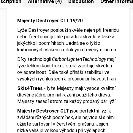
scription
Alternative (4)
Discussion
Other informa
Majesty Destroyer CLT 19/20
Lyže Destroyer poslouží skvěle nejen při freeridu
nebo freetouringu, ale poradí si skvěle v takřka
jakýchkoli podmínkách. Jedná se o lyži z
karbonových vláken s odolným dřevěným jádrem.
Díky technologii
CarbonLightenTechnology
mají
lyže lehkou konstrukci, která zajištuje skvělou
ovládatelnost. Dále také přináší stabilitu i ve
vysokých rychlostech a přesnou přilnavost hran.
Skis4Trees
- lyže Majesty mají vysoce kvalitní
dřevěné jádro, pro nahrazení použitého dřeva,
Majesty zasadí strom za každý prodaný pár lyží
Majesty Destroyer CLT
jsou perfektní lyží k
zvládání různých podmínek, ale nejvíce si s nimi
užijete surfování v čerstvém prašanu. Jejich
nízká váha je velkou výhodou při výšlapech.