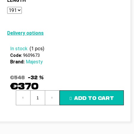
LENGTH
c
o
m
m
e
Delivery options
n
d
In stock
(1 pcs)
Code:
9609673
Brand:
Majesty
€548
–32 %
€370
Measure
ADD TO CART
price: