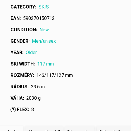
CATEGORY
:
SKIS
EAN
:
590270150712
CONDITION
:
New
GENDER
:
Men/unisex
YEAR
:
Older
SKI WIDTH
:
117 mm
ROZMĚRY
:
146/117/127 mm
RÁDIUS
:
29.6 m
VÁHA
:
2030 g
FLEX
:
8
?