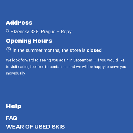
F
o
Address
o
Plzeňská 338, Prague – Řepy
t
Opening Hours
e
r
In the summer months, the store is
closed
.
We look forward to seeing you again in September — if you would like
to visit earlier, feel free to contact us and we will be happy to serve you
individually.
Help
FAQ
WEAR OF USED SKIS