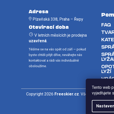
Z
á
Adresa
Pom
p
Plzeňská 338, Praha – Řepy
a
FAQ
Otevírací doba
t
TVAR
V letních měsících je prodejna
í
KATE
uzavřená
.
SPRÁ
Těšíme se na vás opět od září — pokud
SPRÁ
byste chtěli přijít dříve, neváhejte nás
LYŽA
kontaktovat a rádi vás individuálně
OPOT
obsloužíme.
LYŽÍ
VRÁC
Tento web p
vyjadřujete 
Copyright 2026
Freeskier.cz
. Všechna práva vyh
Nastaven