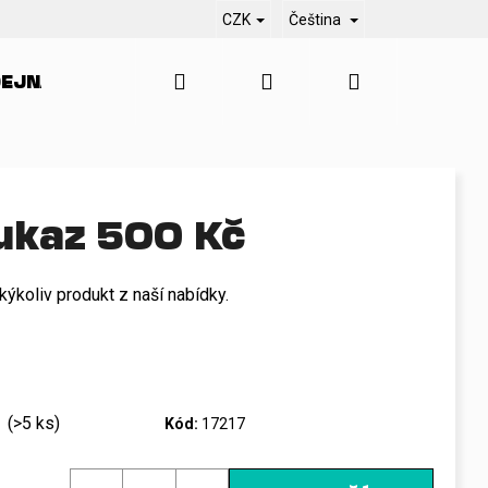
CZK
Čeština
Hledat
Přihlášení
Nákupní
EJNA
SERVIS
KONTAKT
BLO
košík
ukaz 500 Kč
kýkoliv produkt z naší nabídky.
ů
(>5 ks)
Kód:
17217