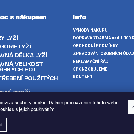
oc s nákupem
Info
VÝHODY NÁKUPU
Y LYŽÍ
DOPRAVA ZDARMA nad 1 000 
GORIE LYŽÍ
OBCHODNÍ PODMÍNKY
ZPRACOVÁNÍ OSOBNÍCH ÚDA
VNÁ DÉLKA LYŽÍ
REKLAMAČNÍ ŘÁD
VNÁ VELIKOST
ŘSKÝCH BOT
SPONZORUJEME
ŘEBENÍ POUŽITÝCH
KONTAKT
ENÍ ZBOŽÍ
oužívá soubory cookie. Dalším procházením tohoto webu
souhlas s jejich používáním.
razena.
í