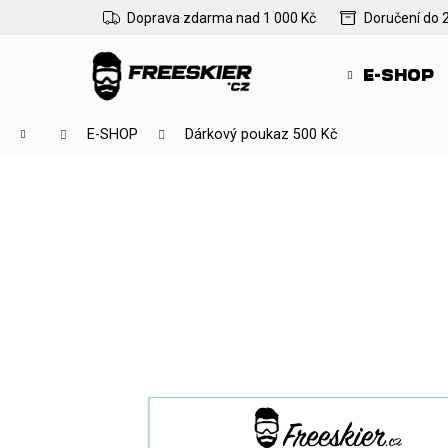
K
Přejít
Doprava zdarma nad 1 000 Kč
Doručení do 
na
o
Zpět
Zpět
obsah
š
do
do
E-SHOP
í
obchodu
obchodu
k
Domů
E-SHOP
Dárkový poukaz 500 Kč