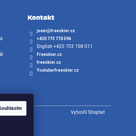
Kontakt
jsem
@
freeskier.cz
Kč
+420 773 770 596
English +420 733 158 011
JŮ
Freeskier.cz
freeskier.cz
Youtube/freeskier.cz
Souhlasím
Vytvořil Shoptet