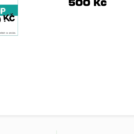
500 Kč
Měrná
cena: