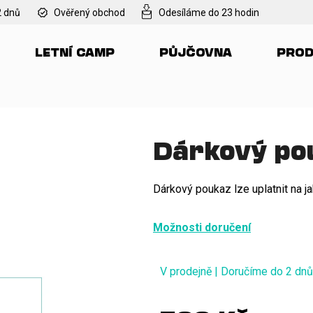
2 dnů
Ověřený obchod
Odesíláme do 23 hodin
LETNÍ CAMP
PŮJČOVNA
PROD
Co potřebujete najít?
HLEDAT
Dárkový po
Doporučujeme
Dárkový poukaz lze uplatnit na ja
Možnosti doručení
V prodejně | Doručíme do 2 dn