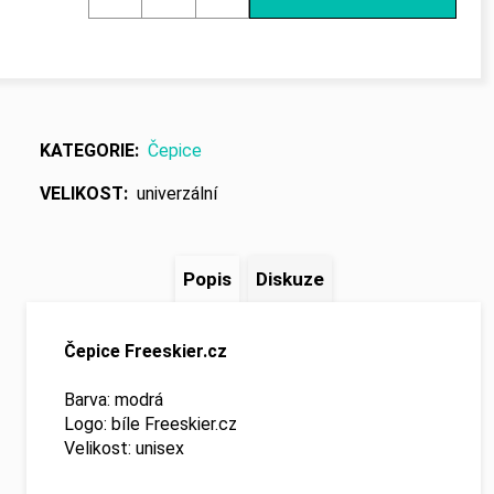
č
u
j
e
m
e
KATEGORIE
:
Čepice
VELIKOST
:
univerzální
Popis
Diskuze
Čepice Freeskier.cz
Barva: modrá
Logo: bíle Freeskier.cz
Velikost: unisex