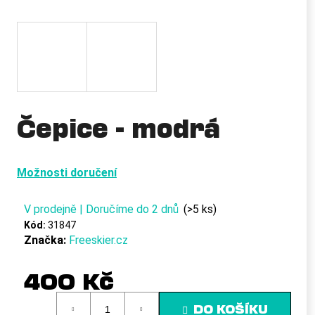
a
j
í
t
?
Čepice - modrá
HLEDAT
Možnosti doručení
V prodejně | Doručíme do 2 dnů
(>5 ks)
D
Kód:
31847
o
Značka:
Freeskier.cz
p
o
400 Kč
r
u
Měrná
DO KOŠÍKU
cena: