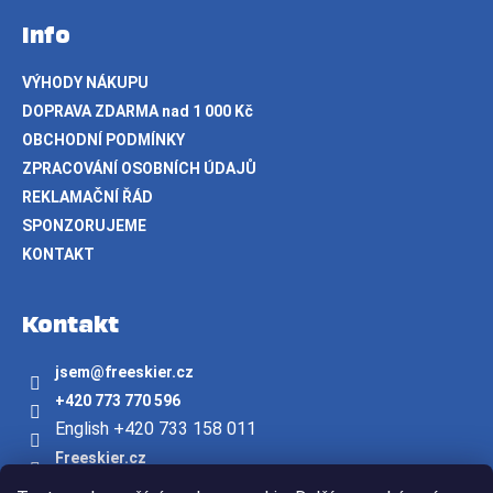
Info
VÝHODY NÁKUPU
DOPRAVA ZDARMA nad 1 000 Kč
OBCHODNÍ PODMÍNKY
ZPRACOVÁNÍ OSOBNÍCH ÚDAJŮ
REKLAMAČNÍ ŘÁD
SPONZORUJEME
KONTAKT
Kontakt
jsem
@
freeskier.cz
+420 773 770 596
English +420 733 158 011
Freeskier.cz
freeskier.cz