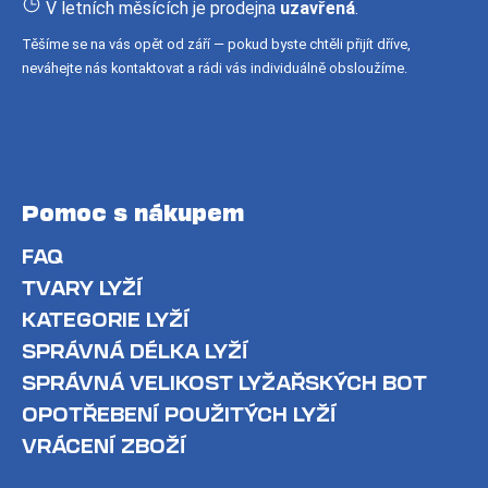
í
V letních měsících je prodejna
uzavřená
.
Těšíme se na vás opět od září — pokud byste chtěli přijít dříve,
neváhejte nás kontaktovat a rádi vás individuálně obsloužíme.
Pomoc s nákupem
FAQ
TVARY LYŽÍ
KATEGORIE LYŽÍ
SPRÁVNÁ DÉLKA LYŽÍ
SPRÁVNÁ VELIKOST LYŽAŘSKÝCH BOT
OPOTŘEBENÍ POUŽITÝCH LYŽÍ
VRÁCENÍ ZBOŽÍ