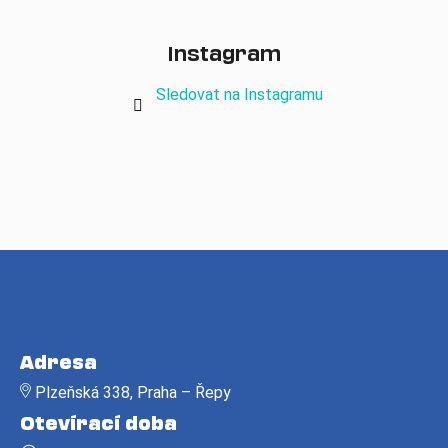
Instagram
Sledovat na Instagramu
Z
á
Adresa
p
Plzeňská 338, Praha – Řepy
a
Otevírací doba
t