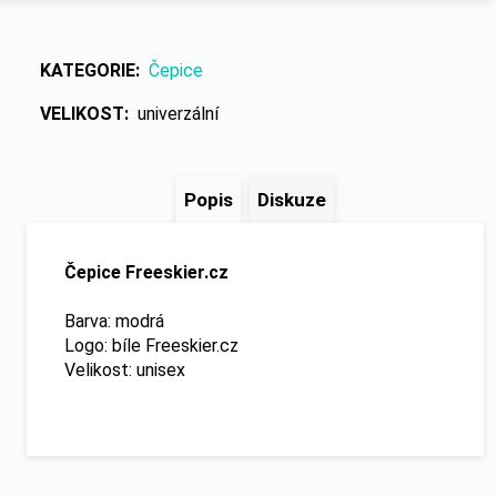
č
u
j
e
KATEGORIE
:
Čepice
m
VELIKOST
:
univerzální
e
Popis
Diskuze
Čepice Freeskier.cz
Barva: modrá
Logo: bíle Freeskier.cz
Velikost: unisex