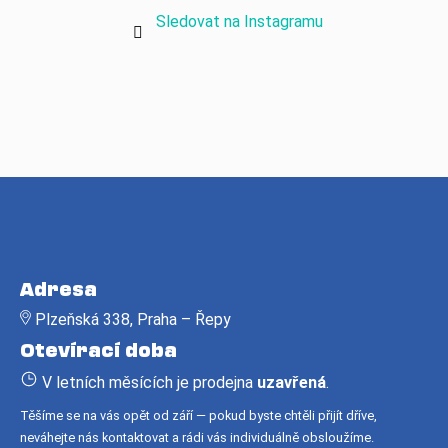
Sledovat na Instagramu
Z
á
Adresa
p
Plzeňská 338, Praha – Řepy
a
Otevírací doba
t
í
V letních měsících je prodejna
uzavřená
.
Těšíme se na vás opět od září — pokud byste chtěli přijít dříve,
neváhejte nás kontaktovat a rádi vás individuálně obsloužíme.