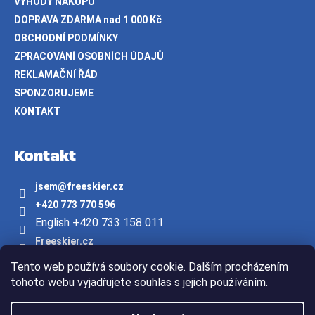
VÝHODY NÁKUPU
DOPRAVA ZDARMA nad 1 000 Kč
OBCHODNÍ PODMÍNKY
ZPRACOVÁNÍ OSOBNÍCH ÚDAJŮ
REKLAMAČNÍ ŘÁD
SPONZORUJEME
KONTAKT
Kontakt
jsem
@
freeskier.cz
+420 773 770 596
English +420 733 158 011
Freeskier.cz
freeskier.cz
Tento web používá soubory cookie. Dalším procházením
Youtube/freeskier.cz
tohoto webu vyjadřujete souhlas s jejich používáním.