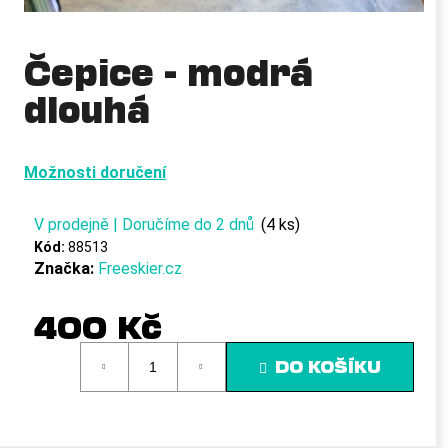
a
j
Čepice - modrá
í
dlouhá
t
?
Možnosti doručení
V prodejně | Doručíme do 2 dnů
(4 ks)
HLEDAT
Kód:
88513
Značka:
Freeskier.cz
D
400 Kč
o
Měrná
p
DO KOŠÍKU
cena:
o
r
u