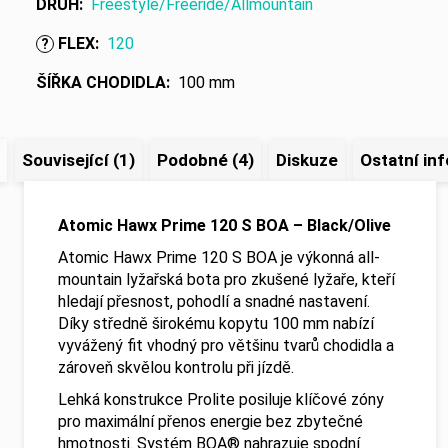
DRUH
:
Freestyle/Freeride/Allmountain
FLEX
:
120
?
ŠÍŘKA CHODIDLA
:
100 mm
Související (1)
Podobné (4)
Diskuze
Ostatní in
Atomic Hawx Prime 120 S BOA – Black/Olive
Atomic Hawx Prime 120 S BOA je výkonná all-
mountain lyžařská bota pro zkušené lyžaře, kteří
hledají přesnost, pohodlí a snadné nastavení.
Díky středně širokému kopytu 100 mm nabízí
vyvážený fit vhodný pro většinu tvarů chodidla a
zároveň skvělou kontrolu při jízdě.
Lehká konstrukce Prolite posiluje klíčové zóny
pro maximální přenos energie bez zbytečné
hmotnosti. Systém BOA® nahrazuje spodní