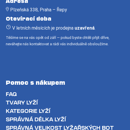
Adresa
p
Plzeňská 338, Praha – Řepy
a
Otevírací doba
t
í
V letních měsících je prodejna
uzavřená
.
Těšíme se na vás opět od září — pokud byste chtěli přijít dříve,
neváhejte nás kontaktovat a rádi vás individuálně obsloužíme.
Pomoc s nákupem
FAQ
TVARY LYŽÍ
KATEGORIE LYŽÍ
SPRÁVNÁ DÉLKA LYŽÍ
SPRÁVNÁ VELIKOST LYŽAŘSKÝCH BOT