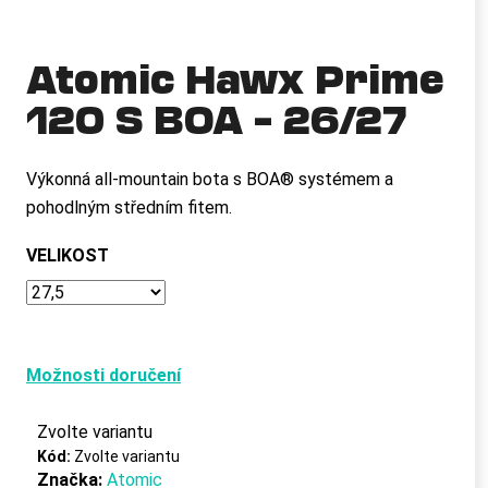
a
j
Atomic Hawx Prime
í
120 S BOA – 26/27
t
?
Výkonná all-mountain bota s BOA® systémem a
pohodlným středním fitem.
HLEDAT
VELIKOST
D
o
Možnosti doručení
p
o
Zvolte variantu
r
Kód:
Zvolte variantu
u
Značka:
Atomic