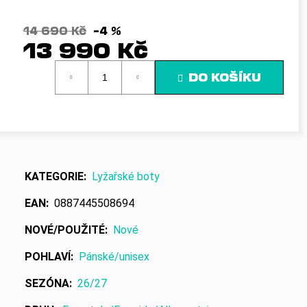
č
u
j
14 690 Kč
–4 %
13 990 Kč
e
m
Měrná
e
DO KOŠÍKU
cena:
KATEGORIE
:
Lyžařské boty
EAN
:
0887445508694
NOVÉ/POUŽITÉ
:
Nové
POHLAVÍ
:
Pánské/unisex
SEZÓNA
:
26/27