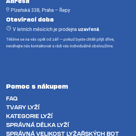
Adresa
p
Plzeňská 338, Praha – Řepy
a
Otevírací doba
t
í
V letních měsících je prodejna
uzavřená
.
Těšíme se na vás opět od září — pokud byste chtěli přijít dříve,
neváhejte nás kontaktovat a rádi vás individuálně obsloužíme.
Pomoc s nákupem
FAQ
TVARY LYŽÍ
KATEGORIE LYŽÍ
SPRÁVNÁ DÉLKA LYŽÍ
SPRÁVNÁ VELIKOST LYŽAŘSKÝCH BOT