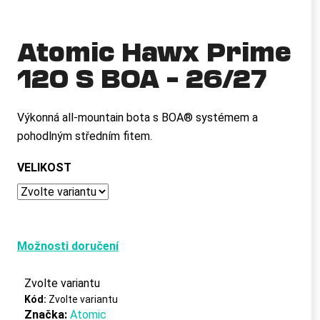
a
j
Atomic Hawx Prime
í
120 S BOA – 26/27
t
?
Výkonná all-mountain bota s BOA® systémem a
pohodlným středním fitem.
HLEDAT
VELIKOST
D
o
Možnosti doručení
p
o
Zvolte variantu
r
Kód:
Zvolte variantu
u
Značka:
Atomic