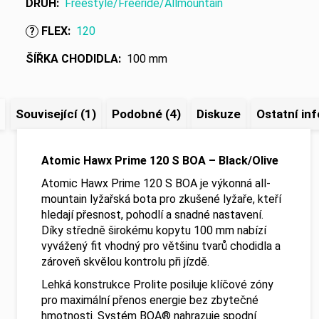
DRUH
:
Freestyle/Freeride/Allmountain
FLEX
:
120
?
ŠÍŘKA CHODIDLA
:
100 mm
Související (1)
Podobné (4)
Diskuze
Ostatní in
Atomic Hawx Prime 120 S BOA – Black/Olive
Atomic Hawx Prime 120 S BOA je výkonná all-
mountain lyžařská bota pro zkušené lyžaře, kteří
hledají přesnost, pohodlí a snadné nastavení.
Díky středně širokému kopytu 100 mm nabízí
vyvážený fit vhodný pro většinu tvarů chodidla a
zároveň skvělou kontrolu při jízdě.
Lehká konstrukce Prolite posiluje klíčové zóny
pro maximální přenos energie bez zbytečné
hmotnosti. Systém BOA® nahrazuje spodní