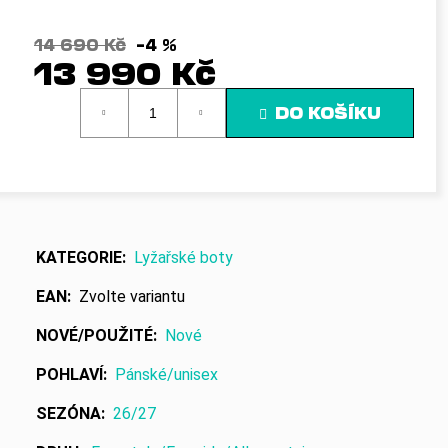
č
u
j
14 690 Kč
–4 %
13 990 Kč
e
m
Měrná
e
DO KOŠÍKU
cena:
KATEGORIE
:
Lyžařské boty
EAN
:
Zvolte variantu
NOVÉ/POUŽITÉ
:
Nové
POHLAVÍ
:
Pánské/unisex
SEZÓNA
:
26/27