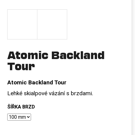
a
j
í
t
?
Atomic Backland
Tour
HLEDAT
Atomic Backland Tour
Lehké skialpové vázání s brzdami.
D
o
ŠÍŘKA BRZD
p
o
r
u