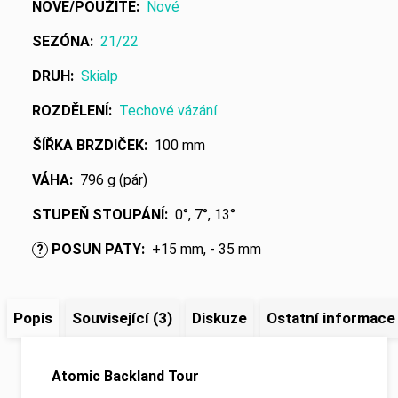
NOVÉ/POUŽITÉ
:
Nové
SEZÓNA
:
21/22
DRUH
:
Skialp
ROZDĚLENÍ
:
Techové vázání
ŠÍŘKA BRZDIČEK
:
100 mm
VÁHA
:
796 g (pár)
STUPEŇ STOUPÁNÍ
:
0°, 7°, 13°
POSUN PATY
:
+15 mm, - 35 mm
?
Popis
Související (3)
Diskuze
Ostatní informace
Atomic Backland Tour