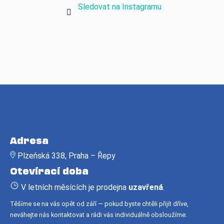
Sledovat na Instagramu
Z
á
Adresa
p
Plzeňská 338, Praha – Řepy
a
Otevírací doba
t
í
V letních měsících je prodejna
uzavřená
.
Těšíme se na vás opět od září — pokud byste chtěli přijít dříve,
neváhejte nás kontaktovat a rádi vás individuálně obsloužíme.