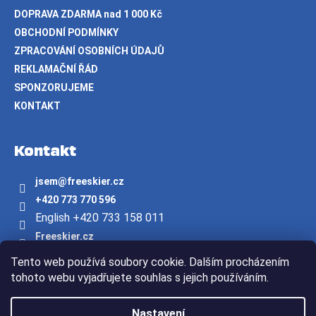
DOPRAVA ZDARMA nad 1 000 Kč
OBCHODNÍ PODMÍNKY
ZPRACOVÁNÍ OSOBNÍCH ÚDAJŮ
REKLAMAČNÍ ŘÁD
SPONZORUJEME
KONTAKT
Kontakt
jsem
@
freeskier.cz
+420 773 770 596
English +420 733 158 011
Freeskier.cz
freeskier.cz
Tento web používá soubory cookie. Dalším procházením
Youtube/freeskier.cz
tohoto webu vyjadřujete souhlas s jejich používáním.
Vytvořil Shoptet
Nastavení