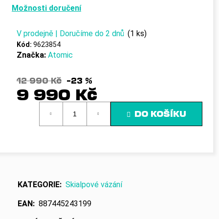
č
Možnosti doručení
u
j
e
V prodejně | Doručíme do 2 dnů
(1 ks)
m
Kód:
9623854
e
Značka:
Atomic
12 990 Kč
–23 %
9 990 Kč
Měrná
DO KOŠÍKU
cena:
KATEGORIE
:
Skialpové vázání
EAN
:
887445243199