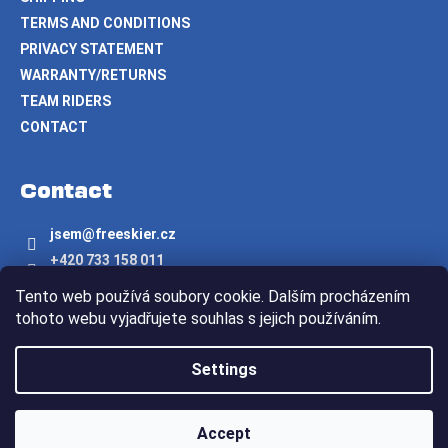
TERMS AND CONDITIONS
PRIVACY STATEMENT
WARRANTY/RETURNS
TEAM RIDERS
CONTACT
Contact
jsem
@
freeskier.cz
+420 733 158 011
Freeskier.cz
Tento web používá soubory cookie. Dalším procházením
freeskier.cz
tohoto webu vyjadřujete souhlas s jejich používáním.
Created by Shoptet
Settings
Copyright 2026
Freeskier.cz
. All rights reserved.
Accept