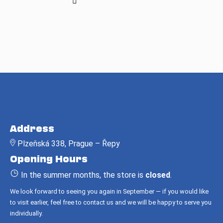
F
o
Address
o
Plzeňská 338, Prague – Řepy
t
Opening Hours
e
r
In the summer months, the store is
closed
.
We look forward to seeing you again in September — if you would like
to visit earlier, feel free to contact us and we will be happy to serve you
individually.