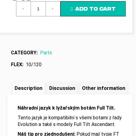
c
Measure
ADD TO CART
o
price:
m
m
e
n
d
CATEGORY
:
Parts
FLEX
:
10/120
Description
Discussion
Other information
Náhradní jazyk k lyžařským botám Full Tilt.
Tento jazyk je kompatibilní s všemi botami z řady
Evolution a také s modely Full Tilt Ascendant.
Náš tip pro zjednodušení:
Pokud mají tvoje FT