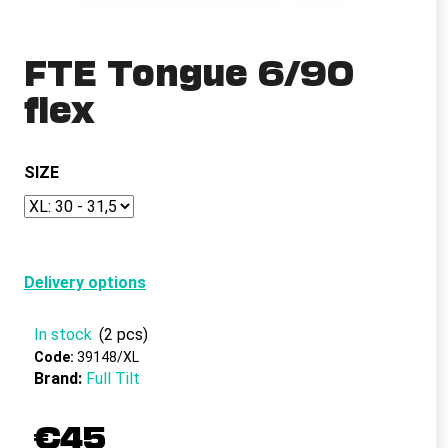
i
n
FTE Tongue 6/90
g
flex
f
o
r
SIZE
?
SEARCH
Delivery options
In stock
(2 pcs)
Code:
39148/XL
W
Brand:
Full Tilt
e
r
€45
e