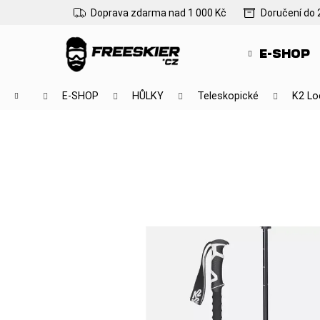
K
Přejít
Doprava zdarma nad 1 000 Kč
Doručení do 
na
o
Zpět
Zpět
obsah
š
do
do
E-SHOP
í
obchodu
obchodu
k
Domů
E-SHOP
HŮLKY
Teleskopické
K2 Lo