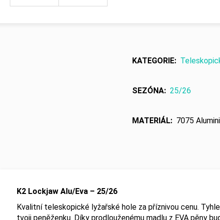
KATEGORIE
:
Teleskopic
SEZÓNA
:
25/26
MATERIÁL
:
7075 Alumin
K2 Lockjaw Alu/Eva – 25/26
Kvalitní teleskopické lyžařské hole za příznivou cenu. Tyhle h
tvoji peněženku. Díky prodlouženému madlu z EVA pěny bud