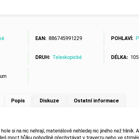
ké
EAN
:
886745991229
POHLAVÍ
:
P
DRUH
:
Teleskopické
DÉLKA
:
105
ium
Popis
Diskuze
Ostatní informace
ole si na nic nehrají, materiálově nehledej nic jiného než hliník. A
eš moct hůlku pohodlně přechytávat v traverzu nebo ve strmějš