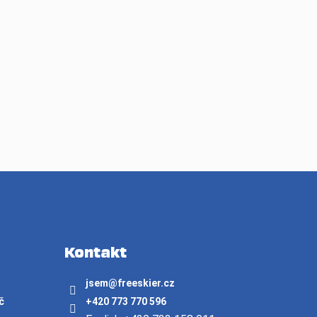
Kontakt
jsem
@
freeskier.cz
č
+420 773 770 596