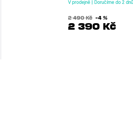
V prodejně | Doručíme do 2 dn
2 490 Kč
–4 %
2 390 Kč
Měrná
cena: