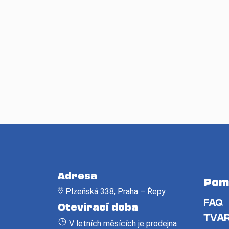
Z
á
Adresa
Pom
p
Plzeňská 338, Praha – Řepy
a
FAQ
Otevírací doba
t
TVAR
V letních měsících je prodejna
í