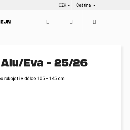
CZK
Čeština
Hledat
Přihlášení
Nákupní
EJNA
SERVIS
KONTAKT
BLO
košík
Alu/Eva – 25/26
u rukojetí v délce 105 - 145 cm.