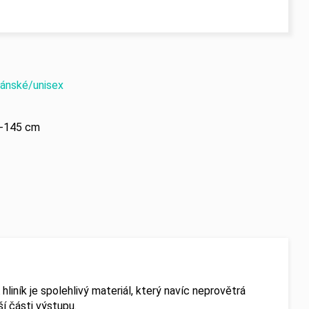
ánské/unisex
-145 cm
 hliník je spolehlivý materiál, který navíc neprovětrá
í části výstupu.