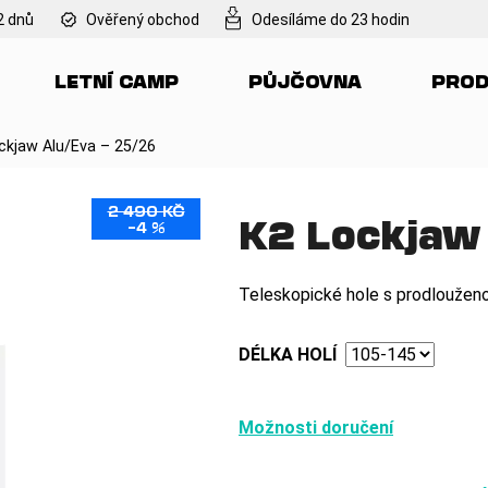
2 dnů
Ověřený obchod
Odesíláme do 23 hodin
LETNÍ CAMP
PŮJČOVNA
PROD
Co potřebujete najít?
ckjaw Alu/Eva – 25/26
HLEDAT
2 490 KČ
K2 Lockjaw 
–4 %
Doporučujeme
Teleskopické hole s prodlouženo
DÉLKA HOLÍ
Možnosti doručení