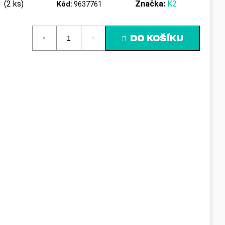
ů
(2 ks)
Značka:
K2
Kód:
9637761
DO KOŠÍKU