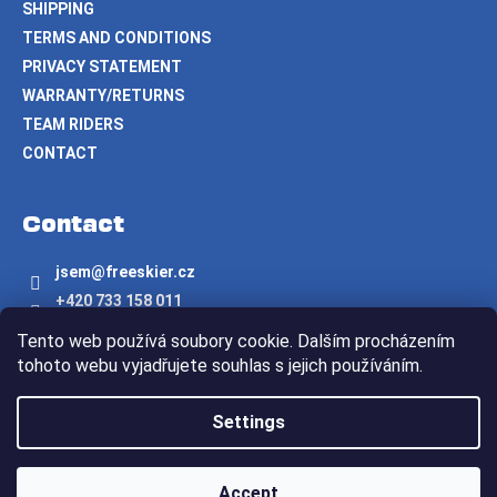
SHIPPING
TERMS AND CONDITIONS
PRIVACY STATEMENT
WARRANTY/RETURNS
TEAM RIDERS
CONTACT
Contact
jsem
@
freeskier.cz
+420 733 158 011
Freeskier.cz
Tento web používá soubory cookie. Dalším procházením
freeskier.cz
tohoto webu vyjadřujete souhlas s jejich používáním.
Created by Shoptet
Settings
Copyright 2026
Freeskier.cz
. All rights reserved.
Accept