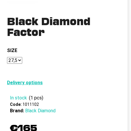
i
n
Black Diamond
g
Factor
f
o
r
SIZE
?
SEARCH
Delivery options
In stock
(1 pcs)
Code:
1011102
W
Brand:
Black Diamond
e
r
€165
e