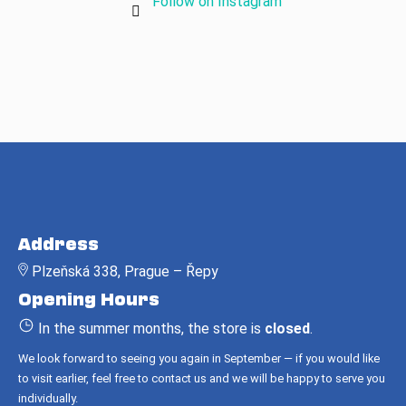
Follow on Instagram
F
o
Address
o
Plzeňská 338, Prague – Řepy
t
Opening Hours
e
r
In the summer months, the store is
closed
.
We look forward to seeing you again in September — if you would like
to visit earlier, feel free to contact us and we will be happy to serve you
individually.