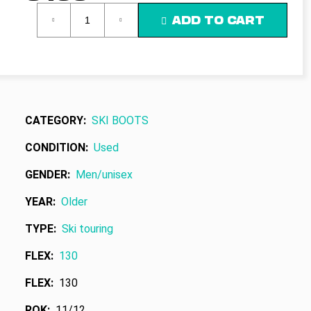
c
Measure
ADD TO CART
o
price:
m
m
e
n
d
CATEGORY
:
SKI BOOTS
CONDITION
:
Used
GENDER
:
Men/unisex
YEAR
:
Older
TYPE
:
Ski touring
FLEX
:
130
FLEX
:
130
ROK
:
11/12